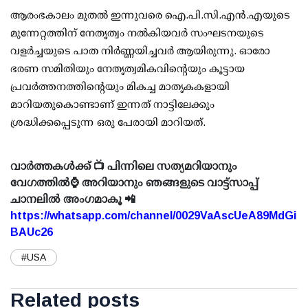
ആരംഭകാലം മുതൽ ഇന്നുവരെ ഐ.പി.സി.എൻ.എയുടെ
മുന്നേറ്റത്തിന് നേതൃത്വം നൽകിയവർ സംഘടനയുടെ
വളർച്ചയുടെ പാത നിർണ്ണയിച്ചവർ ആയിരുന്നു. ഓരോ
ഭരണ സമിതിയും നേതൃത്വമികവിന്റെയും കൂട്ടായ
പ്രവർത്തനത്തിന്റെയും മികച്ച മാതൃകകളായി
മാറിയതുകൊണ്ടാണ് ഇന്നത് നാട്ടിലേക്കും
ശ്രദ്ധിക്കപ്പെടുന്ന ഒരു പേരായി മാറിയത്.
വാർത്തകൾക്ക് 📺 പിന്നിലെ സത്യമറിയാനും
വേഗത്തിൽ⌚ അറിയാനും ഞങ്ങളുടെ വാട്ട്സാപ്പ്
ചാനലിൽ അംഗമാകൂ 📲
https://whatsapp.com/channel/0029VaAscUeA89MdGi
BAUc26
#USA
Related posts