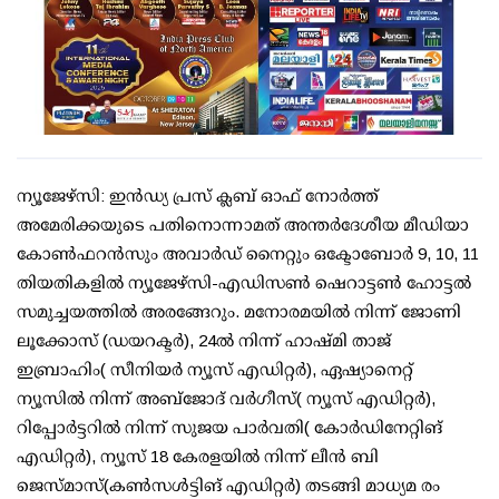
ന്യൂജേഴ്സി: ഇൻഡ്യ പ്രസ് ക്ലബ് ഓഫ് നോര്‍ത്ത്
അമേരിക്കയുടെ പതിനൊന്നാമത് അന്തര്‍ദേശീയ മീഡിയാ
കോണ്‍ഫറന്‍സും അവാർഡ് നൈറ്റും ഒക്ടോബോര്‍ 9, 10, 11
തിയതികളില്‍ ന്യൂജേഴ്‌സി-എഡിസണ്‍ ഷെറാട്ടണ്‍ ഹോട്ടൽ
സമുച്ചയത്തിൽ അരങ്ങേറും. മനോരമയിൽ നിന്ന് ജോണി
ലൂക്കോസ് (ഡയറക്ടർ), 24ൽ നിന്ന് ഹാഷ്മി താജ്
ഇബ്രാഹിം( സീനിയർ ന്യൂസ് എഡിറ്റർ), ഏഷ്യാനെറ്റ്
ന്യൂസിൽ നിന്ന് അബ്ജോദ് വർ​ഗീസ്( ന്യൂസ് എഡിറ്റർ),
റിപ്പോർട്ടറിൽ നിന്ന് സുജയ പാർവതി( കോർഡിനേറ്റിങ്
എഡിറ്റർ), ന്യൂസ് 18 കേരളയിൽ നിന്ന് ലീൻ ബി
ജെസ്മാസ്(കൺസൾട്ടിങ് എഡിറ്റർ) തടങ്ങി മാധ്യമ രം​