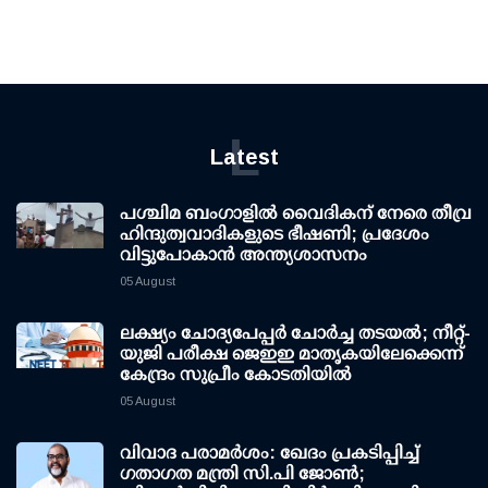
L
Latest
പശ്ചിമ ബംഗാളിൽ വൈദികന് നേരെ തീവ്ര
ഹിന്ദുത്വവാദികളുടെ ഭീഷണി; പ്രദേശം
വിട്ടുപോകാൻ അന്ത്യശാസനം
05 August
ലക്ഷ്യം ചോദ്യപേപ്പര്‍ ചോര്‍ച്ച തടയല്‍; നീറ്റ്-
യുജി പരീക്ഷ ജെഇഇ മാതൃകയിലേക്കെന്ന്
കേന്ദ്രം സുപ്രീം കോടതിയില്‍
05 August
വിവാദ പരാമര്‍ശം: ഖേദം പ്രകടിപ്പിച്ച്
ഗതാഗത മന്ത്രി സി.പി ജോണ്‍;