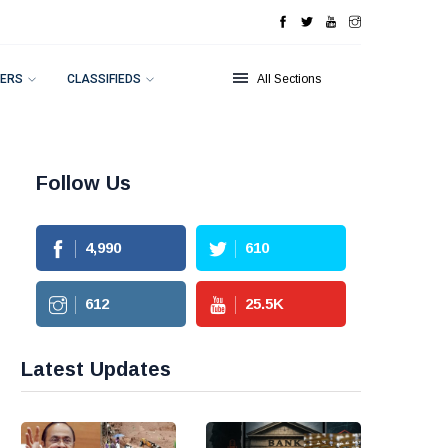
ERS
CLASSIFIEDS
All Sections
Follow Us
4,990
610
612
25.5
K
Latest Updates