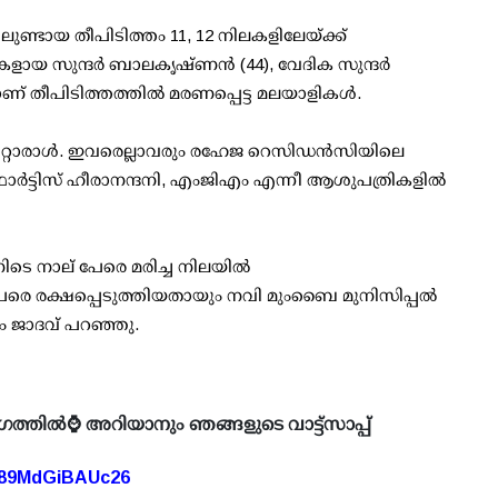
ലുണ്ടായ തീപിടിത്തം 11, 12 നിലകളിലേയ്ക്ക്
ളായ സുന്ദര്‍ ബാലകൃഷ്ണന്‍ (44), വേദിക സുന്ദര്‍
് തീപിടിത്തത്തില്‍ മരണപ്പെട്ട മലയാളികള്‍.
മറ്റൊരാള്‍. ഇവരെല്ലാവരും രഹേജ റെസിഡന്‍സിയിലെ
്‍ട്ടിസ് ഹീരാനന്ദനി, എംജിഎം എന്നീ ആശുപത്രികളില്‍
നിടെ നാല് പേരെ മരിച്ച നിലയില്‍
രെ രക്ഷപ്പെടുത്തിയതായും നവി മുംബൈ മുനിസിപ്പല്‍
ം ജാദവ് പറഞ്ഞു.
ഗത്തിൽ⌚ അറിയാനും ഞങ്ങളുടെ വാട്ട്സാപ്പ്
A89MdGiBAUc26