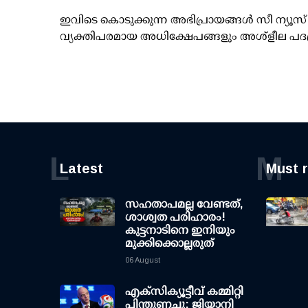
ഇവിടെ കൊടുക്കുന്ന അഭിപ്രായങ്ങള്‍ സീ ന്യ
വ്യക്തിപരമായ അധിക്ഷേപങ്ങളും അശ്‌ളീല പദ
L
M
Latest
Must 
സഹതാപമല്ല വേണ്ടത്,
ശാശ്വത പരിഹാരം!
കുട്ടനാടിനെ ഇനിയും
മുക്കിക്കൊല്ലരുത്
06 August
എക്സിക്യൂട്ടീവ് കമ്മിറ്റി
പിന്തുണച്ചു; ജിയാനി