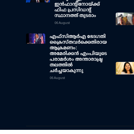
ഇന്‍ഫാന്റിനോയ്ക്ക്
ഫിഫ പ്രസിഡന്റ്
സ്ഥാനത്ത് തുടരാം
06 August
എഫ്‌സി‌ആര്‍‌എ ഭേദഗതി
ക്രൈസ്തവർക്കെതിരായ
ആക്രമണം:
അമേരിക്കൻ എംപിയുടെ
പരാമർശം അന്താരാഷ്ട്ര
തലത്തിൽ
ചർച്ചയാകുന്നു
06 August