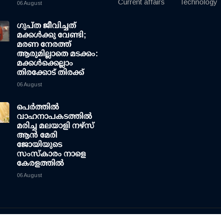
Current affairs
Technology
06 August
ഗുപ്ത ജീവിച്ചത്
മക്കള്‍ക്കു വേണ്ടി;
മരണ നേരത്ത്
ആരുമില്ലാതെ മടക്കം:
മക്കള്‍ക്കെല്ലാം
തിരക്കോട് തിരക്ക്
06 August
പെർത്തിൽ
വാഹനാപകടത്തിൽ
മരിച്ച മലയാളി നഴ്സ്
ആൻ മേരി
ജോയിയുടെ
സംസ്കാരം നാളെ
കേരളത്തിൽ
06 August