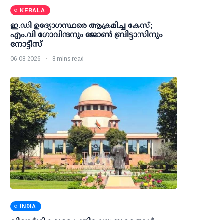
KERALA
ഇ.ഡി ഉദ്യോഗസ്ഥരെ ആക്രമിച്ച കേസ്;
എം.വി ഗോവിന്ദനും ജോണ്‍ ബ്രിട്ടാസിനും
നോട്ടീസ്
06 08 2026
8 mins read
INDIA