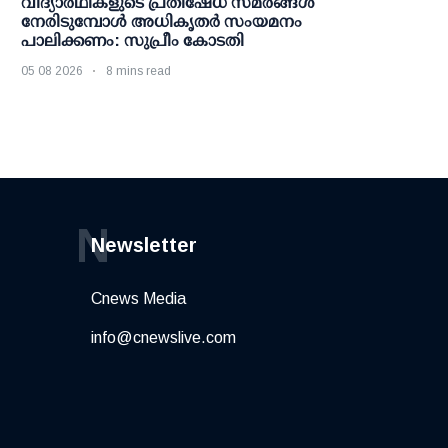
വിദ്യാര്‍ഥികളുടെ പ്രതിഷേധ സമരങ്ങള്‍
നേരിടുമ്പോള്‍ അധികൃതര്‍ സംയമനം
പാലിക്കണം: സുപ്രീം കോടതി
05 08 2026
8 mins read
N
Newsletter
Cnews Media
info@cnewslive.com