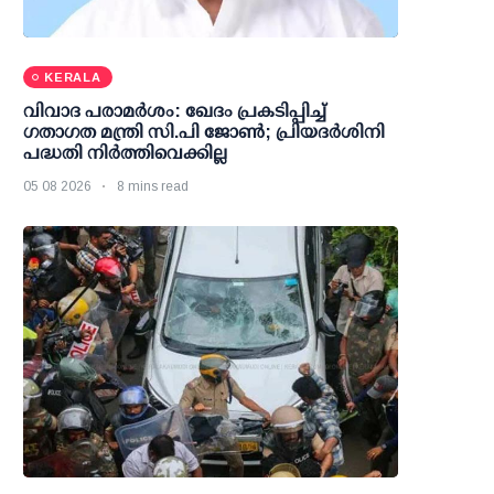
KERALA
വിവാദ പരാമര്‍ശം: ഖേദം പ്രകടിപ്പിച്ച്
ഗതാഗത മന്ത്രി സി.പി ജോണ്‍; പ്രിയദര്‍ശിനി
പദ്ധതി നിര്‍ത്തിവെക്കില്ല
05 08 2026
8 mins read