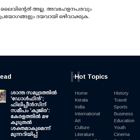
ൂസ് ലൈവിന്റെത് അല്ല. അവഹേളനപരവും
പ്രയോഗങ്ങളും ദയവായി ഒഴിവാക്കുക.
H
read
Hot Topics
ശാന്ത സമുദ്രത്തില്‍
Home
History
'ഡോള്‍ഫിന്‍';
Kerala
Travel
ഫിലിപ്പീന്‍സിന്
India
Sports
സമീപം 'കുജിര':
International
Business
കേരളത്തില്‍ മഴ
Art
Education
കൂടുതല്‍
Culture
Youth
ശക്തമാകുമെന്ന്
മുന്നറിയിപ്പ്
Literature
Cinema