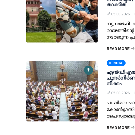
താക്കീത്
05 08 2026
ന്യൂഡല്‍ഹി: ച
രാജ്യത്തിന്റ
നടത്തുന്ന പ
READ MORE
INDIA
എന്‍ഡിഎയ
പുനര്‍നിര്‍ണയ
നീക്കം
05 08 2026
പശ്ചിമബംഗാള
കോണ്‍ഗ്രസില
അപസ്വരങ്ങള
READ MORE