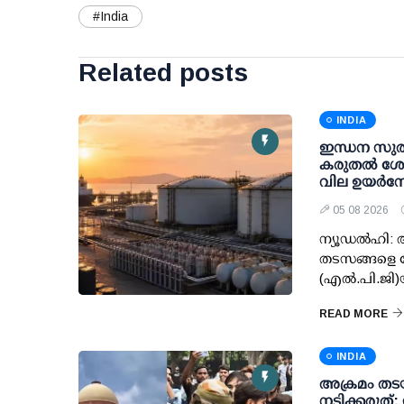
#India
Related posts
INDIA
ഇന്ധന സുരക്
കരുതല്‍ ശേഖ
വില ഉയര്‍ന്ന
05 08 2026
ന്യൂഡല്‍ഹി:
തടസങ്ങളെ ന
(എല്‍.പി.ജി
READ MORE
INDIA
അക്രമം തടയ
നടിക്കരുത്