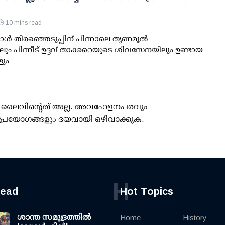
10 mins read
്‍ തിരഞ്ഞെടുപ്പിന് പിന്നാലെ തൃണമൂല്‍
ും പിന്നീട് ഉദ്ദവ് താക്കറെയുടെ ശിവസേനയിലും ഉണ്ടായ
ും
ൂസ് ലൈവിന്റെത് അല്ല. അവഹേളനപരവും
പ്രയോഗങ്ങളും ദയവായി ഒഴിവാക്കുക.
H
read
Hot Topics
ശാന്ത സമുദ്രത്തില്‍
Home
History