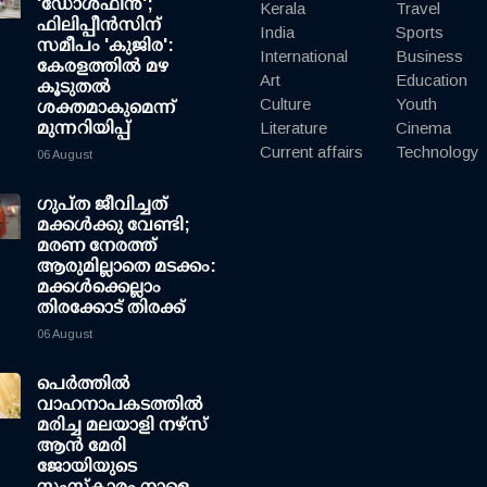
'ഡോള്‍ഫിന്‍';
Kerala
Travel
ഫിലിപ്പീന്‍സിന്
India
Sports
സമീപം 'കുജിര':
International
Business
കേരളത്തില്‍ മഴ
Art
Education
കൂടുതല്‍
Culture
Youth
ശക്തമാകുമെന്ന്
മുന്നറിയിപ്പ്
Literature
Cinema
Current affairs
Technology
06 August
ഗുപ്ത ജീവിച്ചത്
മക്കള്‍ക്കു വേണ്ടി;
മരണ നേരത്ത്
ആരുമില്ലാതെ മടക്കം:
മക്കള്‍ക്കെല്ലാം
തിരക്കോട് തിരക്ക്
06 August
പെർത്തിൽ
വാഹനാപകടത്തിൽ
മരിച്ച മലയാളി നഴ്സ്
ആൻ മേരി
ജോയിയുടെ
സംസ്കാരം നാളെ