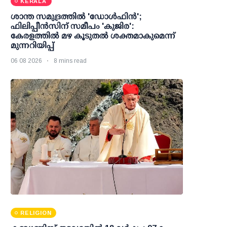
KERALA
ശാന്ത സമുദ്രത്തില്‍ 'ഡോള്‍ഫിന്‍';
ഫിലിപ്പീന്‍സിന് സമീപം 'കുജിര':
കേരളത്തില്‍ മഴ കൂടുതല്‍ ശക്തമാകുമെന്ന്
മുന്നറിയിപ്പ്
06 08 2026
8 mins read
RELIGION