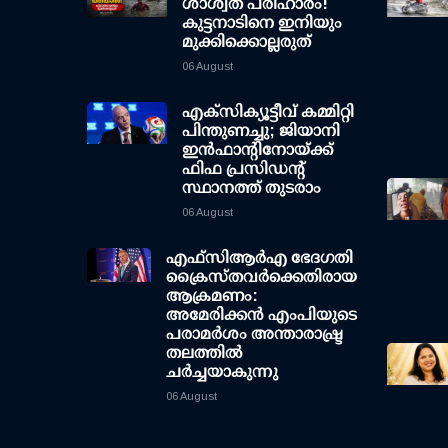
ശാശ്വത പരിഹാരം!
കുട്ടനാടിനെ ഇനിയും
മുക്കിക്കൊല്ലരുത്
06 August
എക്സിക്യൂട്ടീവ് കമ്മിറ്റി
പിന്തുണച്ചു; ജിയാനി
ഇന്‍ഫാന്റിനോയ്ക്ക്
ഫിഫ പ്രസിഡന്റ്
സ്ഥാനത്ത് തുടരാം
06 August
എഫ്‌സി‌ആര്‍‌എ ഭേദഗതി
ക്രൈസ്തവർക്കെതിരായ
ആക്രമണം:
അമേരിക്കൻ എംപിയുടെ
പരാമർശം അന്താരാഷ്ട്ര
തലത്തിൽ
ചർച്ചയാകുന്നു
06 August