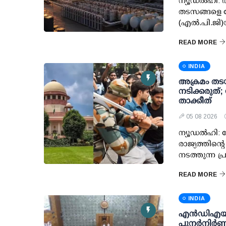
ന്യൂഡല്‍ഹി:
തടസങ്ങളെ ന
(എല്‍.പി.ജി
READ MORE
INDIA
അക്രമം തടയ
നടിക്കരുത്
താക്കീത്
05 08 2026
ന്യൂഡല്‍ഹി: ച
രാജ്യത്തിന്റ
നടത്തുന്ന പ
READ MORE
INDIA
എന്‍ഡിഎയ
പുനര്‍നിര്‍ണയ