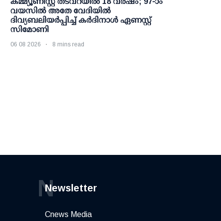
കമ്മ്യൂണിസ്റ്റ് തടവറയില്‍ 18 വര്‍ഷം; 97-ാം
വയസില്‍ അതേ വേദിയില്‍
ദിവ്യബലിയര്‍പ്പിച്ച് കര്‍ദിനാള്‍ ഏണസ്റ്റ്
സിമോണി
06 08 2026
8 mins read
N
Newsletter
Cnews Media