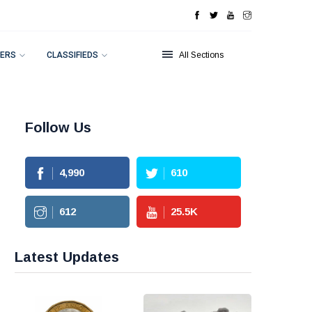
ERS
CLASSIFIEDS
All Sections
Follow Us
4,990
610
612
25.5
K
Latest Updates