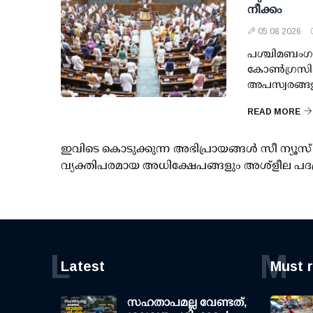
നീക്കം
05 08 2026
പശ്ചിമബംഗാള
കോണ്‍ഗ്രസില
അപസ്വരങ്ങള
READ MORE
ഇവിടെ കൊടുക്കുന്ന അഭിപ്രായങ്ങള്‍ സീ ന്യ
വ്യക്തിപരമായ അധിക്ഷേപങ്ങളും അശ്‌ളീല പദ
L
M
Latest
Must 
സഹതാപമല്ല വേണ്ടത്,