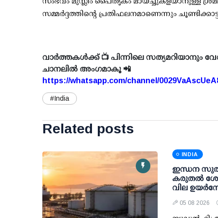
സംഭവം മുസ്ലീം പൈതൃകം മായ്ച്ചുകളയാനുള്ള ശ്രമമ
സമ്മര്‍ദ്ദത്തിന്റെ പ്രതിഫലനമാണെന്നും ചൂണ്ടിക്കാ
വാർത്തകൾക്ക് 📺 പിന്നിലെ സത്യമറിയാനും വേ
ചാനലിൽ അംഗമാകൂ 📲
https://whatsapp.com/channel/0029VaAscUe
#India
Related posts
INDIA
ഇന്ധന സുരക്
കരുതല്‍ ശേഖ
വില ഉയര്‍ന്ന
05 08 2026