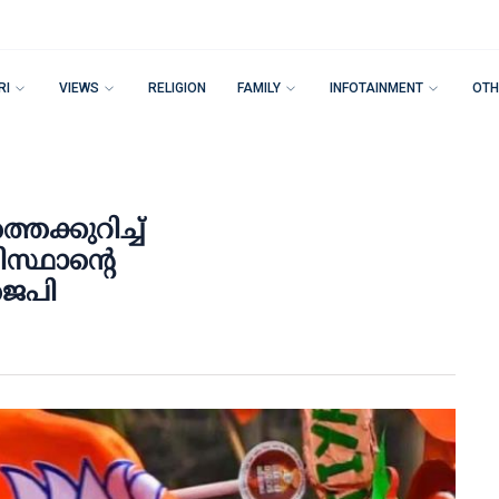
RI
VIEWS
RELIGION
FAMILY
INFOTAINMENT
OTH
െക്കുറിച്ച്
ിസ്ഥാന്റെ
ജെപി