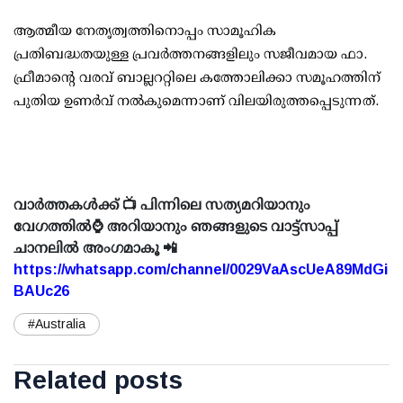
ആത്മീയ നേതൃത്വത്തിനൊപ്പം സാമൂഹിക
പ്രതിബദ്ധതയുള്ള പ്രവർത്തനങ്ങളിലും സജീവമായ ഫാ.
ഫ്രീമാന്റെ വരവ് ബാല്ലററ്റിലെ കത്തോലിക്കാ സമൂഹത്തിന്
പുതിയ ഉണർവ് നൽകുമെന്നാണ് വിലയിരുത്തപ്പെടുന്നത്.
വാർത്തകൾക്ക് 📺 പിന്നിലെ സത്യമറിയാനും
വേഗത്തിൽ⌚ അറിയാനും ഞങ്ങളുടെ വാട്ട്സാപ്പ്
ചാനലിൽ അംഗമാകൂ 📲
https://whatsapp.com/channel/0029VaAscUeA89MdGi
BAUc26
#Australia
Related posts