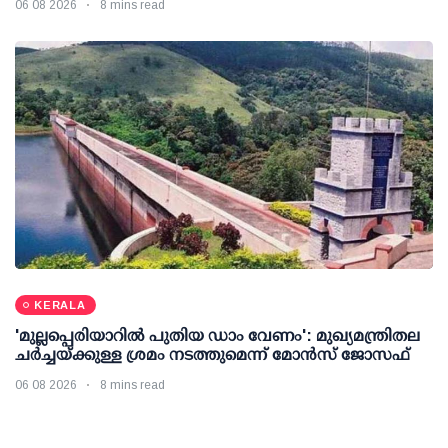
06 08 2026
8 mins read
KERALA
'മുല്ലപ്പെരിയാറില്‍ പുതിയ ഡാം വേണം': മുഖ്യമന്ത്രിതല
ചര്‍ച്ചയ്ക്കുള്ള ശ്രമം നടത്തുമെന്ന് മോന്‍സ് ജോസഫ്
06 08 2026
8 mins read