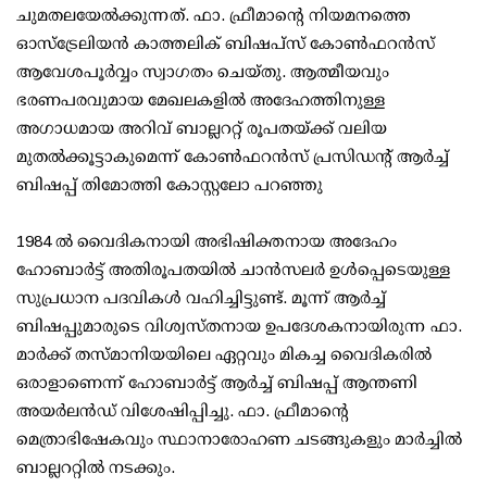
ചുമതലയേൽക്കുന്നത്. ഫാ. ഫ്രീമാന്റെ നിയമനത്തെ
ഓസ്‌ട്രേലിയൻ കാത്തലിക് ബിഷപ്‌സ് കോൺഫറൻസ്
ആവേശപൂർവ്വം സ്വാഗതം ചെയ്തു. ആത്മീയവും
ഭരണപരവുമായ മേഖലകളിൽ അദേഹത്തിനുള്ള
അഗാധമായ അറിവ് ബാല്ലററ്റ് രൂപതയ്ക്ക് വലിയ
മുതൽക്കൂട്ടാകുമെന്ന് കോൺഫറൻസ് പ്രസിഡന്റ് ആർച്ച്
ബിഷപ്പ് തിമോത്തി കോസ്റ്റലോ പറഞ്ഞു
1984 ൽ വൈദികനായി അഭിഷിക്തനായ അദേഹം
ഹോബാർട്ട് അതിരൂപതയിൽ ചാൻസലർ ഉൾപ്പെടെയുള്ള
സുപ്രധാന പദവികൾ വഹിച്ചിട്ടുണ്ട്. മൂന്ന് ആർച്ച്
ബിഷപ്പുമാരുടെ വിശ്വസ്തനായ ഉപദേശകനായിരുന്ന ഫാ.
മാർക്ക് തസ്മാനിയയിലെ ഏറ്റവും മികച്ച വൈദികരിൽ
ഒരാളാണെന്ന് ഹോബാർട്ട് ആർച്ച് ബിഷപ്പ് ആന്തണി
അയർലൻഡ് വിശേഷിപ്പിച്ചു. ഫാ. ഫ്രീമാന്റെ
മെത്രാഭിഷേകവും സ്ഥാനാരോഹണ ചടങ്ങുകളും മാർച്ചിൽ
ബാല്ലററ്റിൽ നടക്കും.