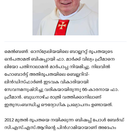
മെൽബൺ: ഓസ്‌ട്രേലിയയിലെ ബാല്ലററ്റ് രൂപതയുടെ
ഒൻപതാമത് ബിഷപ്പായി ഫാ. മാർക്ക് വില്യം ഫ്രീമാനെ
ലിയോ പതിനാലാമൻ മാർപാപ്പ നിയമിച്ചു. നിലവിൽ
ഹോബാർട്ട് അതിരൂപതയിലെ ബെല്ലറിവ്-
ലിൻഡിസ്ഫാർൺ ഇടവക വികാരിയായി
സേവനമനുഷ്ഠിച്ചു വരികയായിരുന്നു 66-കാരനായ ഫാ.
ഫ്രീമാൻ. ബുധനാഴ്ച രാത്രി വത്തിക്കാനിലാണ്
ഇതുസംബന്ധിച്ച ഔദ്യോഗിക പ്രഖ്യാപനം ഉണ്ടായത്.
2012 മുതൽ രൂപതയെ നയിക്കുന്ന ബിഷപ്പ് പോൾ ബേർഡ്
സി.എസ്.എസ്.ആറിന്റെ പിൻഗാമിയായാണ് അദേഹം