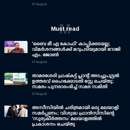
07 August
M
Must read
'ബൈ മീ എ കോഫി' കാപ്പിക്കടയല്ല;
വിമര്‍ശനങ്ങള്‍ക്ക് മറുപടിയുമായി റോജി
എം. ജോണ്‍
07 August
താമരശേരി ഫ്രഷ്കട്ട് പ്ലാന്റ് അടച്ചുപൂട്ടൽ
ഉത്തരവ് ഹൈക്കോടതി സ്റ്റേ ചെയ്തു;
സമരം പുനരാരംഭിച്ച് സമര സമിതി
07 August
അസീസിയിൽ ചരിത്രമായി ഒരു മലയാളി
സമർപ്പണം; വിശുദ്ധ ഫ്രാൻസിസിന്റെ
‘സൂര്യകീർത്തനം’ മലയാളത്തിൽ
പ്രകാശനം ചെയ്തു