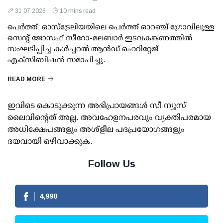
31 07 2026
10 mins read
പെർത്ത്: ഓസ്ട്രേലിയയിലെ പെർത്ത് ഓറഞ്ച് ഗ്രോവിലുള്ള
സെന്റ് ജോസഫ് സീറോ-മലബാർ ഇടവകങ്കണത്തിൽ
സംഘടിപ്പിച്ച കൾച്ചറൽ ആൻഡ് ഹെറിറ്റേജ്
എക്സിബിഷൻ സമാപിച്ചു.
READ MORE
ഇവിടെ കൊടുക്കുന്ന അഭിപ്രായങ്ങള്‍ സീ ന്യൂസ്
ലൈവിന്റെത് അല്ല. അവഹേളനപരവും വ്യക്തിപരമായ
അധിക്ഷേപങ്ങളും അശ്‌ളീല പദപ്രയോഗങ്ങളും
ദയവായി ഒഴിവാക്കുക.
Follow Us
4,990