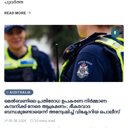
പുലർത്ത
READ MORE
AUSTRALIA
മെല്‍ബണിലെ പ്രതിരോധ ഉപകരണ നിര്‍മ്മാണ
കമ്പനിക്ക് നേരെ ആക്രമണം; ഭീകരവാദ
ബന്ധമുണ്ടോയെന്ന് അന്വേഷിച്ച് വിക്ടോറിയ പൊലീസ്
05 08 2026
10 mins read