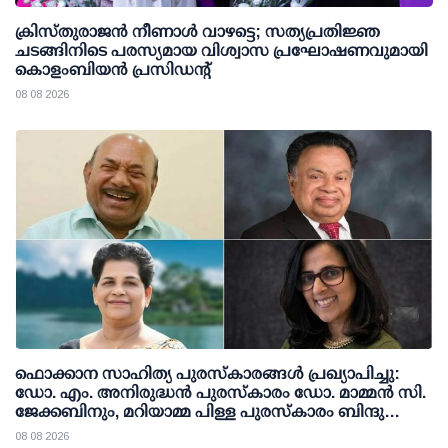
ക്രിസ്തുരാജൻ നീണാൾ വാഴട്ടെ; സത്യപ്രതിജ്ഞ
ചടങ്ങിനിടെ പരസ്യമായ വിശ്വാസ പ്രഘോഷണവുമായി
കൊളംബിയൻ പ്രസിഡന്റ്
08 08 2026
ഫൊക്കാന സാഹിത്യ പുരസ്‌കാരങ്ങള്‍ പ്രഖ്യാപിച്ചു:
ഡോ. എം. അനിരുദ്ധന്‍ പുരസ്‌കാരം ഡോ. മാമ്മന്‍ സി.
ജേക്കബിനും, മറിയാമ്മ പിള്ള പുരസ്‌കാരം ബിന്ദു
കാനയ്ക്കും
08 08 2026