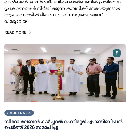
മെല്‍ബണ്‍: ഓസ്ട്രേലിയയിലെ മെല്‍ബണില്‍ പ്രതിരോധ
ഉപകരണങ്ങള്‍ നിര്‍മ്മിക്കുന്ന കമ്പനിക്ക് നേരെയുണ്ടായ
ആക്രമണത്തില്‍ ഭീകരവാദ ബന്ധമുണ്ടോയെന്ന്
വിക്ടോറിയ
READ MORE
AUSTRALIA
സീറോ-മലബാർ കൾച്ചറൽ ഹെറിറ്റേജ് എക്സിബിഷൻ
പെർത്ത് 2026 സമാപിച്ചു