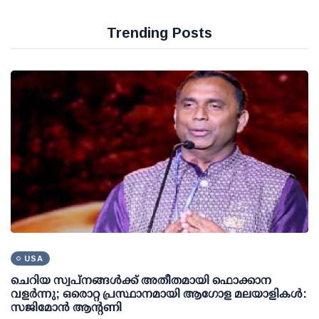
Trending Posts
USA
ചെറിയ സ്വപ്നങ്ങൾക്ക് അതീതമായി ഫൊക്കാന
വളർന്നു; ഒരൊറ്റ പ്രസ്ഥാനമായി ആഗോള മലയാളികൾ:
സജിമോൻ ആന്റണി