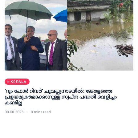
KERALA
'റൂം ഫോര്‍ റിവര്‍' ചുവപ്പുനാടയില്‍: കേരളത്തെ
പ്രളയമുക്തമാക്കാനുള്ള സ്വപ്ന പദ്ധതി വെളിച്ചം
കണ്ടില്ല
08 08 2026
8 mins read