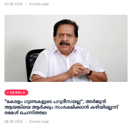
10 08 2026
8 mins read
KERALA
"കേരളം ഗുണ്ടകളുടെ പറുദീസയല്ല"; അർജുൻ
ആയങ്കിയെ ആർക്കും സംരക്ഷിക്കാൻ കഴിയില്ലെന്ന്
രമേശ് ചെന്നിത്തല
09 08 2026
8 mins read