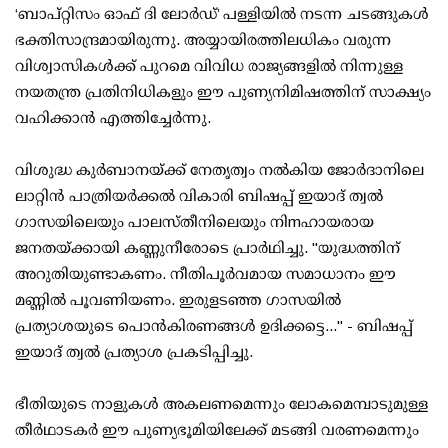
‘ബാപ്റ്റിസം ഓഫ് ദി ലോർഡ്’ പള്ളിയിൽ നടന്ന ചടങ്ങുകൾ
ഭക്തിസാന്ദ്രമായിരുന്നു. അയ്യായിരത്തിലധികം വരുന്ന
വിശ്വാസികൾക്ക് പുറമെ വിവിധ രാജ്യങ്ങളിൽ നിന്നുള്ള
നയതന്ത്ര പ്രതിനിധികളും ഈ പുണ്യനിമിഷത്തിന് സാക്ഷ്യം
വഹിക്കാൻ എത്തിച്ചേർന്നു.
വിശുദ്ധ കുർബാനയ്ക്ക് നേതൃത്വം നൽകിയ ജോർദാനിലെ
ലാറ്റിൻ പാത്രിയർക്കൽ വികാരി ബിഷപ്പ് ഇയാദ് ത്വൽ
ഗാസയിലെയും പാലസ്തീനിലെയും നിmഹായരായ
ജനതയ്ക്കായി കണ്ണുനീരോടെ പ്രാർഥിച്ചു. "യുദ്ധത്തിന്
അറുതിയുണ്ടാകണം. നീതിപൂർവമായ സമാധാനം ഈ
മണ്ണിൽ പൂവണിയണം. ഇരുളടഞ്ഞ ഗാസയിൽ
പ്രത്യാശയുടെ പൊൻകിരണങ്ങൾ ഉദിക്കട്ടെ..." - ബിഷപ്പ്
ഇയാദ് ത്വൽ പ്രത്യാശ പ്രകടിപ്പിച്ചു.
ഭീതിയുടെ നാളുകൾ അകലണമെന്നും ലോകമെമ്പാടുമുള്ള
തീർഥാടകർ ഈ പുണ്യഭൂമിയിലേക്ക് മടങ്ങി വരണമെന്നും