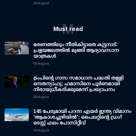
09 August
M
Must read
മരണത്തിലും നീതികിട്ടാതെ കുട്ടനാട്:
പ്രളയജലത്തില്‍ മുങ്ങി ആദ്യാവസാന
യാത്രകള്‍
09 August
ട്രംപിന്റെ ഗാസ സമാധാന പദ്ധതി തള്ളി
നെതന്യാഹു; ഹമാസിനെ പൂര്‍ണമായി
നിരായുധീകരിക്കുമെന്ന് പ്രഖ്യാപനം
09 August
145 പേരുമായി പറന്ന എയര്‍ ഇന്ത്യ വിമാനം
'ആകാശച്ചുഴിയില്‍'; പൈലറ്റിന്റെ ഡ്രഗ്
ടെസ്റ്റ് ഫലം പോസിറ്റീവ്
09 August