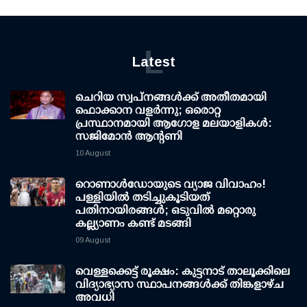
L
Latest
ചെറിയ സ്വപ്നങ്ങൾക്ക് അതീതമായി
ഫൊക്കാന വളർന്നു; ഒരൊറ്റ
പ്രസ്ഥാനമായി ആഗോള മലയാളികൾ:
സജിമോൻ ആന്റണി
10 August
റൊണാള്‍ഡോയുടെ വ്യാജ വിവാഹം!
പള്ളിയില്‍ തടിച്ചുകൂടിയത്
പതിനായിരങ്ങള്‍; ഒടുവില്‍ മറ്റൊരു
കല്ല്യാണം കണ്ട് മടങ്ങി
09 August
വെള്ളക്കെട്ട് രൂക്ഷം: കുട്ടനാട് താലൂക്കിലെ
വിദ്യാഭ്യാസ സ്ഥാപനങ്ങള്‍ക്ക് തിങ്കളാഴ്ച
അവധി