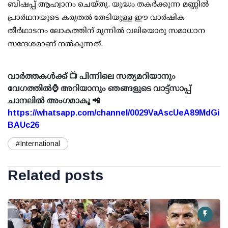
ബിഷപ്പ് ആഹ്വാനം ചെയ്തു. യുദ്ധം തകർക്കുന്ന മണ്ണിൽ
പ്രാർഥനയുടെ കരുതൽ തേടിയുള്ള ഈ വാർഷിക
തീർഥാടനം ലോകത്തിന് മുന്നിൽ വലിയൊരു സമാധാന
സന്ദേശമാണ് നൽകുന്നത്.
വാർത്തകൾക്ക് 📺 പിന്നിലെ സത്യമറിയാനും
വേഗത്തിൽ⌚ അറിയാനും ഞങ്ങളുടെ വാട്ട്സാപ്പ്
ചാനലിൽ അംഗമാകൂ 📲
https://whatsapp.com/channel/0029VaAscUeA89MdGi
BAUc26
#International
Related posts