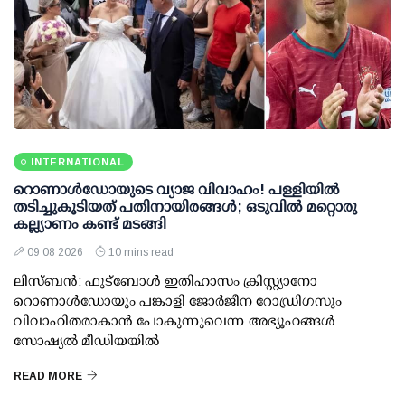
INTERNATIONAL
റൊണാള്‍ഡോയുടെ വ്യാജ വിവാഹം! പള്ളിയില്‍
തടിച്ചുകൂടിയത് പതിനായിരങ്ങള്‍; ഒടുവില്‍ മറ്റൊരു
കല്ല്യാണം കണ്ട് മടങ്ങി
09 08 2026
10 mins read
ലിസ്ബന്‍: ഫുട്‌ബോള്‍ ഇതിഹാസം ക്രിസ്റ്റ്യാനോ
റൊണാള്‍ഡോയും പങ്കാളി ജോര്‍ജീന റോഡ്രിഗസും
വിവാഹിതരാകാന്‍ പോകുന്നുവെന്ന അഭ്യൂഹങ്ങള്‍
സോഷ്യല്‍ മീഡിയയില്‍
READ MORE