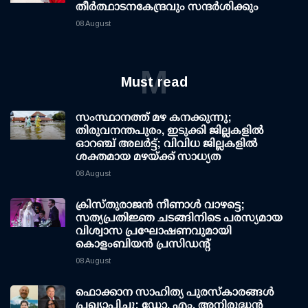
തീർത്ഥാടനകേന്ദ്രവും സന്ദർശിക്കും
08 August
M
Must read
സംസ്ഥാനത്ത് മഴ കനക്കുന്നു;
തിരുവനന്തപുരം, ഇടുക്കി ജില്ലകളിൽ
ഓറഞ്ച് അലർട്ട്; വിവിധ ജില്ലകളിൽ
ശക്തമായ മഴയ്ക്ക് സാധ്യത
08 August
ക്രിസ്തുരാജൻ നീണാൾ വാഴട്ടെ;
സത്യപ്രതിജ്ഞ ചടങ്ങിനിടെ പരസ്യമായ
വിശ്വാസ പ്രഘോഷണവുമായി
കൊളംബിയൻ പ്രസിഡന്റ്
08 August
ഫൊക്കാന സാഹിത്യ പുരസ്‌കാരങ്ങള്‍
പ്രഖ്യാപിച്ചു: ഡോ. എം. അനിരുദ്ധന്‍