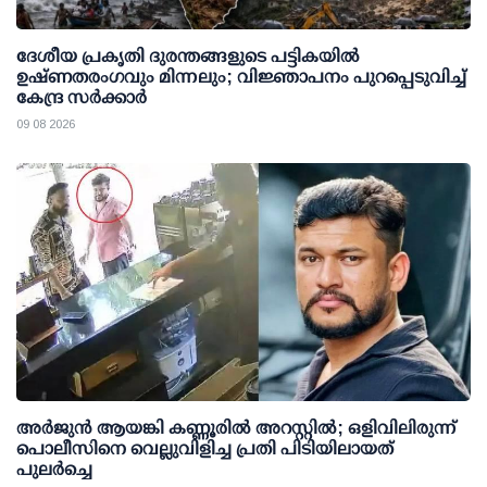
ദേശീയ പ്രകൃതി ദുരന്തങ്ങളുടെ പട്ടികയില്‍
ഉഷ്ണതരംഗവും മിന്നലും; വിജ്ഞാപനം പുറപ്പെടുവിച്ച്
കേന്ദ്ര സര്‍ക്കാര്‍
09 08 2026
അര്‍ജുന്‍ ആയങ്കി കണ്ണൂരില്‍ അറസ്റ്റില്‍; ഒളിവിലിരുന്ന്
പൊലീസിനെ വെല്ലുവിളിച്ച പ്രതി പിടിയിലായത്
പുലര്‍ച്ചെ