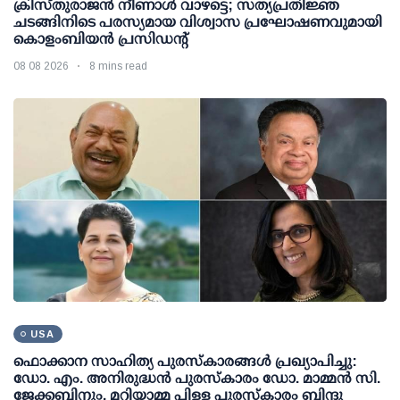
ക്രിസ്തുരാജൻ നീണാൾ വാഴട്ടെ; സത്യപ്രതിജ്ഞ
ചടങ്ങിനിടെ പരസ്യമായ വിശ്വാസ പ്രഘോഷണവുമായി
കൊളംബിയൻ പ്രസിഡന്റ്
08 08 2026
8 mins read
USA
ഫൊക്കാന സാഹിത്യ പുരസ്‌കാരങ്ങള്‍ പ്രഖ്യാപിച്ചു:
ഡോ. എം. അനിരുദ്ധന്‍ പുരസ്‌കാരം ഡോ. മാമ്മന്‍ സി.
ജേക്കബിനും, മറിയാമ്മ പിള്ള പുരസ്‌കാരം ബിന്ദു