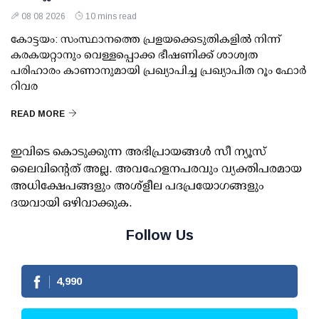
08 08 2026
10 mins read
കോട്ടയം: സംസ്ഥാനത്തെ പ്രളയക്കെടുതികളില്‍ നിന്ന്
കരകയറ്റാനും വെള്ളപ്പൊക്ക ഭീഷണിക്ക് ശാശ്വത
പരിഹാരം കാണാനുമായി പ്രഖ്യാപിച്ച പ്രഖ്യാപിത റൂം ഫോര്‍
റിവര
READ MORE
ഇവിടെ കൊടുക്കുന്ന അഭിപ്രായങ്ങള്‍ സീ ന്യൂസ്
ലൈവിന്റെത് അല്ല. അവഹേളനപരവും വ്യക്തിപരമായ
അധിക്ഷേപങ്ങളും അശ്‌ളീല പദപ്രയോഗങ്ങളും
ദയവായി ഒഴിവാക്കുക.
Follow Us
4,990