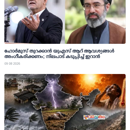
ഹോർമുസ് തുറക്കാൻ യുഎസ് ആറ് ആവശ്യങ്ങൾ
അംഗീകരിക്കണം; നിലപാട് കടുപ്പിച്ച് ഇറാൻ
09 08 2026