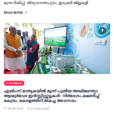
മുന്നറിയിപ്പ്. തിരുവനന്തപുരം, ഇടുക്കി ജില്ലകളി
READ MORE
KERALA
എയിംസ് മാതൃകയില്‍ മൂന്ന് പുതിയ അഖിലേന്ത്യാ
ആയുര്‍വേദ ഇന്‍സ്റ്റിറ്റ്യൂട്ടുകള്‍: നിര്‍ദേശം ക്ഷണിച്ച്
കേന്ദ്രം; കേരളത്തിന് മികച്ച അവസരം
08 08 2026
10 mins read