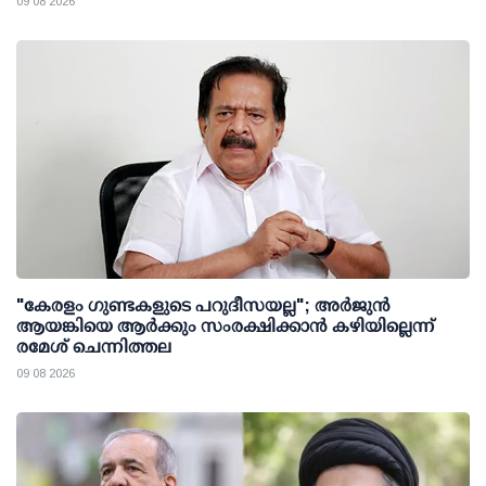
09 08 2026
"കേരളം ഗുണ്ടകളുടെ പറുദീസയല്ല"; അർജുൻ
ആയങ്കിയെ ആർക്കും സംരക്ഷിക്കാൻ കഴിയില്ലെന്ന്
രമേശ് ചെന്നിത്തല
09 08 2026