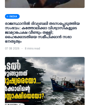
INDIA
രാജസ്ഥാനിൽ ദിവ്യബലി തടസപ്പെടുത്തിയ
സംഭവം: കത്തോലിക്കാ വിശ്വാസികളുടെ
ജാമ്യാപേക്ഷ വീണ്ടും തള്ളി;
ഹൈക്കോടതിയെ സമീപിക്കാൻ സഭാ
നേതൃത്വം
07 08 2026
8 mins read