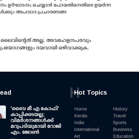
നം ഉദ്ഘാടനം ചെയ്യാന്‍ പോയതിനെതിരെ ഉയര്‍ന്ന
ള്‍ക്കും അപവാദ പ്രചാരണങ്ങ
ൂസ് ലൈവിന്റെത് അല്ല. അവഹേളനപരവും
പ്രയോഗങ്ങളും ദയവായി ഒഴിവാക്കുക.
H
read
Hot Topics
'ബൈ മീ എ കോഫി'
Home
History
കാപ്പിക്കടയല്ല;
Kerala
Travel
വിമര്‍ശനങ്ങള്‍ക്ക്
India
Sports
മറുപടിയുമായി റോജി
International
Business
എം. ജോണ്‍
Art
Education