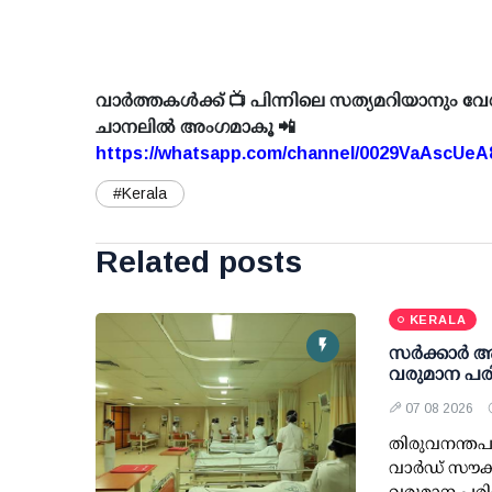
വാർത്തകൾക്ക് 📺 പിന്നിലെ സത്യമറിയാനും വേ
ചാനലിൽ അംഗമാകൂ 📲
https://whatsapp.com/channel/0029VaAscUe
#Kerala
Related posts
KERALA
സര്‍ക്കാര്‍
വരുമാന പരി
07 08 2026
തിരുവനന്തപു
വാര്‍ഡ് സൗക
വരുമാന പരിധ