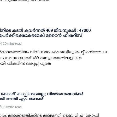
ിനിടെ കടല്‍ കവര്‍ന്നത് 469 ജീവനുകള്‍; 47000
പേര്‍ക്ക് രക്ഷാകരമേകി മറൈന്‍ ഫിഷറീസ്
10 mins read
്‍ക്ഷോഭത്തിലും വിവിധ അപകടങ്ങളിലുംപെട്ട് കഴിഞ്ഞ 10
ടെ സംസ്ഥാനത്ത് 469 മത്സ്യത്തൊഴിലാളികള്‍
ായി ഫിഷറീസ് വകുപ്പ് പുറത
ഫി' കാപ്പിക്കടയല്ല; വിമര്‍ശനങ്ങള്‍ക്ക്
ായി റോജി എം. ജോണ്‍
10 mins read
രം: മഴക്കെടുതിക്കിടെ മുഖ്യമന്ത്രി ബൈ മീ എ കോഫി