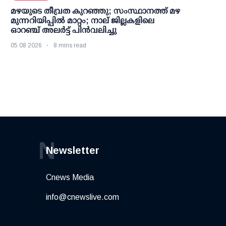
മഴയുടെ തീവ്രത കുറഞ്ഞു; സംസ്ഥാനത്ത് മഴ
മുന്നറിയിപ്പിൽ മാറ്റം; നാല് ജില്ലകളിലെ
ഓറഞ്ച് അലർട്ട് പിൻവലിച്ചു
05 08 2026
8 mins read
N
Newsletter
Cnews Media
info@cnewslive.com