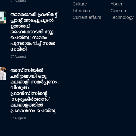
07 August
Culture
Youth
Literature
Cinema
താമരശേരി ഫ്രഷ്കട്ട്
Current affairs
Technology
പ്ലാന്റ് അടച്ചുപൂട്ടൽ
ഉത്തരവ്
ഹൈക്കോടതി സ്റ്റേ
ചെയ്തു; സമരം
പുനരാരംഭിച്ച് സമര
സമിതി
07 August
അസീസിയിൽ
ചരിത്രമായി ഒരു
മലയാളി സമർപ്പണം;
വിശുദ്ധ
ഫ്രാൻസിസിന്റെ
‘സൂര്യകീർത്തനം’
മലയാളത്തിൽ
പ്രകാശനം ചെയ്തു
07 August