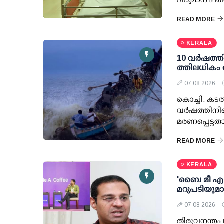
READ MORE
KERALA
10 വര്‍ഷത്ത
ത്തിലധികം 
07 08 2026
കൊച്ചി: കടല
വര്‍ഷത്തിനി
മരണപ്പെട്ടത
READ MORE
KERALA
'ബൈ മീ എ കോ
മറുപടിയുമ
07 08 2026
തിരുവനന്തപു