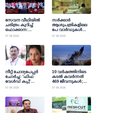
സേവന വീഥിയില്‍
സര്‍ക്കാര്‍
ചരിത്രം കുറിച്ച്
ആശുപത്രികളിലെ
ഫൊക്കാന:
പേ വാര്‍ഡുകള്‍
കല്‍ഹാരിയില്‍
ഇനി എല്ലാവര്‍ക്കും;
07 08 2026
07 08 2026
പ്രത്യാശയുടെ
വരുമാന പരിധി
പുതിയ പ്രഭാതം
ഒഴിവാക്കി
ഉത്തരവായി
നീറ്റ് ചോദ്യപേപ്പര്‍
10 വര്‍ഷത്തിനിടെ
ചോര്‍ച്ച: 'ഫിഫ
കടല്‍ കവര്‍ന്നത്
വേള്‍ഡ് കപ്പ്'
469 ജീവനുകള്‍;
വാട്സാപ്പ് ഗ്രൂപ്പ്
47000 ത്തിലധികം
07 08 2026
07 08 2026
കേന്ദ്രീകരിച്ച്
പേര്‍ക്ക്
ഞെട്ടിക്കുന്ന
രക്ഷാകരമേകി
വിവരങ്ങള്‍
മറൈന്‍ ഫിഷറീസ്
പുറത്തുവിട്ട്
സി.ബി.ഐ