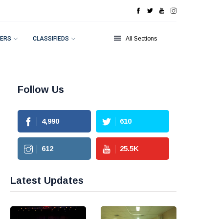
ERS
CLASSIFIEDS
All Sections
Follow Us
4,990
610
612
25.5
K
Latest Updates