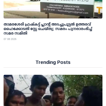
താമരശേരി ഫ്രഷ്കട്ട് പ്ലാന്റ് അടച്ചുപൂട്ടൽ ഉത്തരവ്
ഹൈക്കോടതി സ്റ്റേ ചെയ്തു; സമരം പുനരാരംഭിച്ച്
സമര സമിതി
07 08 2026
Trending Posts