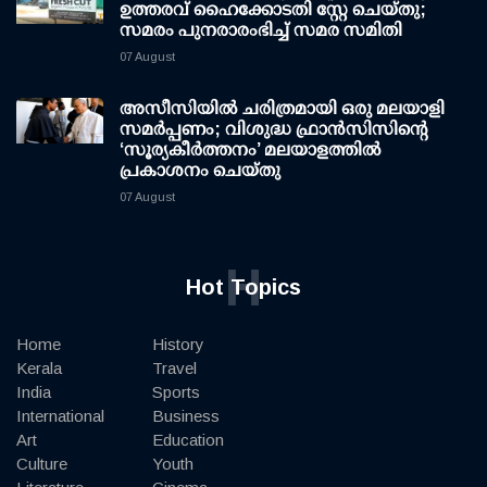
ഉത്തരവ് ഹൈക്കോടതി സ്റ്റേ ചെയ്തു;
സമരം പുനരാരംഭിച്ച് സമര സമിതി
07 August
അസീസിയിൽ ചരിത്രമായി ഒരു മലയാളി
സമർപ്പണം; വിശുദ്ധ ഫ്രാൻസിസിന്റെ
‘സൂര്യകീർത്തനം’ മലയാളത്തിൽ
പ്രകാശനം ചെയ്തു
07 August
H
Hot Topics
Home
History
Kerala
Travel
India
Sports
International
Business
Art
Education
Culture
Youth