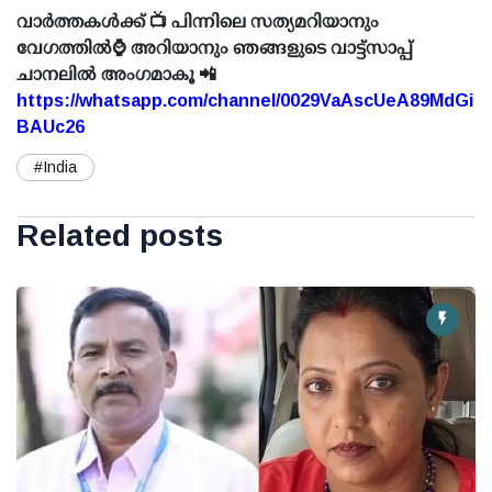
വാർത്തകൾക്ക് 📺 പിന്നിലെ സത്യമറിയാനും
വേഗത്തിൽ⌚ അറിയാനും ഞങ്ങളുടെ വാട്ട്സാപ്പ്
ചാനലിൽ അംഗമാകൂ 📲
https://whatsapp.com/channel/0029VaAscUeA89MdGi
BAUc26
#India
Related posts