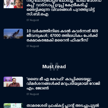
നീറ്റ് ചോദ്യപേപ്പര്‍ ചോര്‍ച്ച: 'ഫിഫ വേള്‍ഡ്
കപ്പ്' വാട്സാപ്പ് ഗ്രൂപ്പ് കേന്ദ്രീകരിച്ച്
ഞെട്ടിക്കുന്ന വിവരങ്ങള്‍ പുറത്തുവിട്ട്
സി.ബി.ഐ
07 August
10 വര്‍ഷത്തിനിടെ കടല്‍ കവര്‍ന്നത് 469
ജീവനുകള്‍; 47000 ത്തിലധികം പേര്‍ക്ക്
രക്ഷാകരമേകി മറൈന്‍ ഫിഷറീസ്
07 August
M
Must read
'ബൈ മീ എ കോഫി' കാപ്പിക്കടയല്ല;
വിമര്‍ശനങ്ങള്‍ക്ക് മറുപടിയുമായി റോജി
എം. ജോണ്‍
07 August
താമരശേരി ഫ്രഷ്കട്ട് പ്ലാന്റ് അടച്ചുപൂട്ടൽ