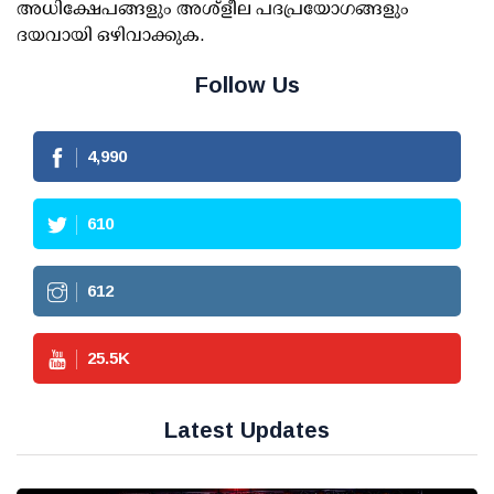
അധിക്ഷേപങ്ങളും അശ്‌ളീല പദപ്രയോഗങ്ങളും
ദയവായി ഒഴിവാക്കുക.
Follow Us
4,990
610
612
25.5
K
Latest Updates