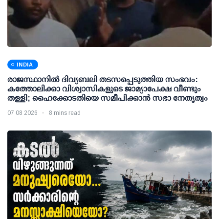
INDIA
രാജസ്ഥാനിൽ ദിവ്യബലി തടസപ്പെടുത്തിയ സംഭവം:
കത്തോലിക്കാ വിശ്വാസികളുടെ ജാമ്യാപേക്ഷ വീണ്ടും
തള്ളി; ഹൈക്കോടതിയെ സമീപിക്കാൻ സഭാ നേതൃത്വം
07 08 2026
8 mins read