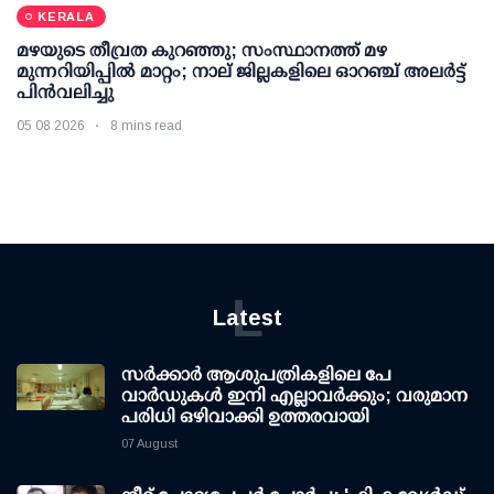
KERALA
മഴയുടെ തീവ്രത കുറഞ്ഞു; സംസ്ഥാനത്ത് മഴ
മുന്നറിയിപ്പിൽ മാറ്റം; നാല് ജില്ലകളിലെ ഓറഞ്ച് അലർട്ട്
പിൻവലിച്ചു
05 08 2026
8 mins read
L
Latest
സര്‍ക്കാര്‍ ആശുപത്രികളിലെ പേ
വാര്‍ഡുകള്‍ ഇനി എല്ലാവര്‍ക്കും; വരുമാന
പരിധി ഒഴിവാക്കി ഉത്തരവായി
07 August