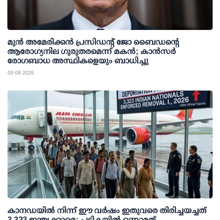
മുന്‍ അമേരിക്കന്‍ പ്രസിഡന്റ് ജോ ബൈഡന്റെ
ആരോഗ്യനില ഗുരുതരമെന്ന് മകന്‍; കാന്‍സര്‍
രോഗബാധ അസ്ഥികളെയും ബാധിച്ചു
09 08 2026
കാനഡയിൽ നിന്ന് ഈ വർഷം ഇതുവരെ തിരിച്ചയച്ചത്
3,323 ഇന്ത്യക്കാരെ; പട്ടികയിൽ ഒന്നാമത്