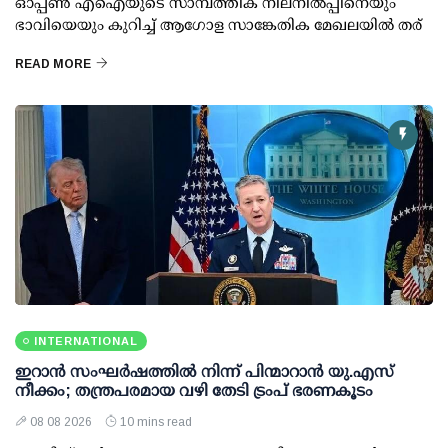
ഓപ്പണ്‍ എഐയുടെ സാമ്പത്തിക നിലനില്‍പ്പിനെയും
ഭാവിയെയും കുറിച്ച് ആഗോള സാങ്കേതിക മേഖലയില്‍ തര്
READ MORE
INTERNATIONAL
ഇറാന്‍ സംഘര്‍ഷത്തില്‍ നിന്ന് പിന്മാറാന്‍ യു.എസ്
നീക്കം; തന്ത്രപരമായ വഴി തേടി ട്രംപ് ഭരണകൂടം
08 08 2026
10 mins read