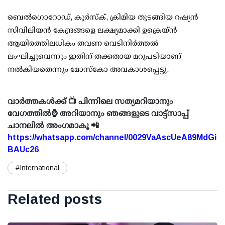
ബെൽഗൊറോഡ്, കുർസ്ക്, ക്രിമിയ തുടങ്ങിയ റഷ്യൻ
സിവിലിയൻ കേന്ദ്രങ്ങളെ ലക്ഷ്യമാക്കി ഉക്രെയ്ൻ
ആയിരത്തിലധികം തവണ വെടിനിർത്തൽ
ലംഘിച്ചുവെന്നും ഇതിന് തക്കതായ മറുപടിയാണ്
നൽകിയതെന്നും മോസ്കോ അവകാശപ്പെട്ടു.
വാർത്തകൾക്ക് 📺 പിന്നിലെ സത്യമറിയാനും
വേഗത്തിൽ⌚ അറിയാനും ഞങ്ങളുടെ വാട്ട്സാപ്പ്
ചാനലിൽ അംഗമാകൂ 📲
https://whatsapp.com/channel/0029VaAscUeA89MdGi
BAUc26
#International
Related posts