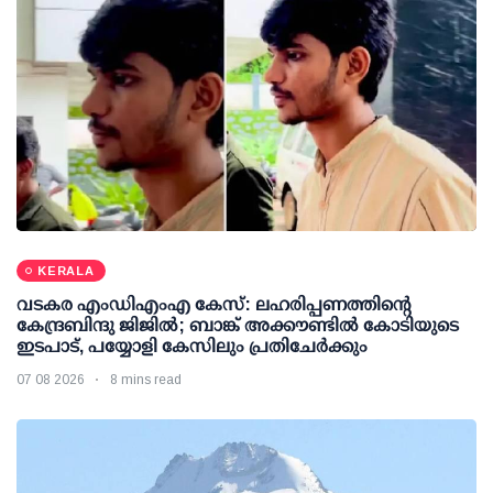
KERALA
വടകര എംഡിഎംഎ കേസ്: ലഹരിപ്പണത്തിന്റെ
കേന്ദ്രബിന്ദു ജിജില്‍; ബാങ്ക് അക്കൗണ്ടില്‍ കോടിയുടെ
ഇടപാട്, പയ്യോളി കേസിലും പ്രതിചേര്‍ക്കും
07 08 2026
8 mins read