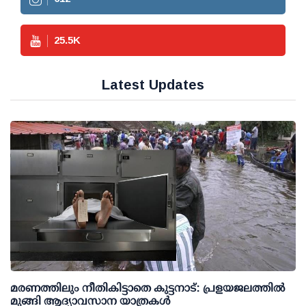
25.5
K
Latest Updates
മരണത്തിലും നീതികിട്ടാതെ കുട്ടനാട്: പ്രളയജലത്തില്‍
മുങ്ങി ആദ്യാവസാന യാത്രകള്‍