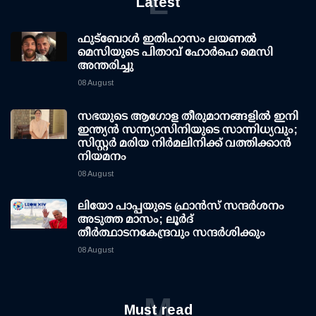
L
Latest
ഫുട്ബോൾ ഇതിഹാസം ലയണൽ
മെസിയുടെ പിതാവ് ഹോർഹെ മെസി
അന്തരിച്ചു
08 August
സഭയുടെ ആഗോള തീരുമാനങ്ങളിൽ ഇനി
ഇന്ത്യൻ സന്ന്യാസിനിയുടെ സാന്നിധ്യവും;
സിസ്റ്റർ മരിയ നിർമലിനിക്ക് വത്തിക്കാൻ
നിയമനം
08 August
ലിയോ പാപ്പയുടെ ഫ്രാൻസ് സന്ദർശനം
അടുത്ത മാസം; ലൂർദ്
തീർത്ഥാടനകേന്ദ്രവും സന്ദർശിക്കും
08 August
M
Must read