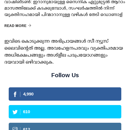
വാഷിങ്ടണ്‍: ഇറാനുമായുള്ള സൈനിക ഏറ്റുമുട്ടല്‍ ആറാം
മാസത്തിലേക്ക് കടക്കുമ്പോള്‍, സംഘര്‍ഷത്തില്‍ നിന്ന്
യുക്തിസഹമായി പിന്മാറാനുള്ള വഴികള്‍ തേടി ഡൊണാള്
READ MORE
ഇവിടെ കൊടുക്കുന്ന അഭിപ്രായങ്ങള്‍ സീ ന്യൂസ്
ലൈവിന്റെത് അല്ല. അവഹേളനപരവും വ്യക്തിപരമായ
അധിക്ഷേപങ്ങളും അശ്‌ളീല പദപ്രയോഗങ്ങളും
ദയവായി ഒഴിവാക്കുക.
Follow Us
4,990
610
612