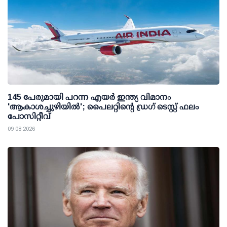
145 പേരുമായി പറന്ന എയര്‍ ഇന്ത്യ വിമാനം
'ആകാശച്ചുഴിയില്‍'; പൈലറ്റിന്റെ ഡ്രഗ് ടെസ്റ്റ് ഫലം
പോസിറ്റീവ്
09 08 2026