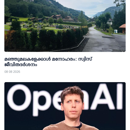
മഞ്ഞുമലകളേക്കാൾ മനോഹരം: സ്വിസ്
ജീവിതദർശനം
08 08 2026