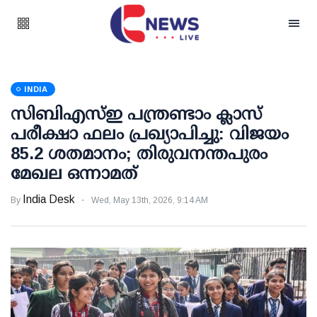
INDIA
സിബിഎസ്ഇ പന്ത്രണ്ടാം ക്ലാസ്
പരീക്ഷാ ഫലം പ്രഖ്യാപിച്ചു: വിജയം
85.2 ശതമാനം; തിരുവനന്തപുരം
മേഖല ഒന്നാമത്
India Desk
By
Wed, May 13th, 2026, 9:14 AM