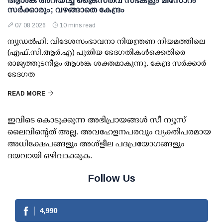
ആശങ്ക അറിയിച്ച് ക്രൈസ്തവ സഭകളും മിസോറം
സര്‍ക്കാരും; വഴങ്ങാതെ കേന്ദ്രം
07 08 2026
10 mins read
ന്യൂഡല്‍ഹി: വിദേശസംഭാവനാ നിയന്ത്രണ നിയമത്തിലെ
(എഫ്.സി.ആര്‍.എ) പുതിയ ഭേദഗതികള്‍ക്കെതിരെ
രാജ്യത്തുടനീളം ആശങ്ക ശക്തമാകുന്നു. കേന്ദ്ര സര്‍ക്കാര്‍
ഭേദഗത
READ MORE
ഇവിടെ കൊടുക്കുന്ന അഭിപ്രായങ്ങള്‍ സീ ന്യൂസ്
ലൈവിന്റെത് അല്ല. അവഹേളനപരവും വ്യക്തിപരമായ
അധിക്ഷേപങ്ങളും അശ്‌ളീല പദപ്രയോഗങ്ങളും
ദയവായി ഒഴിവാക്കുക.
Follow Us
4,990