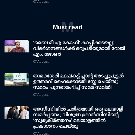
07 August
M
Must read
'ബൈ മീ എ കോഫി' കാപ്പിക്കടയല്ല;
വിമര്‍ശനങ്ങള്‍ക്ക് മറുപടിയുമായി റോജി
എം. ജോണ്‍
07 August
താമരശേരി ഫ്രഷ്കട്ട് പ്ലാന്റ് അടച്ചുപൂട്ടൽ
ഉത്തരവ് ഹൈക്കോടതി സ്റ്റേ ചെയ്തു;
സമരം പുനരാരംഭിച്ച് സമര സമിതി
07 August
അസീസിയിൽ ചരിത്രമായി ഒരു മലയാളി
സമർപ്പണം; വിശുദ്ധ ഫ്രാൻസിസിന്റെ
‘സൂര്യകീർത്തനം’ മലയാളത്തിൽ
പ്രകാശനം ചെയ്തു
07 August