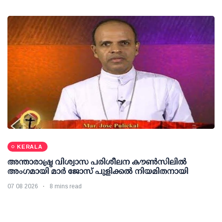
KERALA
അന്താരാഷ്ട്ര വിശ്വാസ പരിശീലന കൗണ്‍സിലില്‍
അംഗമായി മാര്‍ ജോസ് പുളിക്കല്‍ നിയമിതനായി
07 08 2026
8 mins read