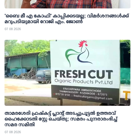
'ബൈ മീ എ കോഫി' കാപ്പിക്കടയല്ല; വിമര്‍ശനങ്ങള്‍ക്ക്
മറുപടിയുമായി റോജി എം. ജോണ്‍
07 08 2026
താമരശേരി ഫ്രഷ്കട്ട് പ്ലാന്റ് അടച്ചുപൂട്ടൽ ഉത്തരവ്
ഹൈക്കോടതി സ്റ്റേ ചെയ്തു; സമരം പുനരാരംഭിച്ച്
സമര സമിതി
07 08 2026