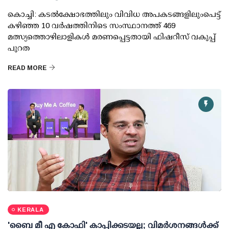
കൊച്ചി: കടല്‍ക്ഷോഭത്തിലും വിവിധ അപകടങ്ങളിലുംപെട്ട്
കഴിഞ്ഞ 10 വര്‍ഷത്തിനിടെ സംസ്ഥാനത്ത് 469
മത്സ്യത്തൊഴിലാളികള്‍ മരണപ്പെട്ടതായി ഫിഷറീസ് വകുപ്പ്
പുറത
READ MORE
KERALA
'ബൈ മീ എ കോഫി' കാപ്പിക്കടയല്ല; വിമര്‍ശനങ്ങള്‍ക്ക്