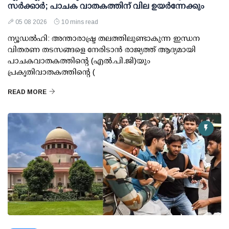
സര്‍ക്കാര്‍; പാചക വാതകത്തിന് വില ഉയര്‍ന്നേക്കും
05 08 2026
10 mins read
ന്യൂഡല്‍ഹി: അന്താരാഷ്ട്ര തലത്തിലുണ്ടാകുന്ന ഇന്ധന
വിതരണ തടസങ്ങളെ നേരിടാന്‍ രാജ്യത്ത് ആദ്യമായി
പാചകവാതകത്തിന്റെ (എല്‍.പി.ജി)യും
പ്രകൃതിവാതകത്തിന്റെ (
READ MORE