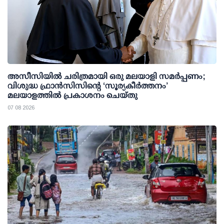
അസീസിയിൽ ചരിത്രമായി ഒരു മലയാളി സമർപ്പണം;
വിശുദ്ധ ഫ്രാൻസിസിന്റെ ‘സൂര്യകീർത്തനം’
മലയാളത്തിൽ പ്രകാശനം ചെയ്തു
07 08 2026