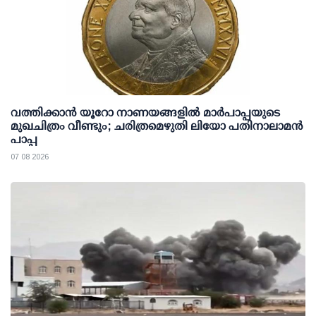
വത്തിക്കാൻ യൂറോ നാണയങ്ങളിൽ മാർപാപ്പയുടെ
മുഖചിത്രം വീണ്ടും; ചരിത്രമെഴുതി ലിയോ പതിനാലാമൻ
പാപ്പ
07 08 2026