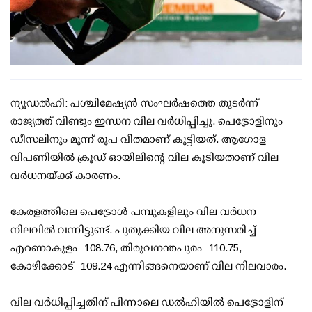
ന്യൂഡൽഹി: പശ്ചിമേഷ്യൻ സംഘർഷത്തെ തുടർന്ന്
രാജ്യത്ത് വീണ്ടും ഇന്ധന വില വർധിപ്പിച്ചു. പെട്രോളിനും
ഡീസലിനും മൂന്ന് രൂപ വീതമാണ് കൂട്ടിയത്. ആഗോള
വിപണിയിൽ ക്രൂഡ് ഓയിലിൻ്റെ വില കൂടിയതാണ് വില
വർധനയ്ക്ക് കാരണം.
കേരളത്തിലെ പെട്രോൾ പമ്പുകളിലും വില വർധന
നിലവിൽ വന്നിട്ടുണ്ട്. പുതുക്കിയ വില അനുസരിച്ച്
എറണാകുളം- 108.76, തിരുവനന്തപുരം- 110.75,
കോഴിക്കോട്- 109.24 എന്നിങ്ങനെയാണ് വില നിലവാരം.
വില വർധിപ്പിച്ചതിന് പിന്നാലെ ഡൽഹിയിൽ പെട്രോളിന്