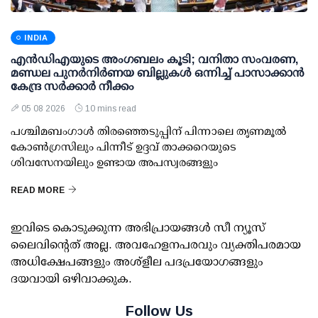
INDIA
എന്‍ഡിഎയുടെ അംഗബലം കൂടി; വനിതാ സംവരണ,
മണ്ഡല പുനര്‍നിര്‍ണയ ബില്ലുകള്‍ ഒന്നിച്ച് പാസാക്കാന്‍
കേന്ദ്ര സര്‍ക്കാര്‍ നീക്കം
05 08 2026
10 mins read
പശ്ചിമബംഗാള്‍ തിരഞ്ഞെടുപ്പിന് പിന്നാലെ തൃണമൂല്‍
കോണ്‍ഗ്രസിലും പിന്നീട് ഉദ്ദവ് താക്കറെയുടെ
ശിവസേനയിലും ഉണ്ടായ അപസ്വരങ്ങളും
READ MORE
ഇവിടെ കൊടുക്കുന്ന അഭിപ്രായങ്ങള്‍ സീ ന്യൂസ്
ലൈവിന്റെത് അല്ല. അവഹേളനപരവും വ്യക്തിപരമായ
അധിക്ഷേപങ്ങളും അശ്‌ളീല പദപ്രയോഗങ്ങളും
ദയവായി ഒഴിവാക്കുക.
Follow Us