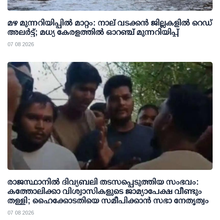
മഴ മുന്നറിയിപ്പില്‍ മാറ്റം: നാല് വടക്കന്‍ ജില്ലകളില്‍ റെഡ്
അലര്‍ട്ട്; മധ്യ കേരളത്തില്‍ ഓറഞ്ച് മുന്നറിയിപ്പ്
07 08 2026
രാജസ്ഥാനിൽ ദിവ്യബലി തടസപ്പെടുത്തിയ സംഭവം:
കത്തോലിക്കാ വിശ്വാസികളുടെ ജാമ്യാപേക്ഷ വീണ്ടും
തള്ളി; ഹൈക്കോടതിയെ സമീപിക്കാൻ സഭാ നേതൃത്വം
07 08 2026