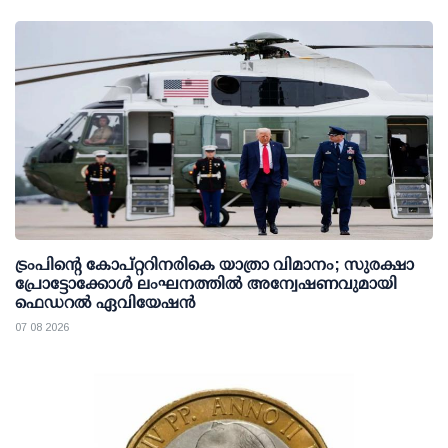
ട്രംപിന്റെ കോപ്റ്ററിനരികെ യാത്രാ വിമാനം; സുരക്ഷാ
പ്രോട്ടോക്കോള്‍ ലംഘനത്തില്‍ അന്വേഷണവുമായി
ഫെഡറല്‍ ഏവിയേഷന്‍
07 08 2026