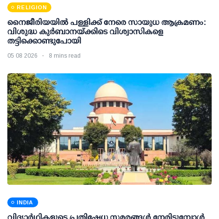
RELIGION
നൈജീരിയയിൽ പള്ളിക്ക് നേരെ സായുധ ആക്രമണം:
വിശുദ്ധ കുർബാനയ്ക്കിടെ വിശ്വാസികളെ
തട്ടിക്കൊണ്ടുപോയി
05 08 2026
8 mins read
INDIA
വിദ്യാര്‍ഥികളുടെ പ്രതിഷേധ സമരങ്ങള്‍ നേരിടുമ്പോള്‍