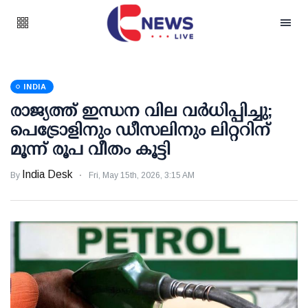
INDIA
രാജ്യത്ത് ഇന്ധന വില വ‌ർധിപ്പിച്ചു;
പെട്രോളിനും ഡീസലിനും ലിറ്ററിന്
മൂന്ന് രൂപ വീതം കൂട്ടി
India Desk
By
Fri, May 15th, 2026, 3:15 AM