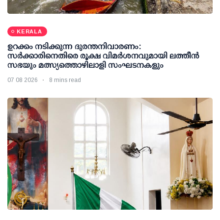
KERALA
ഉറക്കം നടിക്കുന്ന ദുരന്തനിവാരണം:
സര്‍ക്കാരിനെതിരെ രൂക്ഷ വിമര്‍ശനവുമായി ലത്തീന്‍
സഭയും മത്സ്യത്തൊഴിലാളി സംഘടനകളും
07 08 2026
8 mins read