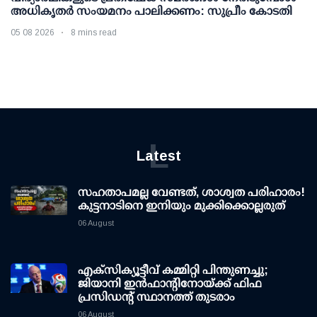
അധികൃതര്‍ സംയമനം പാലിക്കണം: സുപ്രീം കോടതി
05 08 2026
8 mins read
L
Latest
സഹതാപമല്ല വേണ്ടത്, ശാശ്വത പരിഹാരം!
കുട്ടനാടിനെ ഇനിയും മുക്കിക്കൊല്ലരുത്
06 August
എക്സിക്യൂട്ടീവ് കമ്മിറ്റി പിന്തുണച്ചു;
ജിയാനി ഇന്‍ഫാന്റിനോയ്ക്ക് ഫിഫ
പ്രസിഡന്റ് സ്ഥാനത്ത് തുടരാം
06 August