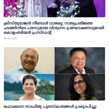
ക്രിസ്തുരാജൻ നീണാൾ വാഴട്ടെ; സത്യപ്രതിജ്ഞ
ചടങ്ങിനിടെ പരസ്യമായ വിശ്വാസ പ്രഘോഷണവുമായി
കൊളംബിയൻ പ്രസിഡന്റ്
08 08 2026
ഫൊക്കാന സാഹിത്യ പുരസ്‌കാരങ്ങള്‍ പ്രഖ്യാപിച്ചു: