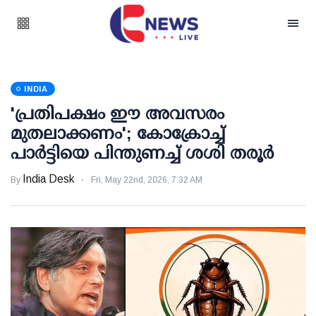
INDIA
'പ്രതിപക്ഷം ഈ അവസരം
മുതലാക്കണം'; കോക്രോച്ച്
പാര്‍ട്ടിയെ പിന്തുണച്ച് ശശി തരൂര്‍
India Desk
By
Fri, May 22nd, 2026, 7:32 AM