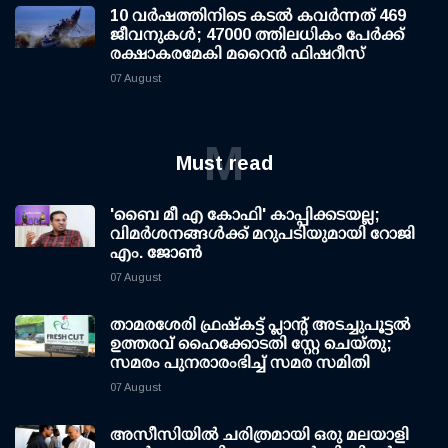
10 വര്‍ഷത്തിനിടെ കടല്‍ കവര്‍ന്നത് 469
ജീവനുകള്‍; 47000 ത്തിലധികം പേര്‍ക്ക്
രക്ഷാകരമേകി മറൈന്‍ ഫിഷറീസ്
07 August
M
Must read
'ബൈ മീ എ കോഫി' കാപ്പിക്കടയല്ല;
വിമര്‍ശനങ്ങള്‍ക്ക് മറുപടിയുമായി റോജി
എം. ജോണ്‍
07 August
താമരശേരി ഫ്രഷ്കട്ട് പ്ലാന്റ് അടച്ചുപൂട്ടൽ
ഉത്തരവ് ഹൈക്കോടതി സ്റ്റേ ചെയ്തു;
സമരം പുനരാരംഭിച്ച് സമര സമിതി
07 August
അസീസിയിൽ ചരിത്രമായി ഒരു മലയാളി