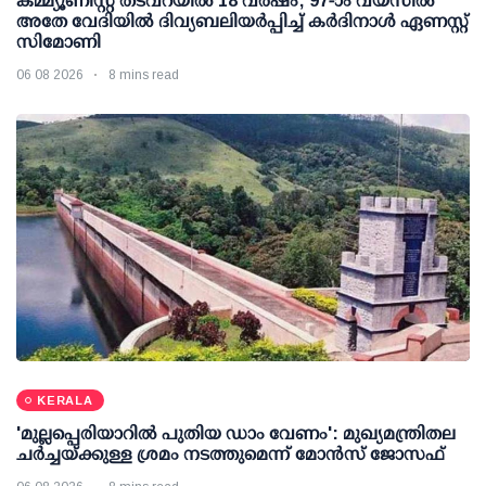
കമ്മ്യൂണിസ്റ്റ് തടവറയില്‍ 18 വര്‍ഷം; 97-ാം വയസില്‍
അതേ വേദിയില്‍ ദിവ്യബലിയര്‍പ്പിച്ച് കര്‍ദിനാള്‍ ഏണസ്റ്റ്
സിമോണി
06 08 2026
8 mins read
KERALA
'മുല്ലപ്പെരിയാറില്‍ പുതിയ ഡാം വേണം': മുഖ്യമന്ത്രിതല
ചര്‍ച്ചയ്ക്കുള്ള ശ്രമം നടത്തുമെന്ന് മോന്‍സ് ജോസഫ്