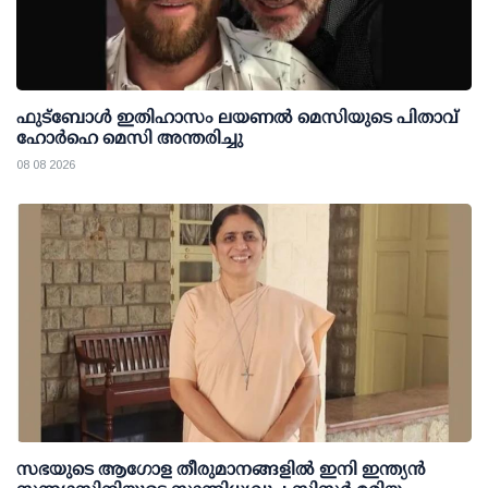
ഫുട്ബോൾ ഇതിഹാസം ലയണൽ മെസിയുടെ പിതാവ്
ഹോർഹെ മെസി അന്തരിച്ചു
08 08 2026
സഭയുടെ ആഗോള തീരുമാനങ്ങളിൽ ഇനി ഇന്ത്യൻ