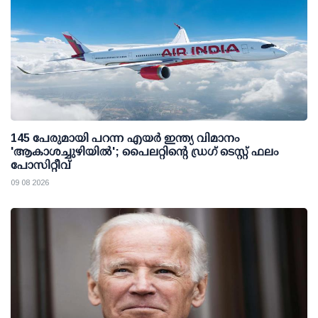
145 പേരുമായി പറന്ന എയര്‍ ഇന്ത്യ വിമാനം
'ആകാശച്ചുഴിയില്‍'; പൈലറ്റിന്റെ ഡ്രഗ് ടെസ്റ്റ് ഫലം
പോസിറ്റീവ്
09 08 2026