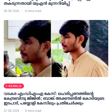
തകരുന്നതായി യുഎൻ മുന്നറിയിപ്പ്
09 08 2026
8 mins read
KERALA
വടകര എംഡിഎംഎ കേസ്: ലഹരിപ്പണത്തിന്റെ
കേന്ദ്രബിന്ദു ജിജില്‍; ബാങ്ക് അക്കൗണ്ടില്‍ കോടിയുടെ
ഇടപാട്, പയ്യോളി കേസിലും പ്രതിചേര്‍ക്കും
07 08 2026
8 mins read