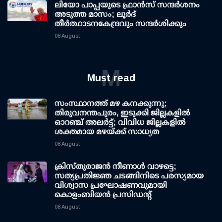
ലിയോ പാപ്പയുടെ ഫ്രാൻസ് സന്ദർശനം
അടുത്ത മാസം; ലൂർദ്
തീർത്ഥാടനകേന്ദ്രവും സന്ദർശിക്കും
08 August
M
Must read
സംസ്ഥാനത്ത് മഴ കനക്കുന്നു;
തിരുവനന്തപുരം, ഇടുക്കി ജില്ലകളിൽ
ഓറഞ്ച് അലർട്ട്; വിവിധ ജില്ലകളിൽ
ശക്തമായ മഴയ്ക്ക് സാധ്യത
08 August
ക്രിസ്തുരാജൻ നീണാൾ വാഴട്ടെ;
സത്യപ്രതിജ്ഞ ചടങ്ങിനിടെ പരസ്യമായ
വിശ്വാസ പ്രഘോഷണവുമായി
കൊളംബിയൻ പ്രസിഡന്റ്
08 August