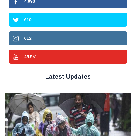
4,990
610
612
25.5
K
Latest Updates