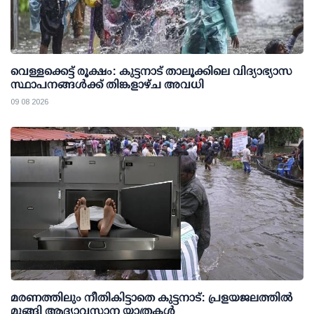
വെള്ളക്കെട്ട് രൂക്ഷം: കുട്ടനാട് താലൂക്കിലെ വിദ്യാഭ്യാസ
സ്ഥാപനങ്ങള്‍ക്ക് തിങ്കളാഴ്ച അവധി
09 08 2026
മരണത്തിലും നീതികിട്ടാതെ കുട്ടനാട്: പ്രളയജലത്തില്‍
മുങ്ങി ആദ്യാവസാന യാത്രകള്‍