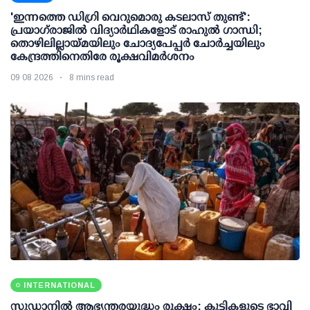
'ഇന്നത്തെ ഡിഗ്രി വെറുമൊരു കടലാസ് തുണ്ട്':
പ്രയാഗ്‌രാജില്‍ വിദ്യാര്‍ഥികളോട് രാഹുല്‍ ഗാന്ധി;
തൊഴിലില്ലായ്മയിലും ചോദ്യപേപ്പര്‍ ചോര്‍ച്ചയിലും
കേന്ദ്രത്തിനെതിരേ രൂക്ഷവിമര്‍ശനം
09 08 2026
8 mins read
INTERNATIONAL
സുഡാനിൽ ആഭ്യന്തരയുദ്ധം രൂക്ഷം; കുട്ടികളുടെ ഭാവി