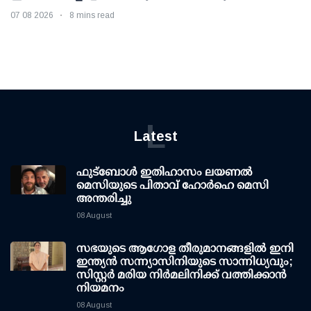
07 08 2026
8 mins read
L
Latest
ഫുട്ബോൾ ഇതിഹാസം ലയണൽ
മെസിയുടെ പിതാവ് ഹോർഹെ മെസി
അന്തരിച്ചു
08 August
സഭയുടെ ആഗോള തീരുമാനങ്ങളിൽ ഇനി
ഇന്ത്യൻ സന്ന്യാസിനിയുടെ സാന്നിധ്യവും;
സിസ്റ്റർ മരിയ നിർമലിനിക്ക് വത്തിക്കാൻ
നിയമനം
08 August