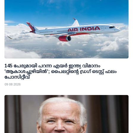
145 പേരുമായി പറന്ന എയര്‍ ഇന്ത്യ വിമാനം
'ആകാശച്ചുഴിയില്‍'; പൈലറ്റിന്റെ ഡ്രഗ് ടെസ്റ്റ് ഫലം
പോസിറ്റീവ്
09 08 2026