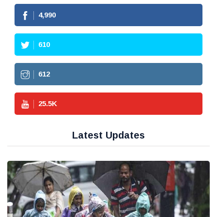
4,990
610
612
25.5
K
Latest Updates