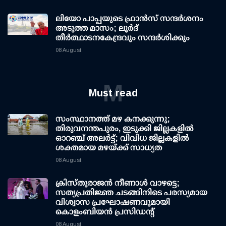
ലിയോ പാപ്പയുടെ ഫ്രാൻസ് സന്ദർശനം
അടുത്ത മാസം; ലൂർദ്
തീർത്ഥാടനകേന്ദ്രവും സന്ദർശിക്കും
08 August
M
Must read
സംസ്ഥാനത്ത് മഴ കനക്കുന്നു;
തിരുവനന്തപുരം, ഇടുക്കി ജില്ലകളിൽ
ഓറഞ്ച് അലർട്ട്; വിവിധ ജില്ലകളിൽ
ശക്തമായ മഴയ്ക്ക് സാധ്യത
08 August
ക്രിസ്തുരാജൻ നീണാൾ വാഴട്ടെ;
സത്യപ്രതിജ്ഞ ചടങ്ങിനിടെ പരസ്യമായ
വിശ്വാസ പ്രഘോഷണവുമായി
കൊളംബിയൻ പ്രസിഡന്റ്
08 August