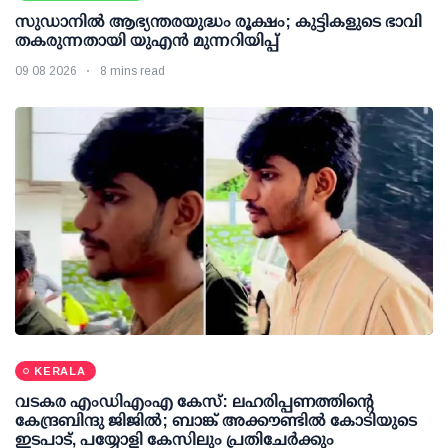
സുഡാനിൽ ആഭ്യന്തരയുദ്ധം രൂക്ഷം; കുട്ടികളുടെ ഭാവി
തകരുന്നതായി യുഎൻ മുന്നറിയിപ്പ്
09 08 2026
8 mins read
KERALA
വടകര എംഡിഎംഎ കേസ്: ലഹരിപ്പണത്തിന്റെ
കേന്ദ്രബിന്ദു ജിജില്‍; ബാങ്ക് അക്കൗണ്ടില്‍ കോടിയുടെ
ഇടപാട്, പയ്യോളി കേസിലും പ്രതിചേര്‍ക്കും