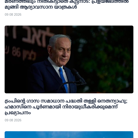
മരണത്തിലും നീതികിട്ടാതെ കുട്ടനാട്: പ്രളയജലത്തില്‍
മുങ്ങി ആദ്യാവസാന യാത്രകള്‍
09 08 2026
ട്രംപിന്റെ ഗാസ സമാധാന പദ്ധതി തള്ളി നെതന്യാഹു;
ഹമാസിനെ പൂര്‍ണമായി നിരായുധീകരിക്കുമെന്ന്
പ്രഖ്യാപനം
09 08 2026