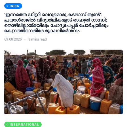
INDIA
'ഇന്നത്തെ ഡിഗ്രി വെറുമൊരു കടലാസ് തുണ്ട്':
പ്രയാഗ്‌രാജില്‍ വിദ്യാര്‍ഥികളോട് രാഹുല്‍ ഗാന്ധി;
തൊഴിലില്ലായ്മയിലും ചോദ്യപേപ്പര്‍ ചോര്‍ച്ചയിലും
കേന്ദ്രത്തിനെതിരേ രൂക്ഷവിമര്‍ശനം
09 08 2026
8 mins read
INTERNATIONAL