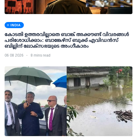
INDIA
കോടതി ഉത്തരവില്ലാതെ ബാങ്ക് അക്കൗണ്ട് വിവരങ്ങള്‍
പരിശോധിക്കാം: ബാങ്കേഴ്സ് ബുക്ക് എവിഡന്‍സ്
ബില്ലിന് ലോക്സഭയുടെ അംഗീകാരം
06 08 2026
8 mins read