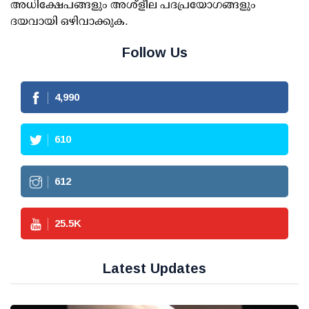
അധിക്ഷേപങ്ങളും അശ്‌ളീല പദപ്രയോഗങ്ങളും
ദയവായി ഒഴിവാക്കുക.
Follow Us
4,990
610
612
25.5
K
Latest Updates