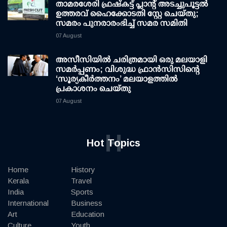
താമരശേരി ഫ്രഷ്കട്ട് പ്ലാന്റ് അടച്ചുപൂട്ടൽ
ഉത്തരവ് ഹൈക്കോടതി സ്റ്റേ ചെയ്തു;
സമരം പുനരാരംഭിച്ച് സമര സമിതി
07 August
അസീസിയിൽ ചരിത്രമായി ഒരു മലയാളി
സമർപ്പണം; വിശുദ്ധ ഫ്രാൻസിസിന്റെ
‘സൂര്യകീർത്തനം’ മലയാളത്തിൽ
പ്രകാശനം ചെയ്തു
07 August
H
Hot Topics
Home
History
Kerala
Travel
India
Sports
International
Business
Art
Education
Culture
Youth