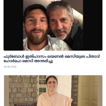
ഫുട്ബോൾ ഇതിഹാസം ലയണൽ മെസിയുടെ പിതാവ്
ഹോർഹെ മെസി അന്തരിച്ചു
08 08 2026