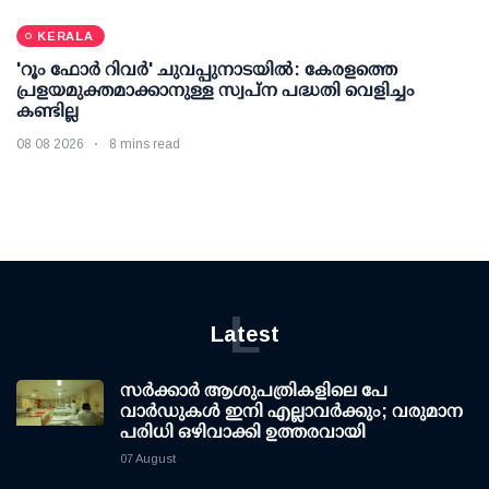
KERALA
'റൂം ഫോര്‍ റിവര്‍' ചുവപ്പുനാടയില്‍: കേരളത്തെ
പ്രളയമുക്തമാക്കാനുള്ള സ്വപ്ന പദ്ധതി വെളിച്ചം
കണ്ടില്ല
08 08 2026
8 mins read
L
Latest
സര്‍ക്കാര്‍ ആശുപത്രികളിലെ പേ
വാര്‍ഡുകള്‍ ഇനി എല്ലാവര്‍ക്കും; വരുമാന
പരിധി ഒഴിവാക്കി ഉത്തരവായി
07 August