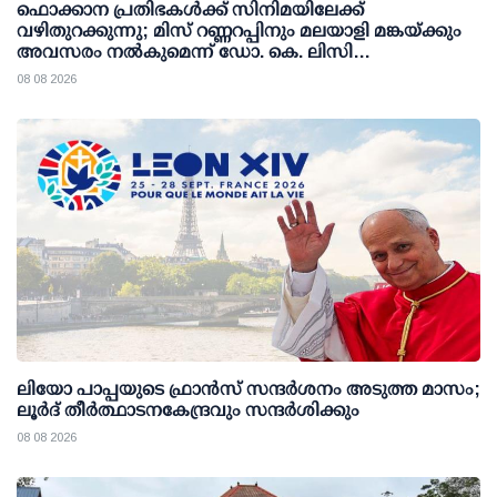
ഫൊക്കാന പ്രതിഭകള്‍ക്ക് സിനിമയിലേക്ക്
വഴിതുറക്കുന്നു; മിസ് റണ്ണറപ്പിനും മലയാളി മങ്കയ്ക്കും
അവസരം നല്‍കുമെന്ന് ഡോ. കെ. ലിസി
ഫെര്‍ണാണ്ടസ്
08 08 2026
ലിയോ പാപ്പയുടെ ഫ്രാൻസ് സന്ദർശനം അടുത്ത മാസം;
ലൂർദ് തീർത്ഥാടനകേന്ദ്രവും സന്ദർശിക്കും
08 08 2026