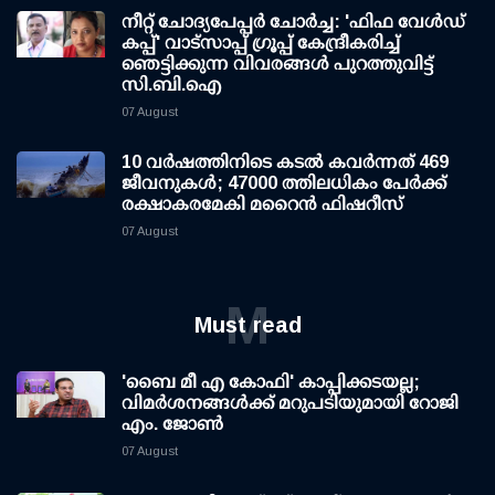
നീറ്റ് ചോദ്യപേപ്പര്‍ ചോര്‍ച്ച: 'ഫിഫ വേള്‍ഡ്
കപ്പ്' വാട്സാപ്പ് ഗ്രൂപ്പ് കേന്ദ്രീകരിച്ച്
ഞെട്ടിക്കുന്ന വിവരങ്ങള്‍ പുറത്തുവിട്ട്
സി.ബി.ഐ
07 August
10 വര്‍ഷത്തിനിടെ കടല്‍ കവര്‍ന്നത് 469
ജീവനുകള്‍; 47000 ത്തിലധികം പേര്‍ക്ക്
രക്ഷാകരമേകി മറൈന്‍ ഫിഷറീസ്
07 August
M
Must read
'ബൈ മീ എ കോഫി' കാപ്പിക്കടയല്ല;
വിമര്‍ശനങ്ങള്‍ക്ക് മറുപടിയുമായി റോജി
എം. ജോണ്‍
07 August