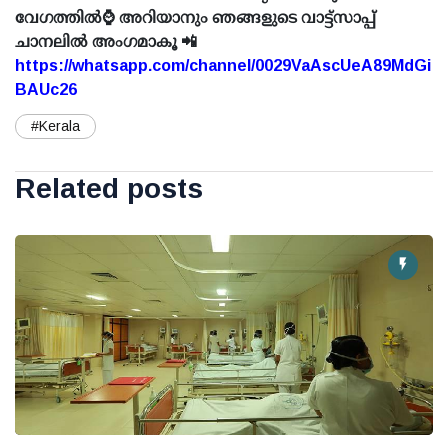
വേഗത്തിൽ⌚ അറിയാനും ഞങ്ങളുടെ വാട്ട്സാപ്പ്
ചാനലിൽ അംഗമാകൂ 📲
https://whatsapp.com/channel/0029VaAscUeA89MdGi
BAUc26
#Kerala
Related posts