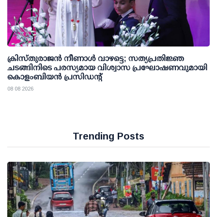
ക്രിസ്തുരാജൻ നീണാൾ വാഴട്ടെ; സത്യപ്രതിജ്ഞ
ചടങ്ങിനിടെ പരസ്യമായ വിശ്വാസ പ്രഘോഷണവുമായി
കൊളംബിയൻ പ്രസിഡന്റ്
08 08 2026
Trending Posts