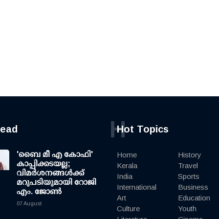
H
read
Hot Topics
'ബൈ മീ എ കോഫി'
Home
History
കാപ്പിക്കടയല്ല;
Kerala
Travel
വിമര്‍ശനങ്ങള്‍ക്ക്
India
Sports
മറുപടിയുമായി റോജി
International
Business
എം. ജോണ്‍
Art
Education
07 August
Culture
Youth