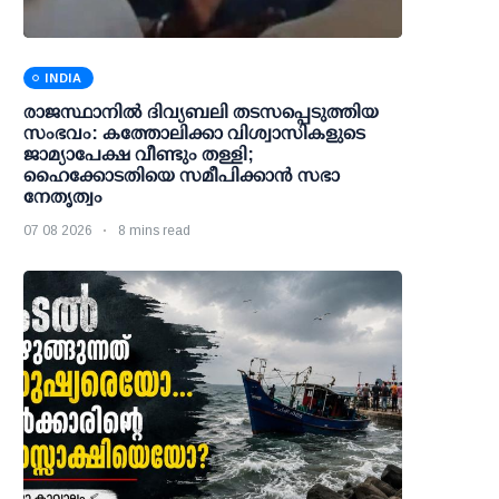
INDIA
രാജസ്ഥാനിൽ ദിവ്യബലി തടസപ്പെടുത്തിയ
സംഭവം: കത്തോലിക്കാ വിശ്വാസികളുടെ
ജാമ്യാപേക്ഷ വീണ്ടും തള്ളി;
ഹൈക്കോടതിയെ സമീപിക്കാൻ സഭാ
നേതൃത്വം
07 08 2026
8 mins read