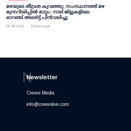
മഴയുടെ തീവ്രത കുറഞ്ഞു; സംസ്ഥാനത്ത് മഴ
മുന്നറിയിപ്പിൽ മാറ്റം; നാല് ജില്ലകളിലെ
ഓറഞ്ച് അലർട്ട് പിൻവലിച്ചു
05 08 2026
8 mins read
N
Newsletter
Cnews Media
info@cnewslive.com