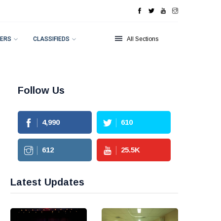
ERS
CLASSIFIEDS
All Sections
Follow Us
4,990
610
612
25.5
K
Latest Updates