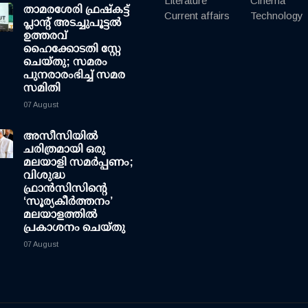
Literature
Cinema
താമരശേരി ഫ്രഷ്കട്ട്
Current affairs
Technology
പ്ലാന്റ് അടച്ചുപൂട്ടൽ
ഉത്തരവ്
ഹൈക്കോടതി സ്റ്റേ
ചെയ്തു; സമരം
പുനരാരംഭിച്ച് സമര
സമിതി
07 August
അസീസിയിൽ
ചരിത്രമായി ഒരു
മലയാളി സമർപ്പണം;
വിശുദ്ധ
ഫ്രാൻസിസിന്റെ
‘സൂര്യകീർത്തനം’
മലയാളത്തിൽ
പ്രകാശനം ചെയ്തു
07 August