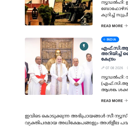
ന്യൂഡല്‍ഹി: ഇ
ബോഫോഴ്സ് 
കുറിച്ച് സുപ
READ MORE
INDIA
എഫ്.സി.ആര്‍
അറിയിച്ച് 
കേന്ദ്രം
07 08 2026
ന്യൂഡല്‍ഹി
(എഫ്.സി.ആര്
ആശങ്ക ശക്തമാ
READ MORE
ഇവിടെ കൊടുക്കുന്ന അഭിപ്രായങ്ങള്‍ സീ ന്യ
വ്യക്തിപരമായ അധിക്ഷേപങ്ങളും അശ്‌ളീല പദ