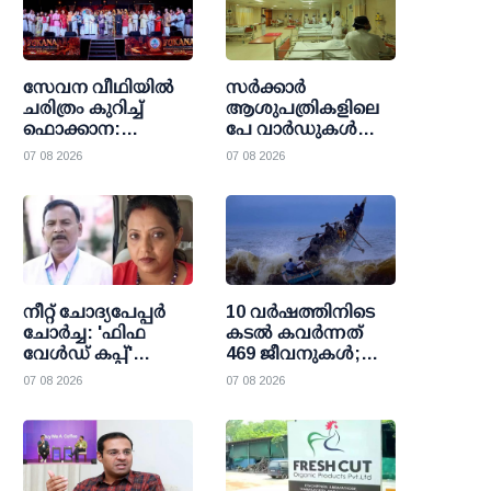
സേവന വീഥിയില്‍
സര്‍ക്കാര്‍
ചരിത്രം കുറിച്ച്
ആശുപത്രികളിലെ
ഫൊക്കാന:
പേ വാര്‍ഡുകള്‍
കല്‍ഹാരിയില്‍
ഇനി എല്ലാവര്‍ക്കും;
07 08 2026
07 08 2026
പ്രത്യാശയുടെ
വരുമാന പരിധി
പുതിയ പ്രഭാതം
ഒഴിവാക്കി
ഉത്തരവായി
നീറ്റ് ചോദ്യപേപ്പര്‍
10 വര്‍ഷത്തിനിടെ
ചോര്‍ച്ച: 'ഫിഫ
കടല്‍ കവര്‍ന്നത്
വേള്‍ഡ് കപ്പ്'
469 ജീവനുകള്‍;
വാട്സാപ്പ് ഗ്രൂപ്പ്
47000 ത്തിലധികം
07 08 2026
07 08 2026
കേന്ദ്രീകരിച്ച്
പേര്‍ക്ക്
ഞെട്ടിക്കുന്ന
രക്ഷാകരമേകി
വിവരങ്ങള്‍
മറൈന്‍ ഫിഷറീസ്
പുറത്തുവിട്ട്
സി.ബി.ഐ