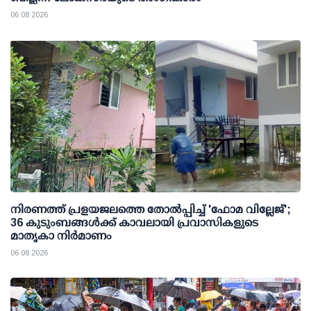
06 08 2026
നിരണത്ത് പ്രളയജലത്തെ തോല്‍പ്പിച്ച് 'ഫോമ വില്ലേജ്';
36 കുടുംബങ്ങള്‍ക്ക് കാവലായി പ്രവാസികളുടെ
മാതൃകാ നിര്‍മാണം
06 08 2026