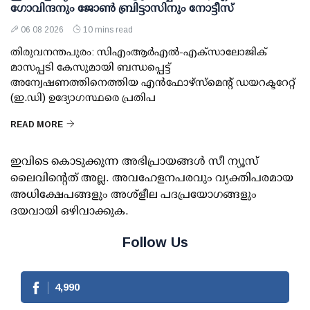
ഗോവിന്ദനും ജോണ്‍ ബ്രിട്ടാസിനും നോട്ടീസ്
06 08 2026
10 mins read
തിരുവനന്തപുരം: സിഎംആര്‍എല്‍-എക്‌സാലോജിക്
മാസപ്പടി കേസുമായി ബന്ധപ്പെട്ട്
അന്വേഷണത്തിനെത്തിയ എന്‍ഫോഴ്സ്മെന്റ് ഡയറക്ടറേറ്റ്
(ഇ.ഡി) ഉദ്യോഗസ്ഥരെ പ്രതിപ
READ MORE
ഇവിടെ കൊടുക്കുന്ന അഭിപ്രായങ്ങള്‍ സീ ന്യൂസ്
ലൈവിന്റെത് അല്ല. അവഹേളനപരവും വ്യക്തിപരമായ
അധിക്ഷേപങ്ങളും അശ്‌ളീല പദപ്രയോഗങ്ങളും
ദയവായി ഒഴിവാക്കുക.
Follow Us
4,990