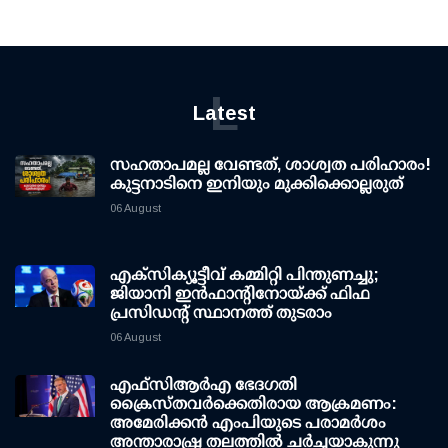
L
Latest
സഹതാപമല്ല വേണ്ടത്, ശാശ്വത പരിഹാരം!
കുട്ടനാടിനെ ഇനിയും മുക്കിക്കൊല്ലരുത്
06 August
എക്സിക്യൂട്ടീവ് കമ്മിറ്റി പിന്തുണച്ചു;
ജിയാനി ഇന്‍ഫാന്റിനോയ്ക്ക് ഫിഫ
പ്രസിഡന്റ് സ്ഥാനത്ത് തുടരാം
06 August
എഫ്‌സി‌ആര്‍‌എ ഭേദഗതി
ക്രൈസ്തവർക്കെതിരായ ആക്രമണം:
അമേരിക്കൻ എംപിയുടെ പരാമർശം
അന്താരാഷ്ട്ര തലത്തിൽ ചർച്ചയാകുന്നു