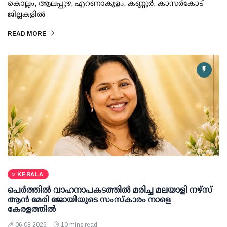
കൊല്ലം, ആലപ്പുഴ, എറണാകുളം, കണ്ണൂര്‍, കാസര്‍കോട്
ജില്ലകളില്‍
READ MORE
KERALA
പെർത്തിൽ വാഹനാപകടത്തിൽ മരിച്ച മലയാളി നഴ്സ്
ആൻ മേരി ജോയിയുടെ സംസ്കാരം നാളെ
കേരളത്തിൽ
06 08 2026
10 mins read