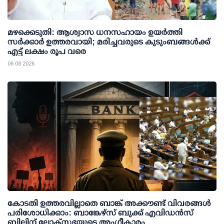
മഴക്കെടുതി: ആശ്വാസ ധനസഹായം ഉയര്‍ത്തി
സര്‍ക്കാര്‍ ഉത്തരവായി; മരിച്ചവരുടെ കുടുംബങ്ങള്‍ക്ക്
എട്ട് ലക്ഷം രൂപ വരെ
06 08 2026
കോടതി ഉത്തരവില്ലാതെ ബാങ്ക് അക്കൗണ്ട് വിവരങ്ങള്‍
പരിശോധിക്കാം: ബാങ്കേഴ്സ് ബുക്ക് എവിഡന്‍സ്
ബില്ലിന് ലോക്സഭയുടെ അംഗീകാരം