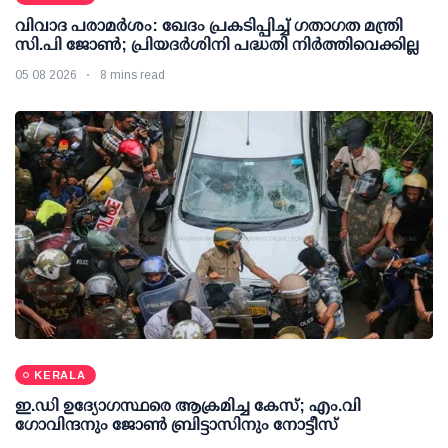
വിവാദ പരാമര്‍ശം: ഖേദം പ്രകടിപ്പിച്ച് ഗതാഗത മന്ത്രി
സി.പി ജോണ്‍; പ്രിയദര്‍ശിനി പദ്ധതി നിര്‍ത്തിവെക്കില്ല
05 08 2026
8 mins read
KERALA
ഇ.ഡി ഉദ്യോഗസ്ഥരെ ആക്രമിച്ച കേസ്; എം.വി
ഗോവിന്ദനും ജോണ്‍ ബ്രിട്ടാസിനും നോട്ടീസ്