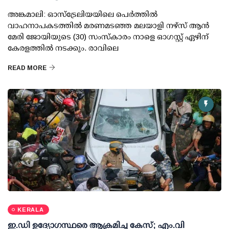
അങ്കമാലി: ഓസ്‌ട്രേലിയയിലെ പെർത്തിൽ
വാഹനാപകടത്തിൽ മരണമടഞ്ഞ മലയാളി നഴ്സ് ആൻ
മേരി ജോയിയുടെ (30) സംസ്കാരം നാളെ ഓഗസ്റ്റ് ഏഴിന്
കേരളത്തിൽ നടക്കും. രാവിലെ
READ MORE
KERALA
ഇ.ഡി ഉദ്യോഗസ്ഥരെ ആക്രമിച്ച കേസ്; എം.വി