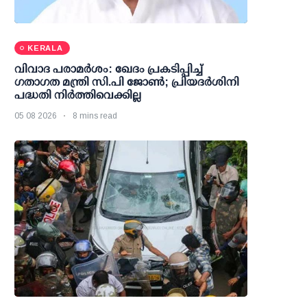
KERALA
വിവാദ പരാമര്‍ശം: ഖേദം പ്രകടിപ്പിച്ച്
ഗതാഗത മന്ത്രി സി.പി ജോണ്‍; പ്രിയദര്‍ശിനി
പദ്ധതി നിര്‍ത്തിവെക്കില്ല
05 08 2026
8 mins read