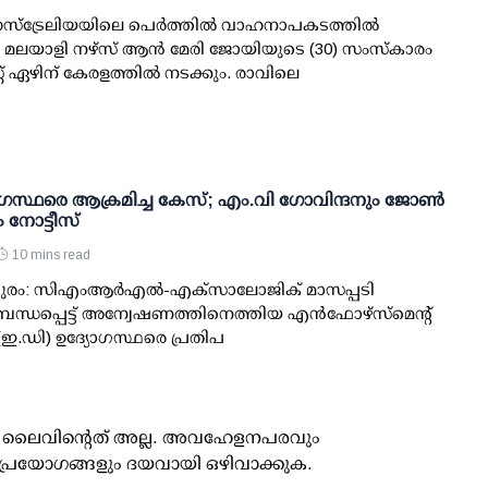
ഓസ്‌ട്രേലിയയിലെ പെർത്തിൽ വാഹനാപകടത്തിൽ
മലയാളി നഴ്സ് ആൻ മേരി ജോയിയുടെ (30) സംസ്കാരം
റ് ഏഴിന് കേരളത്തിൽ നടക്കും. രാവിലെ
ാഗസ്ഥരെ ആക്രമിച്ച കേസ്; എം.വി ഗോവിന്ദനും ജോണ്‍
ം നോട്ടീസ്
10 mins read
ുരം: സിഎംആര്‍എല്‍-എക്‌സാലോജിക് മാസപ്പടി
ന്ധപ്പെട്ട് അന്വേഷണത്തിനെത്തിയ എന്‍ഫോഴ്സ്മെന്റ്
 (ഇ.ഡി) ഉദ്യോഗസ്ഥരെ പ്രതിപ
ൂസ് ലൈവിന്റെത് അല്ല. അവഹേളനപരവും
പ്രയോഗങ്ങളും ദയവായി ഒഴിവാക്കുക.