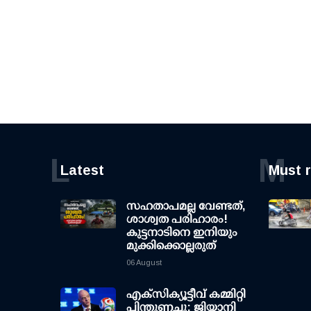
L
M
Latest
Must 
സഹതാപമല്ല വേണ്ടത്,
ശാശ്വത പരിഹാരം!
കുട്ടനാടിനെ ഇനിയും
മുക്കിക്കൊല്ലരുത്
06 August
എക്സിക്യൂട്ടീവ് കമ്മിറ്റി
പിന്തുണച്ചു; ജിയാനി