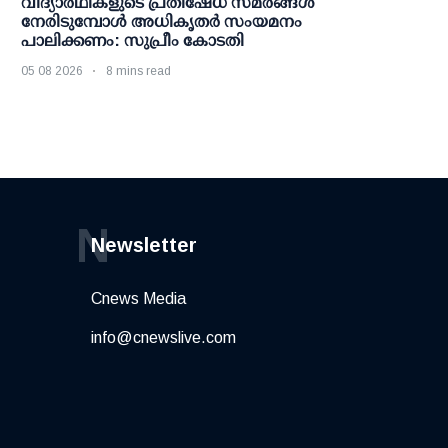
വിദ്യാര്‍ഥികളുടെ പ്രതിഷേധ സമരങ്ങള്‍
നേരിടുമ്പോള്‍ അധികൃതര്‍ സംയമനം
പാലിക്കണം: സുപ്രീം കോടതി
05 08 2026
8 mins read
N
Newsletter
Cnews Media
info@cnewslive.com