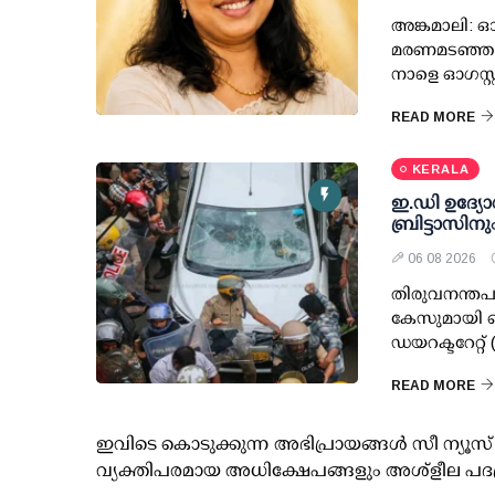
അങ്കമാലി: 
മരണമടഞ്ഞ 
നാളെ ഓഗസ്റ്
READ MORE
KERALA
ഇ.ഡി ഉദ്യേ
ബ്രിട്ടാസിനു
06 08 2026
തിരുവനന്തപ
കേസുമായി ബ
ഡയറക്ടറേറ്റ്
READ MORE
ഇവിടെ കൊടുക്കുന്ന അഭിപ്രായങ്ങള്‍ സീ ന്യ
വ്യക്തിപരമായ അധിക്ഷേപങ്ങളും അശ്‌ളീല പദ