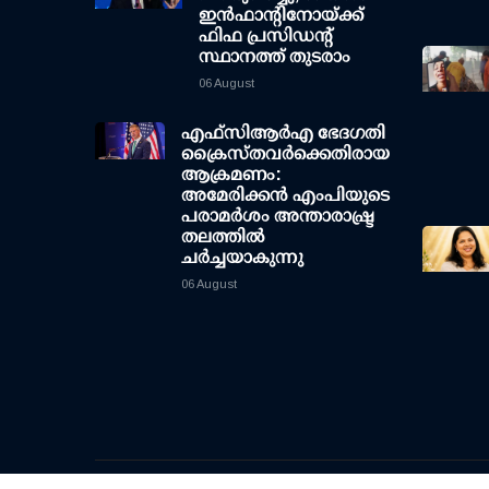
ഇന്‍ഫാന്റിനോയ്ക്ക്
ഫിഫ പ്രസിഡന്റ്
സ്ഥാനത്ത് തുടരാം
06 August
എഫ്‌സി‌ആര്‍‌എ ഭേദഗതി
ക്രൈസ്തവർക്കെതിരായ
ആക്രമണം:
അമേരിക്കൻ എംപിയുടെ
പരാമർശം അന്താരാഷ്ട്ര
തലത്തിൽ
ചർച്ചയാകുന്നു
06 August