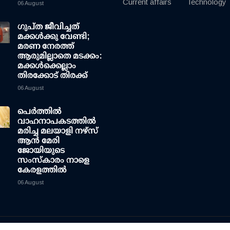
Current affairs
Technology
06 August
ഗുപ്ത ജീവിച്ചത്
മക്കള്‍ക്കു വേണ്ടി;
മരണ നേരത്ത്
ആരുമില്ലാതെ മടക്കം:
മക്കള്‍ക്കെല്ലാം
തിരക്കോട് തിരക്ക്
06 August
പെർത്തിൽ
വാഹനാപകടത്തിൽ
മരിച്ച മലയാളി നഴ്സ്
ആൻ മേരി
ജോയിയുടെ
സംസ്കാരം നാളെ
കേരളത്തിൽ
06 August