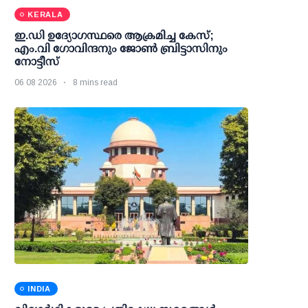
KERALA
ഇ.ഡി ഉദ്യോഗസ്ഥരെ ആക്രമിച്ച കേസ്;
എം.വി ഗോവിന്ദനും ജോണ്‍ ബ്രിട്ടാസിനും
നോട്ടീസ്
06 08 2026
8 mins read
INDIA