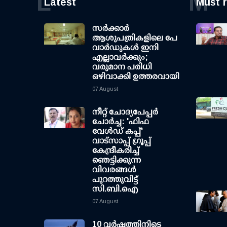
L
M
Latest
Must 
സര്‍ക്കാര്‍
ആശുപത്രികളിലെ പേ
വാര്‍ഡുകള്‍ ഇനി
എല്ലാവര്‍ക്കും;
വരുമാന പരിധി
ഒഴിവാക്കി ഉത്തരവായി
07 August
നീറ്റ് ചോദ്യപേപ്പര്‍
ചോര്‍ച്ച: 'ഫിഫ
വേള്‍ഡ് കപ്പ്'
വാട്സാപ്പ് ഗ്രൂപ്പ്
കേന്ദ്രീകരിച്ച്
ഞെട്ടിക്കുന്ന
വിവരങ്ങള്‍
പുറത്തുവിട്ട്
സി.ബി.ഐ
07 August
10 വര്‍ഷത്തിനിടെ