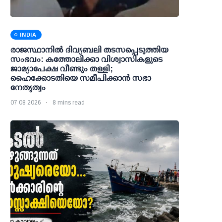
INDIA
രാജസ്ഥാനിൽ ദിവ്യബലി തടസപ്പെടുത്തിയ
സംഭവം: കത്തോലിക്കാ വിശ്വാസികളുടെ
ജാമ്യാപേക്ഷ വീണ്ടും തള്ളി;
ഹൈക്കോടതിയെ സമീപിക്കാൻ സഭാ
നേതൃത്വം
07 08 2026
8 mins read