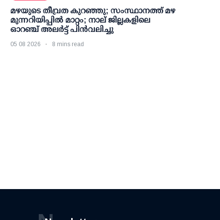
മഴയുടെ തീവ്രത കുറഞ്ഞു; സംസ്ഥാനത്ത് മഴ
മുന്നറിയിപ്പിൽ മാറ്റം; നാല് ജില്ലകളിലെ
ഓറഞ്ച് അലർട്ട് പിൻവലിച്ചു
05 08 2026
8 mins read