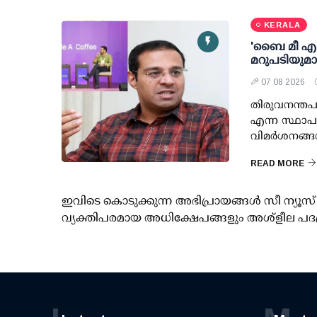
KERALA
'ബൈ മീ എ കോ
മറുപടിയുമ
07 08 2026
തിരുവനന്തപു
എന്ന സ്ഥാപ
വിമര്‍ശനങ്ങ
READ MORE
ഇവിടെ കൊടുക്കുന്ന അഭിപ്രായങ്ങള്‍ സീ ന്യ
വ്യക്തിപരമായ അധിക്ഷേപങ്ങളും അശ്‌ളീല പദ