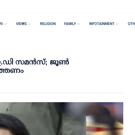
RI
VIEWS
RELIGION
FAMILY
INFOTAINMENT
OTH
.ഡി സമന്‍സ്; ജൂണ്‍
െത്തണം