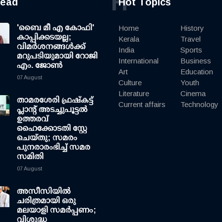
H
read
Hot Topics
'ബൈ മീ എ കോഫി'
Home
History
കാപ്പിക്കടയല്ല;
Kerala
Travel
വിമര്‍ശനങ്ങള്‍ക്ക്
India
Sports
മറുപടിയുമായി റോജി
International
Business
എം. ജോണ്‍
Art
Education
07 August
Culture
Youth
Literature
Cinema
താമരശേരി ഫ്രഷ്കട്ട്
Current affairs
Technology
പ്ലാന്റ് അടച്ചുപൂട്ടൽ
ഉത്തരവ്
ഹൈക്കോടതി സ്റ്റേ
ചെയ്തു; സമരം
പുനരാരംഭിച്ച് സമര
സമിതി
07 August
അസീസിയിൽ
ചരിത്രമായി ഒരു
മലയാളി സമർപ്പണം;
വിശുദ്ധ