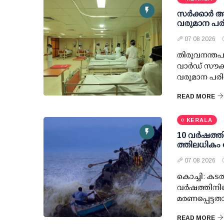
സര്‍ക്കാര്‍
വരുമാന പരി
07 08 2026
തിരുവനന്തപു
വാര്‍ഡ് സൗക
വരുമാന പരിധ
READ MORE
KERALA
10 വര്‍ഷത്ത
ത്തിലധികം 
07 08 2026
കൊച്ചി: കടല
വര്‍ഷത്തിനി
മരണപ്പെട്ടത
READ MORE