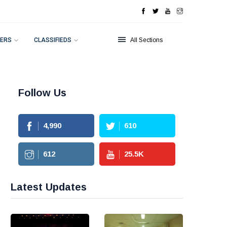
ERS
CLASSIFIEDS
All Sections
Follow Us
4,990
610
612
25.5
K
Latest Updates