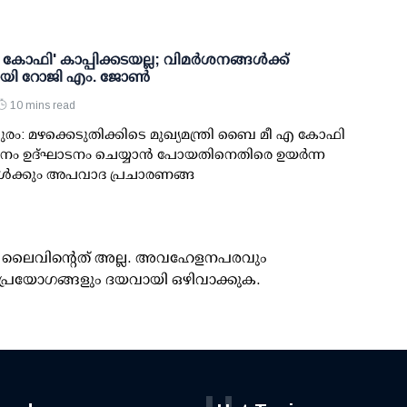
ഫി' കാപ്പിക്കടയല്ല; വിമര്‍ശനങ്ങള്‍ക്ക്
ായി റോജി എം. ജോണ്‍
10 mins read
രം: മഴക്കെടുതിക്കിടെ മുഖ്യമന്ത്രി ബൈ മീ എ കോഫി
നം ഉദ്ഘാടനം ചെയ്യാന്‍ പോയതിനെതിരെ ഉയര്‍ന്ന
ള്‍ക്കും അപവാദ പ്രചാരണങ്ങ
ൂസ് ലൈവിന്റെത് അല്ല. അവഹേളനപരവും
പ്രയോഗങ്ങളും ദയവായി ഒഴിവാക്കുക.