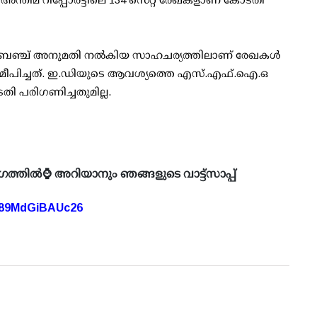
ഞ്ച് അനുമതി നല്‍കിയ സാഹചര്യത്തിലാണ് രേഖകള്‍
സമീപിച്ചത്. ഇ.ഡിയുടെ ആവശ്യത്തെ എസ്.എഫ്.ഐ.ഒ
ോടതി പരിഗണിച്ചതുമില്ല.
ഗത്തിൽ⌚ അറിയാനും ഞങ്ങളുടെ വാട്ട്സാപ്പ്
A89MdGiBAUc26