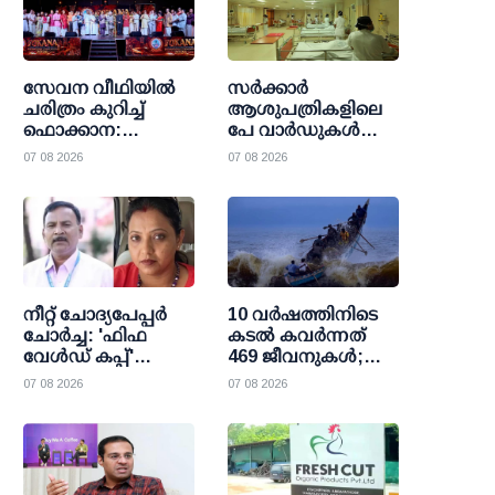
സേവന വീഥിയില്‍
സര്‍ക്കാര്‍
ചരിത്രം കുറിച്ച്
ആശുപത്രികളിലെ
ഫൊക്കാന:
പേ വാര്‍ഡുകള്‍
കല്‍ഹാരിയില്‍
ഇനി എല്ലാവര്‍ക്കും;
07 08 2026
07 08 2026
പ്രത്യാശയുടെ
വരുമാന പരിധി
പുതിയ പ്രഭാതം
ഒഴിവാക്കി
ഉത്തരവായി
നീറ്റ് ചോദ്യപേപ്പര്‍
10 വര്‍ഷത്തിനിടെ
ചോര്‍ച്ച: 'ഫിഫ
കടല്‍ കവര്‍ന്നത്
വേള്‍ഡ് കപ്പ്'
469 ജീവനുകള്‍;
വാട്സാപ്പ് ഗ്രൂപ്പ്
47000 ത്തിലധികം
07 08 2026
07 08 2026
കേന്ദ്രീകരിച്ച്
പേര്‍ക്ക്
ഞെട്ടിക്കുന്ന
രക്ഷാകരമേകി
വിവരങ്ങള്‍
മറൈന്‍ ഫിഷറീസ്
പുറത്തുവിട്ട്
സി.ബി.ഐ