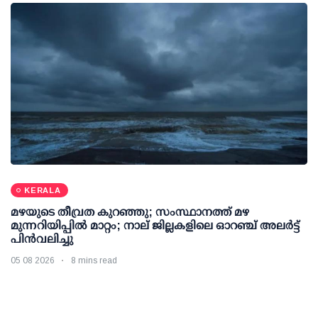
KERALA
മഴയുടെ തീവ്രത കുറഞ്ഞു; സംസ്ഥാനത്ത് മഴ
മുന്നറിയിപ്പിൽ മാറ്റം; നാല് ജില്ലകളിലെ ഓറഞ്ച് അലർട്ട്
പിൻവലിച്ചു
05 08 2026
8 mins read