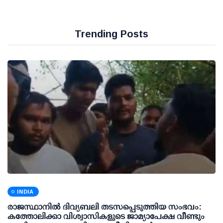
Trending Posts
INDIA
രാജസ്ഥാനിൽ ദിവ്യബലി തടസപ്പെടുത്തിയ സംഭവം:
കത്തോലിക്കാ വിശ്വാസികളുടെ ജാമ്യാപേക്ഷ വീണ്ടും