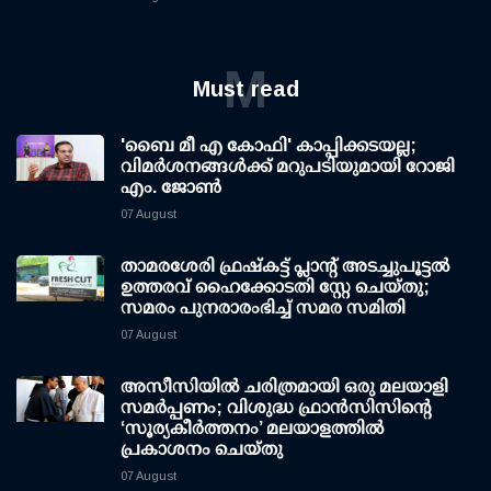
M
Must read
'ബൈ മീ എ കോഫി' കാപ്പിക്കടയല്ല;
വിമര്‍ശനങ്ങള്‍ക്ക് മറുപടിയുമായി റോജി
എം. ജോണ്‍
07 August
താമരശേരി ഫ്രഷ്കട്ട് പ്ലാന്റ് അടച്ചുപൂട്ടൽ
ഉത്തരവ് ഹൈക്കോടതി സ്റ്റേ ചെയ്തു;
സമരം പുനരാരംഭിച്ച് സമര സമിതി
07 August
അസീസിയിൽ ചരിത്രമായി ഒരു മലയാളി
സമർപ്പണം; വിശുദ്ധ ഫ്രാൻസിസിന്റെ
‘സൂര്യകീർത്തനം’ മലയാളത്തിൽ
പ്രകാശനം ചെയ്തു
07 August