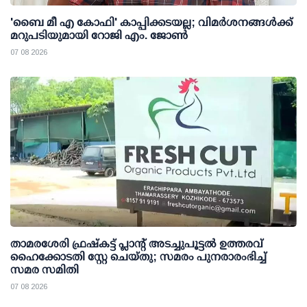
'ബൈ മീ എ കോഫി' കാപ്പിക്കടയല്ല; വിമര്‍ശനങ്ങള്‍ക്ക്
മറുപടിയുമായി റോജി എം. ജോണ്‍
07 08 2026
താമരശേരി ഫ്രഷ്കട്ട് പ്ലാന്റ് അടച്ചുപൂട്ടൽ ഉത്തരവ്
ഹൈക്കോടതി സ്റ്റേ ചെയ്തു; സമരം പുനരാരംഭിച്ച്
സമര സമിതി
07 08 2026