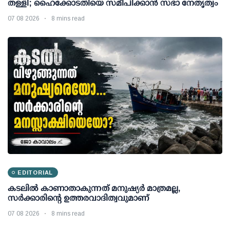
തള്ളി; ഹൈക്കോടതിയെ സമീപിക്കാൻ സഭാ നേതൃത്വം
07 08 2026
8 mins read
EDITORIAL
കടലിൽ കാണാതാകുന്നത് മനുഷ്യർ മാത്രമല്ല,
സർക്കാരിന്റെ ഉത്തരവാദിത്വവുമാണ്
07 08 2026
8 mins read