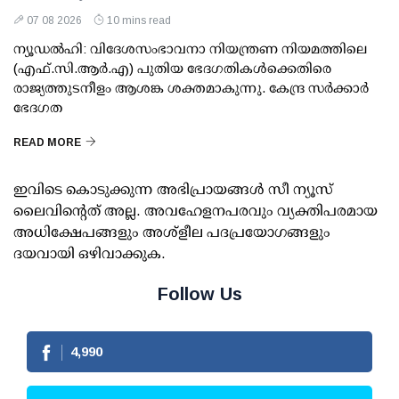
07 08 2026
10 mins read
ന്യൂഡല്‍ഹി: വിദേശസംഭാവനാ നിയന്ത്രണ നിയമത്തിലെ
(എഫ്.സി.ആര്‍.എ) പുതിയ ഭേദഗതികള്‍ക്കെതിരെ
രാജ്യത്തുടനീളം ആശങ്ക ശക്തമാകുന്നു. കേന്ദ്ര സര്‍ക്കാര്‍
ഭേദഗത
READ MORE
ഇവിടെ കൊടുക്കുന്ന അഭിപ്രായങ്ങള്‍ സീ ന്യൂസ്
ലൈവിന്റെത് അല്ല. അവഹേളനപരവും വ്യക്തിപരമായ
അധിക്ഷേപങ്ങളും അശ്‌ളീല പദപ്രയോഗങ്ങളും
ദയവായി ഒഴിവാക്കുക.
Follow Us
4,990