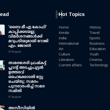
H
read
Hot Topics
'ബൈ മീ എ കോഫി'
Home
History
കാപ്പിക്കടയല്ല;
Kerala
Travel
വിമര്‍ശനങ്ങള്‍ക്ക്
India
Sports
മറുപടിയുമായി റോജി
International
Business
എം. ജോണ്‍
Art
Education
07 August
Culture
Youth
Literature
Cinema
താമരശേരി ഫ്രഷ്കട്ട്
Current affairs
Technology
പ്ലാന്റ് അടച്ചുപൂട്ടൽ
ഉത്തരവ്
ഹൈക്കോടതി സ്റ്റേ
ചെയ്തു; സമരം
പുനരാരംഭിച്ച് സമര
സമിതി
07 August
അസീസിയിൽ