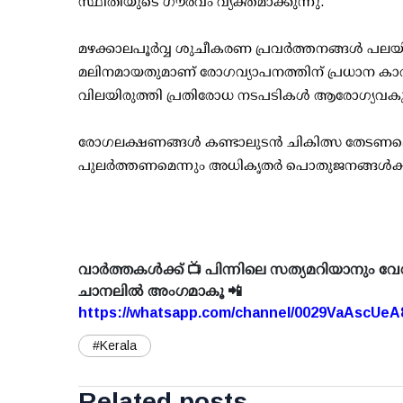
സ്ഥിതിയുടെ ഗൗരവം വ്യക്തമാക്കുന്നു.
മഴക്കാലപൂര്‍വ്വ ശുചീകരണ പ്രവര്‍ത്തനങ്ങള്‍ പല
മലിനമായതുമാണ് രോഗവ്യാപനത്തിന് പ്രധാന കാരണ
വിലയിരുത്തി പ്രതിരോധ നടപടികള്‍ ആരോഗ്യവകുപ്പ് 
രോഗലക്ഷണങ്ങള്‍ കണ്ടാലുടന്‍ ചികിത്സ തേടണമെന്ന
പുലര്‍ത്തണമെന്നും അധികൃതര്‍ പൊതുജനങ്ങള്‍ക്ക്
വാർത്തകൾക്ക് 📺 പിന്നിലെ സത്യമറിയാനും വേ
ചാനലിൽ അംഗമാകൂ 📲
https://whatsapp.com/channel/0029VaAscUe
#Kerala
Related posts