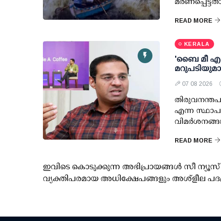
മരണപ്പെട്ടത
READ MORE
KERALA
'ബൈ മീ എ കോ
മറുപടിയുമ
07 08 2026
തിരുവനന്തപു
എന്ന സ്ഥാപ
വിമര്‍ശനങ്ങ
READ MORE
ഇവിടെ കൊടുക്കുന്ന അഭിപ്രായങ്ങള്‍ സീ ന്യ
വ്യക്തിപരമായ അധിക്ഷേപങ്ങളും അശ്‌ളീല പദ