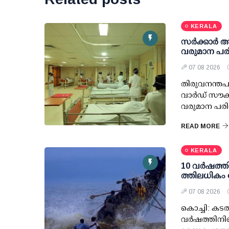
KERALA
സര്‍ക്കാര്‍
വരുമാന പരി
07 08 2026
തിരുവനന്തപു
വാര്‍ഡ് സൗക
വരുമാന പരിധ
READ MORE
KERALA
10 വര്‍ഷത്ത
ത്തിലധികം 
07 08 2026
കൊച്ചി: കടല
വര്‍ഷത്തിനി