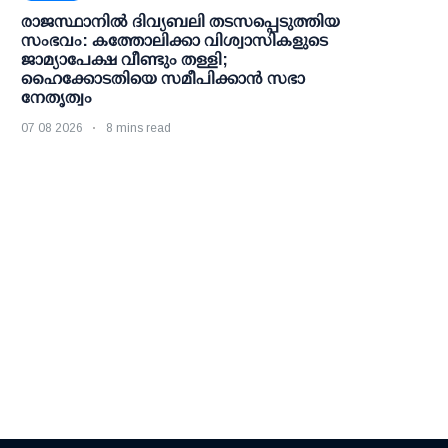
രാജസ്ഥാനിൽ ദിവ്യബലി തടസപ്പെടുത്തിയ
സംഭവം: കത്തോലിക്കാ വിശ്വാസികളുടെ
ജാമ്യാപേക്ഷ വീണ്ടും തള്ളി;
ഹൈക്കോടതിയെ സമീപിക്കാൻ സഭാ
നേതൃത്വം
07 08 2026
8 mins read