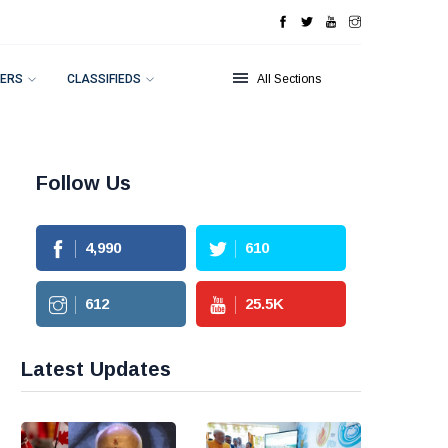
ERS
CLASSIFIEDS
All Sections
Follow Us
4,990
610
612
25.5
K
Latest Updates