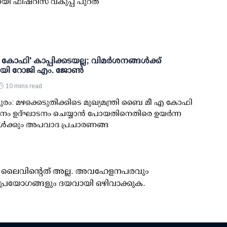
ായി ഫിഷറീസ് വകുപ്പ് പുറത
ഫി' കാപ്പിക്കടയല്ല; വിമര്‍ശനങ്ങള്‍ക്ക്
ായി റോജി എം. ജോണ്‍
10 mins read
രം: മഴക്കെടുതിക്കിടെ മുഖ്യമന്ത്രി ബൈ മീ എ കോഫി
നം ഉദ്ഘാടനം ചെയ്യാന്‍ പോയതിനെതിരെ ഉയര്‍ന്ന
ള്‍ക്കും അപവാദ പ്രചാരണങ്ങ
ൂസ് ലൈവിന്റെത് അല്ല. അവഹേളനപരവും
പ്രയോഗങ്ങളും ദയവായി ഒഴിവാക്കുക.