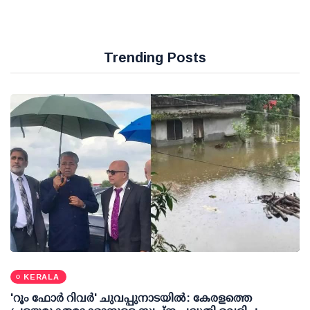
Trending Posts
KERALA
'റൂം ഫോര്‍ റിവര്‍' ചുവപ്പുനാടയില്‍: കേരളത്തെ