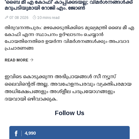
'ബൈ മീ എ കോഫി' കാപ്പിക്കടയല്ല; വിമര്‍ശനങ്ങള്‍ക്ക്
മറുപടിയുമായി റോജി എം. ജോണ്‍
07 08 2026
10 mins read
തിരുവനന്തപുരം: മഴക്കെടുതിക്കിടെ മുഖ്യമന്ത്രി ബൈ മീ എ
കോഫി എന്ന സ്ഥാപനം ഉദ്ഘാടനം ചെയ്യാന്‍
പോയതിനെതിരെ ഉയര്‍ന്ന വിമര്‍ശനങ്ങള്‍ക്കും അപവാദ
പ്രചാരണങ്ങ
READ MORE
ഇവിടെ കൊടുക്കുന്ന അഭിപ്രായങ്ങള്‍ സീ ന്യൂസ്
ലൈവിന്റെത് അല്ല. അവഹേളനപരവും വ്യക്തിപരമായ
അധിക്ഷേപങ്ങളും അശ്‌ളീല പദപ്രയോഗങ്ങളും
ദയവായി ഒഴിവാക്കുക.
Follow Us
4,990