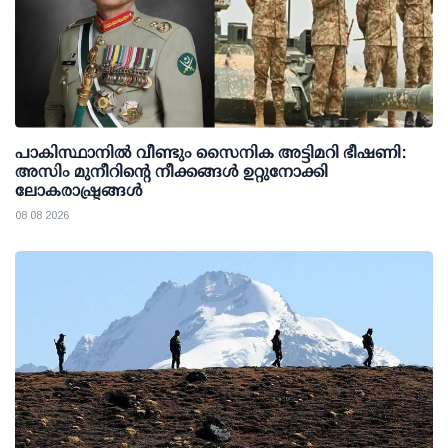
പാകിസ്ഥാനില്‍ വീണ്ടും സൈനിക അട്ടിമറി ഭീഷണി:
അസിം മുനീറിന്റെ നീക്കങ്ങള്‍ ഉറ്റുനോക്കി
ലോകരാഷ്ട്രങ്ങള്‍
08 08 2026