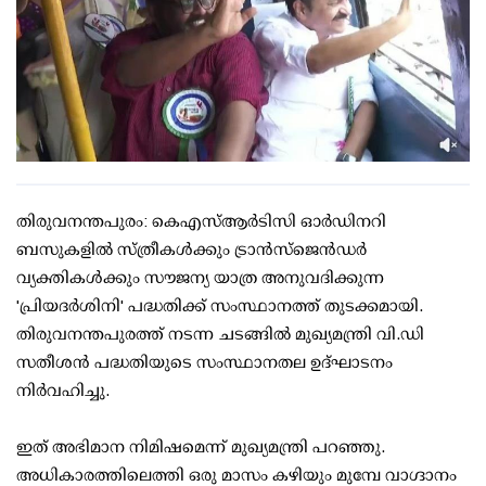
തിരുവനന്തപുരം: കെഎസ്ആർടിസി ഓർഡിനറി
ബസുകളിൽ സ്ത്രീകൾക്കും ട്രാൻസ്‌ജെൻഡർ
വ്യക്തികൾക്കും സൗജന്യ യാത്ര അനുവദിക്കുന്ന
'പ്രിയദർശിനി' പദ്ധതിക്ക് സംസ്ഥാനത്ത് തുടക്കമായി.
തിരുവനന്തപുരത്ത് നടന്ന ചടങ്ങിൽ മുഖ്യമന്ത്രി വി.ഡി
സതീശൻ പദ്ധതിയുടെ സംസ്ഥാനതല ഉദ്ഘാടനം
നിർവഹിച്ചു.
ഇത് അഭിമാന നിമിഷമെന്ന് മുഖ്യമന്ത്രി പറഞ്ഞു.
അധികാരത്തിലെത്തി ഒരു മാസം കഴിയും മുമ്പേ വാഗ്ദാനം