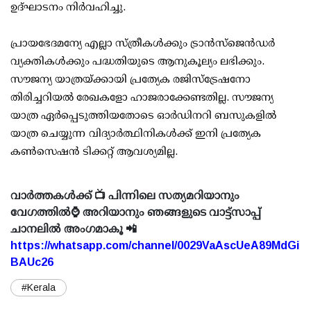
ഉദ്ഘാടനം നിർവഹിച്ചു.
പ്രായഭേദമന്യേ എല്ലാ സ്ത്രീകൾക്കും ട്രാൻസ്‌ജെൻഡർ
വ്യക്തികൾക്കും പദ്ധതിയുടെ ആനുകൂല്യം ലഭിക്കും.
സൗജന്യ യാത്രയ്ക്കായി പ്രത്യേക രജിസ്ട്രേഷനോ
തിരിച്ചറിയൽ രേഖകളോ ഹാജരാക്കേണ്ടതില്ല. സൗജന്യ
യാത്ര ഏർപ്പെടുത്തിയതോടെ ഓർഡിനറി ബസുകളിൽ
യാത്ര ചെയ്യുന്ന വിദ്യാർത്ഥിനികൾക്ക് ഇനി പ്രത്യേക
കൺസെഷൻ ടിക്കറ്റ് ആവശ്യമില്ല.
വാർത്തകൾക്ക് 📺 പിന്നിലെ സത്യമറിയാനും
വേഗത്തിൽ⌚ അറിയാനും ഞങ്ങളുടെ വാട്ട്സാപ്പ്
ചാനലിൽ അംഗമാകൂ 📲
https://whatsapp.com/channel/0029VaAscUeA89MdGi
BAUc26
#Kerala