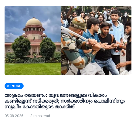
INDIA
അക്രമം തടയണം: യുവജനങ്ങളുടെ വികാരം
കണ്ടില്ലെന്ന് നടിക്കരുത്; സര്‍ക്കാരിനും പൊലീസിനും
സുപ്രീം കോടതിയുടെ താക്കീത്
05 08 2026
8 mins read