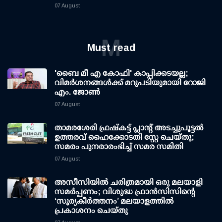
07 August
M
Must read
'ബൈ മീ എ കോഫി' കാപ്പിക്കടയല്ല;
വിമര്‍ശനങ്ങള്‍ക്ക് മറുപടിയുമായി റോജി
എം. ജോണ്‍
07 August
താമരശേരി ഫ്രഷ്കട്ട് പ്ലാന്റ് അടച്ചുപൂട്ടൽ
ഉത്തരവ് ഹൈക്കോടതി സ്റ്റേ ചെയ്തു;
സമരം പുനരാരംഭിച്ച് സമര സമിതി
07 August
അസീസിയിൽ ചരിത്രമായി ഒരു മലയാളി
സമർപ്പണം; വിശുദ്ധ ഫ്രാൻസിസിന്റെ
‘സൂര്യകീർത്തനം’ മലയാളത്തിൽ
പ്രകാശനം ചെയ്തു