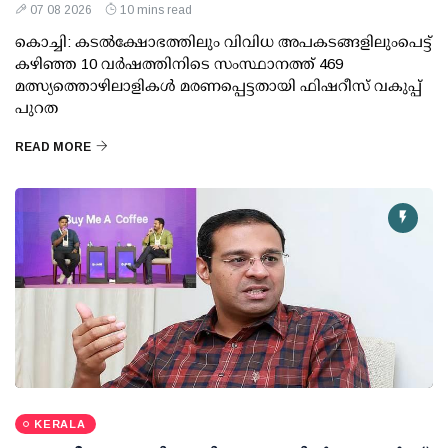
07 08 2026
10 mins read
കൊച്ചി: കടല്‍ക്ഷോഭത്തിലും വിവിധ അപകടങ്ങളിലുംപെട്ട്
കഴിഞ്ഞ 10 വര്‍ഷത്തിനിടെ സംസ്ഥാനത്ത് 469
മത്സ്യത്തൊഴിലാളികള്‍ മരണപ്പെട്ടതായി ഫിഷറീസ് വകുപ്പ്
പുറത
READ MORE
KERALA