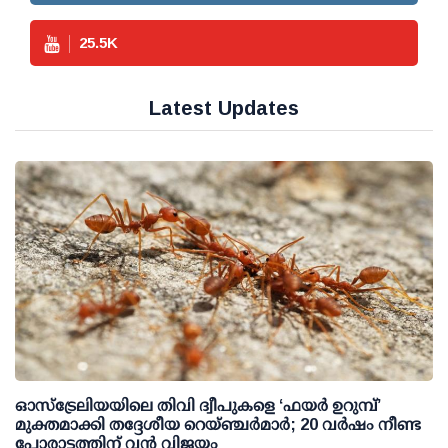
25.5
K
Latest Updates
ഓസ്‌ട്രേലിയയിലെ തിവി ദ്വീപുകളെ ‘ഫയർ ഉറുമ്പ്’
മുക്തമാക്കി തദ്ദേശീയ റെയ്ഞ്ചർമാർ; 20 വർഷം നീണ്ട
പോരാട്ടത്തിന് വൻ വിജയം