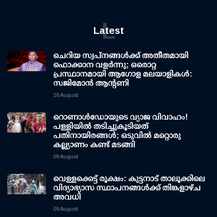
L
Latest
ചെറിയ സ്വപ്നങ്ങൾക്ക് അതീതമായി
ഫൊക്കാന വളർന്നു; ഒരൊറ്റ
പ്രസ്ഥാനമായി ആഗോള മലയാളികൾ:
സജിമോൻ ആന്റണി
10 August
റൊണാള്‍ഡോയുടെ വ്യാജ വിവാഹം!
പള്ളിയില്‍ തടിച്ചുകൂടിയത്
പതിനായിരങ്ങള്‍; ഒടുവില്‍ മറ്റൊരു
കല്ല്യാണം കണ്ട് മടങ്ങി
09 August
വെള്ളക്കെട്ട് രൂക്ഷം: കുട്ടനാട് താലൂക്കിലെ
വിദ്യാഭ്യാസ സ്ഥാപനങ്ങള്‍ക്ക് തിങ്കളാഴ്ച
അവധി
09 August