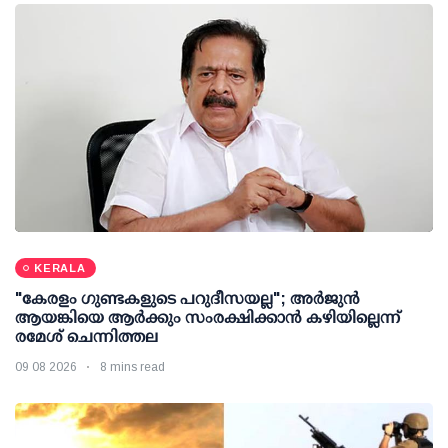
KERALA
"കേരളം ഗുണ്ടകളുടെ പറുദീസയല്ല"; അർജുൻ
ആയങ്കിയെ ആർക്കും സംരക്ഷിക്കാൻ കഴിയില്ലെന്ന്
രമേശ് ചെന്നിത്തല
09 08 2026
8 mins read