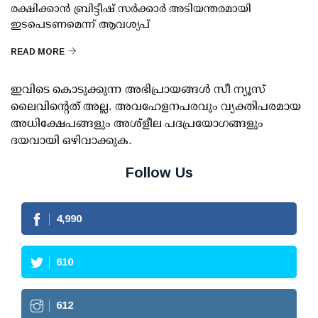
രക്ഷിക്കാൻ ബ്രിട്ടീഷ് സർക്കാർ അടിയന്തരമായി
ഇടപെടണമെന്ന് ആവശ്യപ്
READ MORE
ഇവിടെ കൊടുക്കുന്ന അഭിപ്രായങ്ങള്‍ സീ ന്യൂസ്
ലൈവിന്റെത് അല്ല. അവഹേളനപരവും വ്യക്തിപരമായ
അധിക്ഷേപങ്ങളും അശ്‌ളീല പദപ്രയോഗങ്ങളും
ദയവായി ഒഴിവാക്കുക.
Follow Us
4,990
610
612