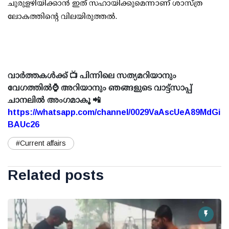
ചുരുളഴിയിക്കാന്‍ ഇത് സഹായിക്കുമെന്നാണ് ശാസ്ത്ര
ലോകത്തിന്റെ വിലയിരുത്തല്‍.
വാർത്തകൾക്ക് 📺 പിന്നിലെ സത്യമറിയാനും
വേഗത്തിൽ⌚ അറിയാനും ഞങ്ങളുടെ വാട്ട്സാപ്പ്
ചാനലിൽ അംഗമാകൂ 📲
https://whatsapp.com/channel/0029VaAscUeA89MdGi
BAUc26
#Current affairs
Related posts