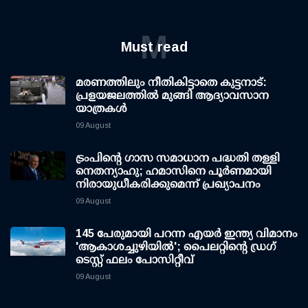
M
Must read
മരണത്തിലും നീതികിട്ടാതെ കുട്ടനാട്:
പ്രളയജലത്തില്‍ മുങ്ങി ആദ്യാവസാന
യാത്രകള്‍
09 August
ട്രംപിന്റെ ഗാസ സമാധാന പദ്ധതി തള്ളി
നെതന്യാഹു; ഹമാസിനെ പൂര്‍ണമായി
നിരായുധീകരിക്കുമെന്ന് പ്രഖ്യാപനം
09 August
145 പേരുമായി പറന്ന എയര്‍ ഇന്ത്യ വിമാനം
'ആകാശച്ചുഴിയില്‍'; പൈലറ്റിന്റെ ഡ്രഗ്
ടെസ്റ്റ് ഫലം പോസിറ്റീവ്
09 August