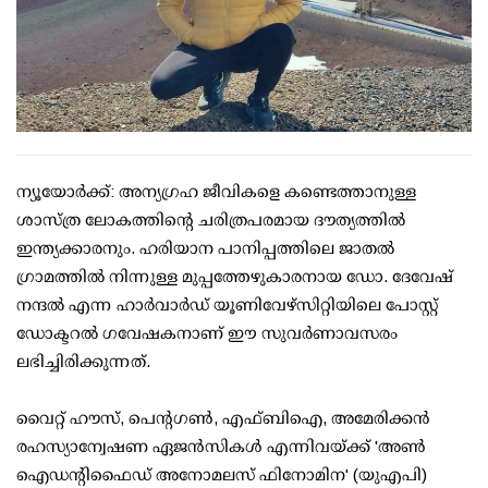
ന്യൂയോര്‍ക്ക്: അന്യഗ്രഹ ജീവികളെ കണ്ടെത്താനുള്ള
ശാസ്ത്ര ലോകത്തിന്റെ ചരിത്രപരമായ ദൗത്യത്തില്‍
ഇന്ത്യക്കാരനും. ഹരിയാന പാനിപ്പത്തിലെ ജാതല്‍
ഗ്രാമത്തില്‍ നിന്നുള്ള മുപ്പത്തേഴുകാരനായ ഡോ. ദേവേഷ്
നന്ദല്‍ എന്ന ഹാര്‍വാര്‍ഡ് യൂണിവേഴ്‌സിറ്റിയിലെ പോസ്റ്റ്
ഡോക്ടറല്‍ ഗവേഷകനാണ് ഈ സുവര്‍ണാവസരം
ലഭിച്ചിരിക്കുന്നത്.
വൈറ്റ് ഹൗസ്, പെന്റഗണ്‍, എഫ്ബിഐ, അമേരിക്കന്‍
രഹസ്യാന്വേഷണ ഏജന്‍സികള്‍ എന്നിവയ്ക്ക് 'അണ്‍
ഐഡന്റിഫൈഡ് അനോമലസ് ഫിനോമിന' (യുഎപി)