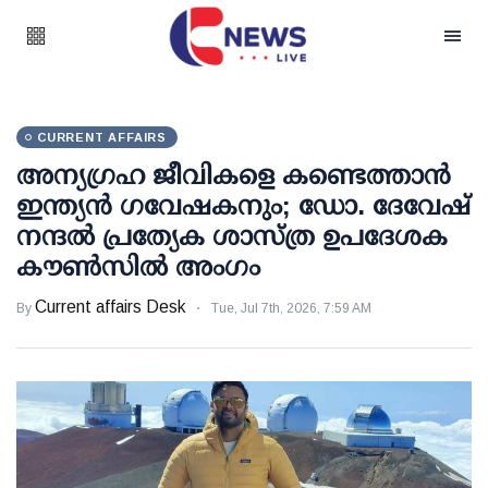
CURRENT AFFAIRS
അന്യഗ്രഹ ജീവികളെ കണ്ടെത്താന്‍
ഇന്ത്യന്‍ ഗവേഷകനും; ഡോ. ദേവേഷ്
നന്ദല്‍ പ്രത്യേക ശാസ്ത്ര ഉപദേശക
കൗണ്‍സില്‍ അംഗം
Current affairs Desk
By
Tue, Jul 7th, 2026, 7:59 AM