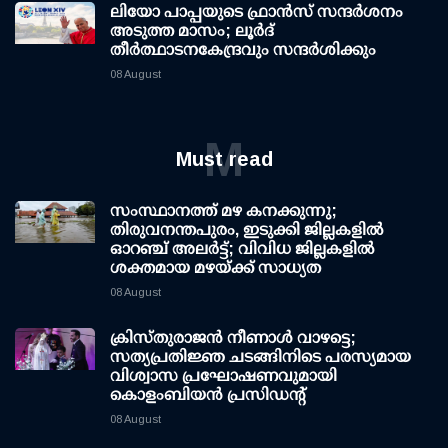
ലിയോ പാപ്പയുടെ ഫ്രാൻസ് സന്ദർശനം
അടുത്ത മാസം; ലൂർദ്
തീർത്ഥാടനകേന്ദ്രവും സന്ദർശിക്കും
08 August
M
Must read
സംസ്ഥാനത്ത് മഴ കനക്കുന്നു;
തിരുവനന്തപുരം, ഇടുക്കി ജില്ലകളിൽ
ഓറഞ്ച് അലർട്ട്; വിവിധ ജില്ലകളിൽ
ശക്തമായ മഴയ്ക്ക് സാധ്യത
08 August
ക്രിസ്തുരാജൻ നീണാൾ വാഴട്ടെ;
സത്യപ്രതിജ്ഞ ചടങ്ങിനിടെ പരസ്യമായ
വിശ്വാസ പ്രഘോഷണവുമായി
കൊളംബിയൻ പ്രസിഡന്റ്
08 August