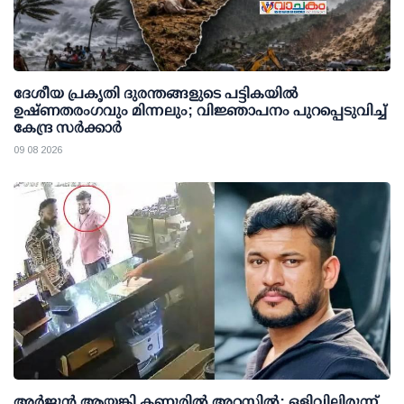
ദേശീയ പ്രകൃതി ദുരന്തങ്ങളുടെ പട്ടികയില്‍
ഉഷ്ണതരംഗവും മിന്നലും; വിജ്ഞാപനം പുറപ്പെടുവിച്ച്
കേന്ദ്ര സര്‍ക്കാര്‍
09 08 2026
അര്‍ജുന്‍ ആയങ്കി കണ്ണൂരില്‍ അറസ്റ്റില്‍; ഒളിവിലിരുന്ന്