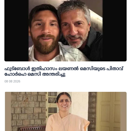
ഫുട്ബോൾ ഇതിഹാസം ലയണൽ മെസിയുടെ പിതാവ്
ഹോർഹെ മെസി അന്തരിച്ചു
08 08 2026