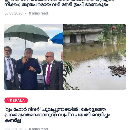
നീക്കം; തന്ത്രപരമായ വഴി തേടി ട്രംപ് ഭരണകൂടം
08 08 2026
8 mins read
KERALA
'റൂം ഫോര്‍ റിവര്‍' ചുവപ്പുനാടയില്‍: കേരളത്തെ
പ്രളയമുക്തമാക്കാനുള്ള സ്വപ്ന പദ്ധതി വെളിച്ചം
കണ്ടില്ല
08 08 2026
8 mins read