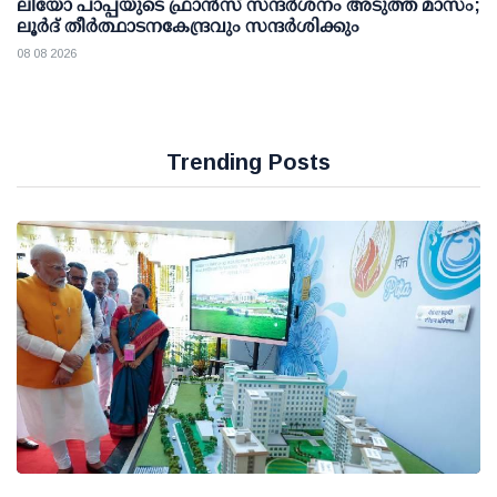
ലിയോ പാപ്പയുടെ ഫ്രാൻസ് സന്ദർശനം അടുത്ത മാസം;
ലൂർദ് തീർത്ഥാടനകേന്ദ്രവും സന്ദർശിക്കും
08 08 2026
Trending Posts