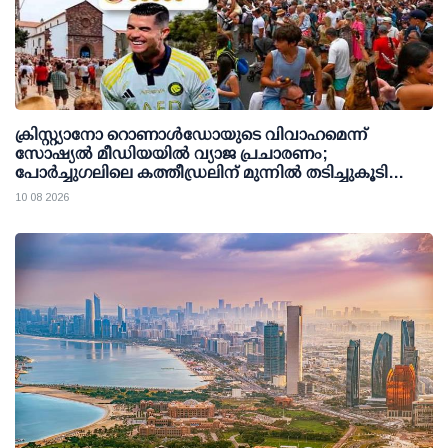
ക്രിസ്റ്റ്യാനോ റൊണാള്‍ഡോയുടെ വിവാഹമെന്ന്
സോഷ്യല്‍ മീഡിയയില്‍ വ്യാജ പ്രചാരണം;
പോര്‍ച്ചുഗലിലെ കത്തീഡ്രലിന് മുന്നില്‍ തടിച്ചുകൂടി
ജനക്കൂട്ടം
10 08 2026