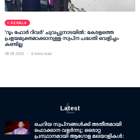
KERALA
'റൂം ഫോര്‍ റിവര്‍' ചുവപ്പുനാടയില്‍: കേരളത്തെ
പ്രളയമുക്തമാക്കാനുള്ള സ്വപ്ന പദ്ധതി വെളിച്ചം
കണ്ടില്ല
08 08 2026
8 mins read
L
Latest
ചെറിയ സ്വപ്നങ്ങൾക്ക് അതീതമായി
ഫൊക്കാന വളർന്നു; ഒരൊറ്റ
പ്രസ്ഥാനമായി ആഗോള മലയാളികൾ: