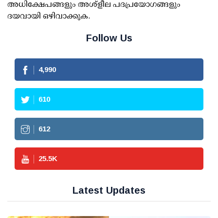
അധിക്ഷേപങ്ങളും അശ്‌ളീല പദപ്രയോഗങ്ങളും
ദയവായി ഒഴിവാക്കുക.
Follow Us
4,990
610
612
25.5
K
Latest Updates