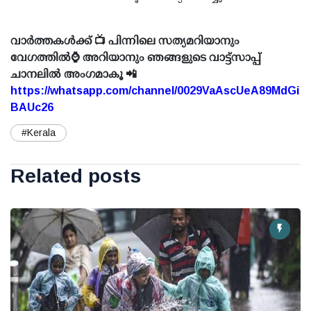
വാർത്തകൾക്ക് 📺 പിന്നിലെ സത്യമറിയാനും
വേഗത്തിൽ⌚ അറിയാനും ഞങ്ങളുടെ വാട്ട്സാപ്പ്
ചാനലിൽ അംഗമാകൂ 📲
https://whatsapp.com/channel/0029VaAscUeA89MdGi
BAUc26
#Kerala
Related posts