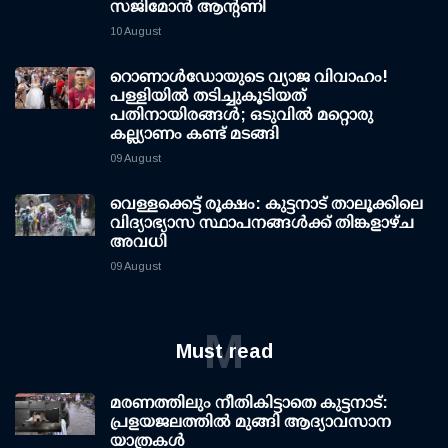
സജിമോൻ ആന്റണി
10 August
റൊണാള്‍ഡോയുടെ വ്യാജ വിവാഹം!
പള്ളിയില്‍ തടിച്ചുകൂടിയത്
പതിനായിരങ്ങള്‍; ഒടുവില്‍ മറ്റൊരു
കല്ല്യാണം കണ്ട് മടങ്ങി
09 August
വെള്ളക്കെട്ട് രൂക്ഷം: കുട്ടനാട് താലൂക്കിലെ
വിദ്യാഭ്യാസ സ്ഥാപനങ്ങള്‍ക്ക് തിങ്കളാഴ്ച
അവധി
09 August
M
Must read
മരണത്തിലും നീതികിട്ടാതെ കുട്ടനാട്:
പ്രളയജലത്തില്‍ മുങ്ങി ആദ്യാവസാന
യാത്രകള്‍