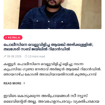
KERALA
പൊലീസിനെ വെല്ലുവിളിച്ച ആയങ്കി അഴിക്കുള്ളില്‍;
തലശേരി സബ് ജയിലില്‍ റിമാന്‍ഡില്‍
09 08 2026
10 mins read
കണ്ണൂര്‍: പൊലീസിനെ വെല്ലുവിളിച്ച് ഒളിച്ചു നടന്ന
കുപ്രസിദ്ധ ഗുണ്ടാ നേതാവ് അര്‍ജുന്‍ ആയങ്കി റിമാന്‍ഡില്‍.
ഞായറാഴ്ച കോടതി അവധിയായതിനാല്‍ കൂത്തുപറമ്പ്
READ MORE
ഇവിടെ കൊടുക്കുന്ന അഭിപ്രായങ്ങള്‍ സീ ന്യൂസ്
ലൈവിന്റെത് അല്ല. അവഹേളനപരവും വ്യക്തിപരമായ