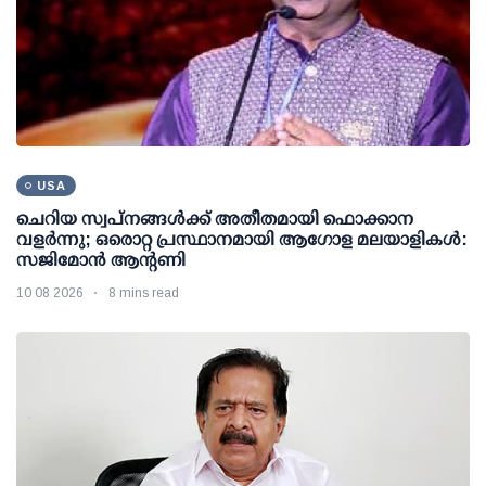
USA
ചെറിയ സ്വപ്നങ്ങൾക്ക് അതീതമായി ഫൊക്കാന
വളർന്നു; ഒരൊറ്റ പ്രസ്ഥാനമായി ആഗോള മലയാളികൾ:
സജിമോൻ ആന്റണി
10 08 2026
8 mins read