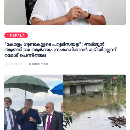
KERALA
"കേരളം ഗുണ്ടകളുടെ പറുദീസയല്ല"; അർജുൻ
ആയങ്കിയെ ആർക്കും സംരക്ഷിക്കാൻ കഴിയില്ലെന്ന്
രമേശ് ചെന്നിത്തല
09 08 2026
8 mins read