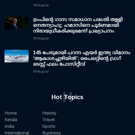
09 August
ട്രംപിന്റെ ഗാസ സമാധാന പദ്ധതി തള്ളി
നെതന്യാഹു; ഹമാസിനെ പൂര്‍ണമായി
നിരായുധീകരിക്കുമെന്ന് പ്രഖ്യാപനം
09 August
145 പേരുമായി പറന്ന എയര്‍ ഇന്ത്യ വിമാനം
'ആകാശച്ചുഴിയില്‍'; പൈലറ്റിന്റെ ഡ്രഗ്
ടെസ്റ്റ് ഫലം പോസിറ്റീവ്
09 August
H
Hot Topics
Home
History
Kerala
Travel
India
Sports
International
Business