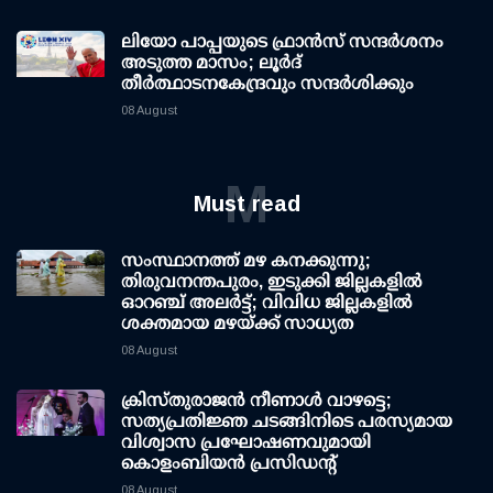
ലിയോ പാപ്പയുടെ ഫ്രാൻസ് സന്ദർശനം
അടുത്ത മാസം; ലൂർദ്
തീർത്ഥാടനകേന്ദ്രവും സന്ദർശിക്കും
08 August
M
Must read
സംസ്ഥാനത്ത് മഴ കനക്കുന്നു;
തിരുവനന്തപുരം, ഇടുക്കി ജില്ലകളിൽ
ഓറഞ്ച് അലർട്ട്; വിവിധ ജില്ലകളിൽ
ശക്തമായ മഴയ്ക്ക് സാധ്യത
08 August
ക്രിസ്തുരാജൻ നീണാൾ വാഴട്ടെ;
സത്യപ്രതിജ്ഞ ചടങ്ങിനിടെ പരസ്യമായ
വിശ്വാസ പ്രഘോഷണവുമായി
കൊളംബിയൻ പ്രസിഡന്റ്
08 August