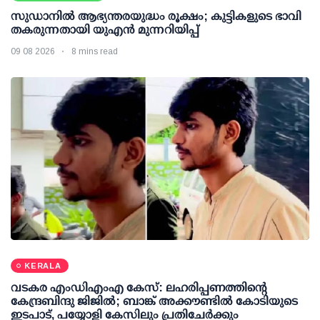
സുഡാനിൽ ആഭ്യന്തരയുദ്ധം രൂക്ഷം; കുട്ടികളുടെ ഭാവി
തകരുന്നതായി യുഎൻ മുന്നറിയിപ്പ്
09 08 2026
8 mins read
KERALA
വടകര എംഡിഎംഎ കേസ്: ലഹരിപ്പണത്തിന്റെ
കേന്ദ്രബിന്ദു ജിജില്‍; ബാങ്ക് അക്കൗണ്ടില്‍ കോടിയുടെ
ഇടപാട്, പയ്യോളി കേസിലും പ്രതിചേര്‍ക്കും