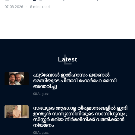
07 08 2026
8 mins read
L
Latest
ഫുട്ബോൾ ഇതിഹാസം ലയണൽ
മെസിയുടെ പിതാവ് ഹോർഹെ മെസി
അന്തരിച്ചു
08 August
സഭയുടെ ആഗോള തീരുമാനങ്ങളിൽ ഇനി
ഇന്ത്യൻ സന്ന്യാസിനിയുടെ സാന്നിധ്യവും;
സിസ്റ്റർ മരിയ നിർമലിനിക്ക് വത്തിക്കാൻ
നിയമനം
08 August