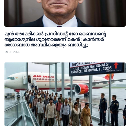
മുന്‍ അമേരിക്കന്‍ പ്രസിഡന്റ് ജോ ബൈഡന്റെ
ആരോഗ്യനില ഗുരുതരമെന്ന് മകന്‍; കാന്‍സര്‍
രോഗബാധ അസ്ഥികളെയും ബാധിച്ചു
09 08 2026