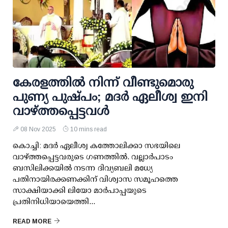
കേരളത്തിൽ നിന്ന് വീണ്ടുമൊരു
പുണ്യ പുഷ്പം; മദർ ഏലീശ്വ ഇനി
വാഴ്ത്തപ്പെട്ടവൾ‌
08 Nov 2025
10 mins read
കൊച്ചി: മദർ ഏലീശ്വ കത്തോലിക്കാ സഭയിലെ
വാഴ്ത്തപ്പെട്ടവരുടെ ഗണത്തിൽ. വല്ലാർപാടം
ബസിലിക്കയിൽ നടന്ന ദിവ്യബലി മധ്യേ
പതിനായിരക്കണക്കിന് വിശ്വാസ സമൂഹത്തെ
സാക്ഷിയാക്കി ലിയോ മാർപാപ്പയുടെ
പ്രതിനിധിയായെത്തി...
READ MORE