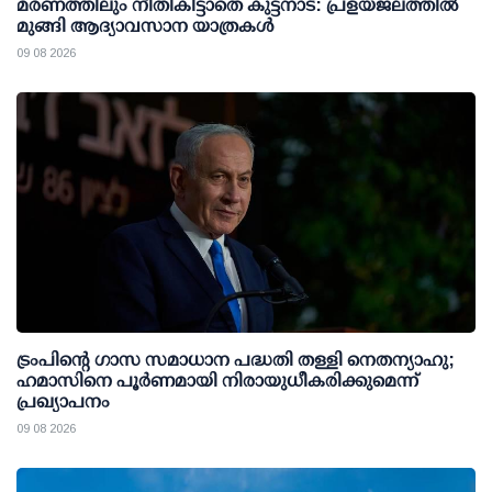
മരണത്തിലും നീതികിട്ടാതെ കുട്ടനാട്: പ്രളയജലത്തില്‍
മുങ്ങി ആദ്യാവസാന യാത്രകള്‍
09 08 2026
ട്രംപിന്റെ ഗാസ സമാധാന പദ്ധതി തള്ളി നെതന്യാഹു;
ഹമാസിനെ പൂര്‍ണമായി നിരായുധീകരിക്കുമെന്ന്
പ്രഖ്യാപനം
09 08 2026