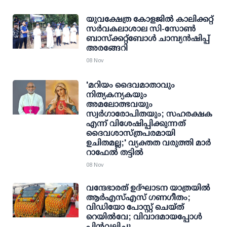
യുവക്ഷേത്ര കോളജിൽ കാലിക്കറ്റ്
സർവകലാശാല സി-സോൺ
ബാസ്ക്കറ്റ്ബോൾ ചാമ്പ്യൻഷിപ്പ്
അരങ്ങേറി
08 Nov
'മറിയം ദൈവമാതാവും
നിത്യകന്യകയും
അമലോത്ഭവയും
സ്വർഗാരോപിതയും; സഹരക്ഷക
എന്ന് വിശേഷിപ്പിക്കുന്നത്
ദൈവശാസ്ത്രപരമായി
ഉചിതമല്ല;' വ്യക്തത വരുത്തി മാർ
റാഫേൽ തട്ടിൽ
08 Nov
വന്ദേഭാരത് ഉദ്ഘാടന യാത്രയിൽ
ആർഎസ്എസ് ഗണഗീതം;
വിഡിയോ പോസ്റ്റ് ചെയ്ത്
റെയിൽവേ; വിവാദമായപ്പോൾ
പിൻവലിച്ചു