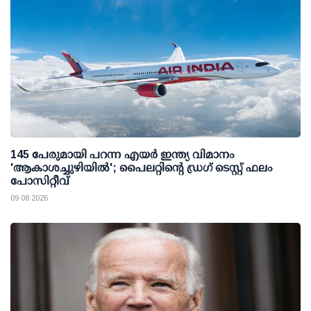
145 പേരുമായി പറന്ന എയര്‍ ഇന്ത്യ വിമാനം
'ആകാശച്ചുഴിയില്‍'; പൈലറ്റിന്റെ ഡ്രഗ് ടെസ്റ്റ് ഫലം
പോസിറ്റീവ്
09 08 2026