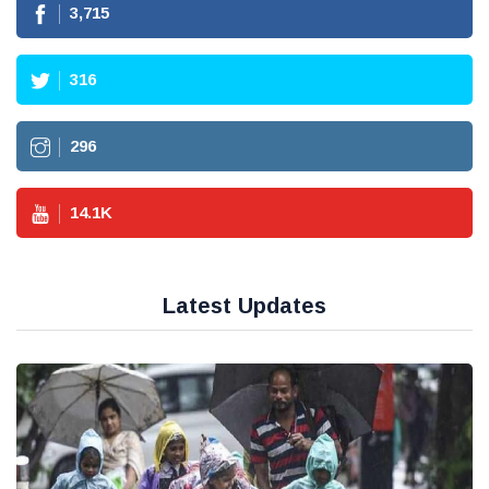
3,715
316
296
14.1
K
Latest Updates