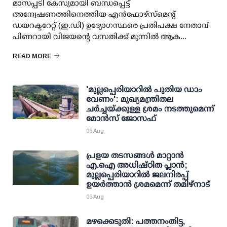
മാസപ്പടി കേസുമായി ബന്ധപ്പെട്ട്
അന്വേഷണത്തിനെത്തിയ എന്‍ഫോഴ്സ്മെന്റ്
ഡയറക്ടറേറ്റ് (ഇ.ഡി) ഉദ്യോഗസ്ഥരെ പ്രതിപക്ഷ നേതാവ്
പിണറായി വിജയന്റെ വസതിക്ക് മുന്നില്‍ ആക...
READ MORE
'മുല്ലപ്പെരിയാറില്‍ പുതിയ ഡാം
വേണം': മുഖ്യമന്ത്രിതല
ചര്‍ച്ചയ്ക്കുള്ള ശ്രമം നടത്തുമെന്ന്
മോന്‍സ് ജോസഫ്
06 Aug
പ്രളയ തടസങ്ങള്‍ മാറ്റാന്‍
എ.ഐ അധിഷ്ഠിത പ്ലാന്‍;
മുല്ലപ്പെരിയാറില്‍ ജലനിരപ്പ്
ഉയര്‍ത്താന്‍ ശ്രമമെന്ന് തമിഴ്നാട്
06 Aug
മഴക്കെടുതി: പത്തനംതിട്ട,