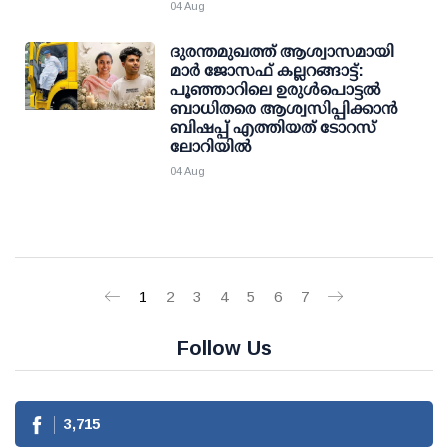
04 Aug
ദുരന്തമുഖത്ത് ആശ്വാസമായി
മാര്‍ ജോസഫ് കല്ലറങ്ങാട്ട്:
പൂഞ്ഞാറിലെ ഉരുള്‍പൊട്ടല്‍
ബാധിതരെ ആശ്വസിപ്പിക്കാന്‍
ബിഷപ്പ് എത്തിയത് ടോറസ്
ലോറിയില്‍
04 Aug
1
2
3
4
5
6
7
Follow Us
3,715