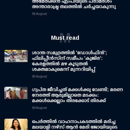
അമേരിക്കൻ എംപിയുടെ പരാമർശം
അന്താരാഷ്ട്ര തലത്തിൽ ചർച്ചയാകുന്നു
06 August
M
Must read
ശാന്ത സമുദ്രത്തില്‍ 'ഡോള്‍ഫിന്‍';
ഫിലിപ്പീന്‍സിന് സമീപം 'കുജിര':
കേരളത്തില്‍ മഴ കൂടുതല്‍
ശക്തമാകുമെന്ന് മുന്നറിയിപ്പ്
06 August
ഗുപ്ത ജീവിച്ചത് മക്കള്‍ക്കു വേണ്ടി; മരണ
നേരത്ത് ആരുമില്ലാതെ മടക്കം:
മക്കള്‍ക്കെല്ലാം തിരക്കോട് തിരക്ക്
06 August
പെർത്തിൽ വാഹനാപകടത്തിൽ മരിച്ച
മലയാളി നഴ്സ് ആൻ മേരി ജോയിയുടെ