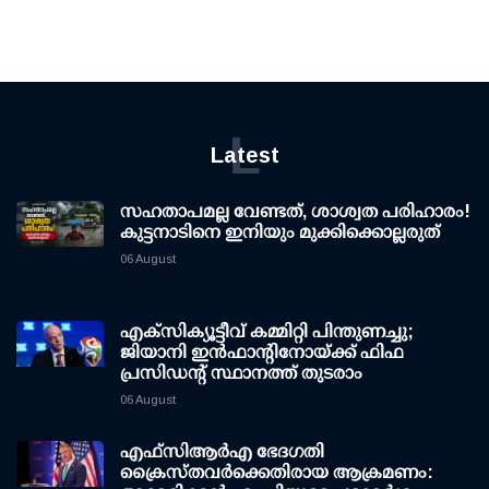
L
Latest
സഹതാപമല്ല വേണ്ടത്, ശാശ്വത പരിഹാരം!
കുട്ടനാടിനെ ഇനിയും മുക്കിക്കൊല്ലരുത്
06 August
എക്സിക്യൂട്ടീവ് കമ്മിറ്റി പിന്തുണച്ചു;
ജിയാനി ഇന്‍ഫാന്റിനോയ്ക്ക് ഫിഫ
പ്രസിഡന്റ് സ്ഥാനത്ത് തുടരാം
06 August
എഫ്‌സി‌ആര്‍‌എ ഭേദഗതി
ക്രൈസ്തവർക്കെതിരായ ആക്രമണം: