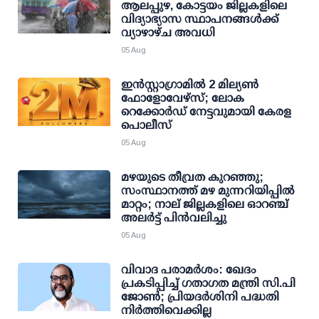
ആലപ്പുഴ, കോട്ടയം ജില്ലകളിലെ
വിദ്യാഭ്യാസ സ്ഥാപനങ്ങള്‍ക്ക്
വ്യാഴാഴ്ച അവധി
05 Aug
ഇന്‍സ്റ്റാഗ്രാമില്‍ 2 മില്യണ്‍
ഫോളോവേഴ്സ്; ലോക
റെക്കോര്‍ഡ് നേട്ടവുമായി കേരള
പൊലീസ്
05 Aug
മഴയുടെ തീവ്രത കുറഞ്ഞു;
സംസ്ഥാനത്ത് മഴ മുന്നറിയിപ്പിൽ
മാറ്റം; നാല് ജില്ലകളിലെ ഓറഞ്ച്
അലർട്ട് പിൻവലിച്ചു
05 Aug
വിവാദ പരാമര്‍ശം: ഖേദം
പ്രകടിപ്പിച്ച് ഗതാഗത മന്ത്രി സി.പി
ജോണ്‍; പ്രിയദര്‍ശിനി പദ്ധതി
നിര്‍ത്തിവെക്കില്ല