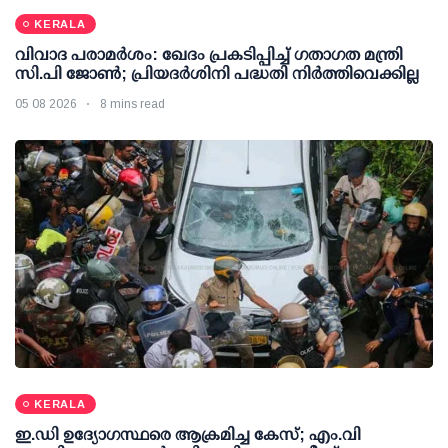
KERALA
വിവാദ പരാമര്‍ശം: ഖേദം പ്രകടിപ്പിച്ച് ഗതാഗത മന്ത്രി
സി.പി ജോണ്‍; പ്രിയദര്‍ശിനി പദ്ധതി നിര്‍ത്തിവെക്കില്ല
05 08 2026
8 mins read
KERALA
ഇ.ഡി ഉദ്യോഗസ്ഥരെ ആക്രമിച്ച കേസ്; എം.വി