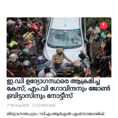
ഇ.ഡി ഉദ്യോഗസ്ഥരെ ആക്രമിച്ച
കേസ്; എം.വി ഗോവിന്ദനും ജോണ്‍
ബ്രിട്ടാസിനും നോട്ടീസ്
06 Aug 2026
10 mins read
തിരുവനന്തപുരം: സിഎംആര്‍എല്‍-എക്‌സാലോജിക്