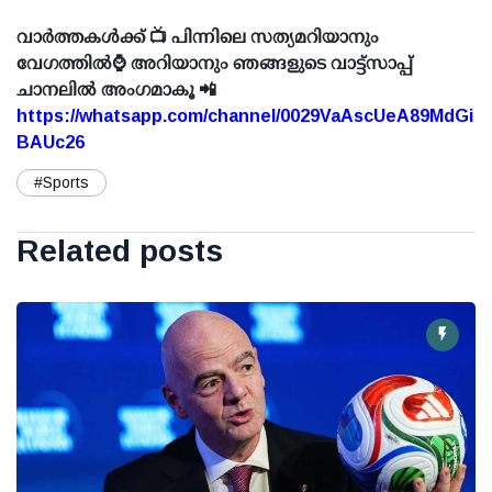
വാർത്തകൾക്ക് 📺 പിന്നിലെ സത്യമറിയാനും
വേഗത്തിൽ⌚ അറിയാനും ഞങ്ങളുടെ വാട്ട്സാപ്പ്
ചാനലിൽ അംഗമാകൂ 📲
https://whatsapp.com/channel/0029VaAscUeA89MdGi
BAUc26
#Sports
Related posts