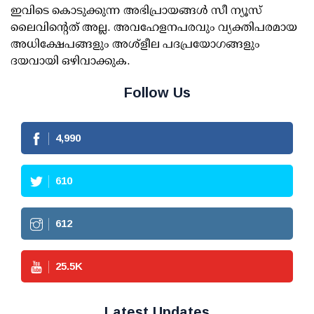
ഇവിടെ കൊടുക്കുന്ന അഭിപ്രായങ്ങള്‍ സീ ന്യൂസ്
ലൈവിന്റെത് അല്ല. അവഹേളനപരവും വ്യക്തിപരമായ
അധിക്ഷേപങ്ങളും അശ്‌ളീല പദപ്രയോഗങ്ങളും
ദയവായി ഒഴിവാക്കുക.
Follow Us
4,990
610
612
25.5
K
Latest Updates