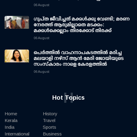
06 August
ഗുപ്ത ജീവിച്ചത് മക്കള്‍ക്കു വേണ്ടി; മരണ
നേരത്ത് ആരുമില്ലാതെ മടക്കം:
മക്കള്‍ക്കെല്ലാം തിരക്കോട് തിരക്ക്
06 August
പെർത്തിൽ വാഹനാപകടത്തിൽ മരിച്ച
മലയാളി നഴ്സ് ആൻ മേരി ജോയിയുടെ
സംസ്കാരം നാളെ കേരളത്തിൽ
06 August
H
Hot Topics
Home
History
Kerala
Travel
India
Sports
International
Business