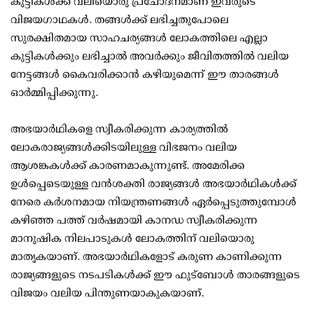
കുട്ടികൾക്ക് വലിയൊരു പ്രചോദനമാണ് ഇവരുടെ
വിജയഗാഥകൾ. തങ്ങൾക്ക് ലഭിച്ചതുപോലെ
സുരക്ഷിതമായ സാഹചര്യങ്ങൾ ലോകത്തിലെ എല്ലാ
കുട്ടികൾക്കും ലഭിച്ചാൽ അവർക്കും ജീവിതത്തിൽ വലിയ
നേട്ടങ്ങൾ കൈവരിക്കാൻ കഴിയുമെന്ന് ഈ താരങ്ങൾ
ഓർമ്മിപ്പിക്കുന്നു.
അഭയാർഥികളെ സ്വീകരിക്കുന്ന കാര്യത്തിൽ
ലോകരാജ്യങ്ങൾക്കിടയിലുള്ള വിഭജനം വലിയ
ആശങ്കകൾക്ക് കാരണമാകുന്നുണ്ട്. അമേരിക്ക
ഉൾപ്പെടെയുള്ള വൻശക്തി രാജ്യങ്ങൾ അഭയാർഥികൾക്ക്
നേരെ കർശനമായ നിയന്ത്രണങ്ങൾ ഏർപ്പെടുത്തുമ്പോൾ
കഴിഞ്ഞ പത്ത് വർഷമായി കാനഡ സ്വീകരിക്കുന്ന
മാനുഷിക നിലപാടുകൾ ലോകത്തിന് വലിയൊരു
മാതൃകയാണ്. അഭയാർഥികളോട് കരുണ കാണിക്കുന്ന
രാജ്യങ്ങളുടെ നടപടികൾക്ക് ഈ ഫുട്ബോൾ താരങ്ങളുടെ
വിജയം വലിയ പിന്തുണയാകുകയാണ്.