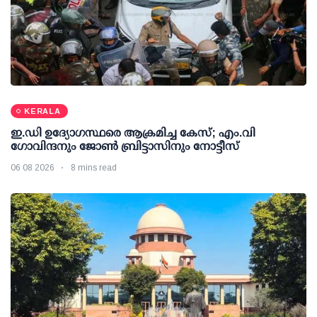
KERALA
ഇ.ഡി ഉദ്യോഗസ്ഥരെ ആക്രമിച്ച കേസ്; എം.വി
ഗോവിന്ദനും ജോണ്‍ ബ്രിട്ടാസിനും നോട്ടീസ്
06 08 2026
8 mins read