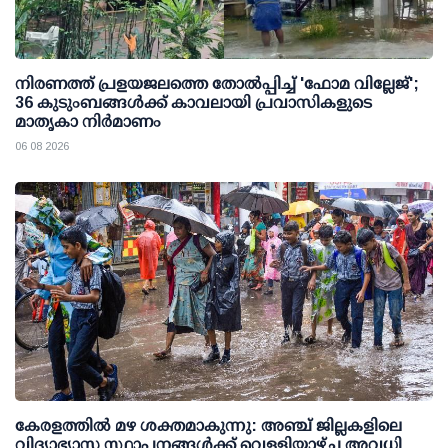
നിരണത്ത് പ്രളയജലത്തെ തോല്‍പ്പിച്ച് 'ഫോമ വില്ലേജ്';
36 കുടുംബങ്ങള്‍ക്ക് കാവലായി പ്രവാസികളുടെ
മാതൃകാ നിര്‍മാണം
06 08 2026
കേരളത്തില്‍ മഴ ശക്തമാകുന്നു: അഞ്ച് ജില്ലകളിലെ
വിദ്യാഭ്യാസ സ്ഥാപനങ്ങള്‍ക്ക് വെള്ളിയാഴ്ച അവധി