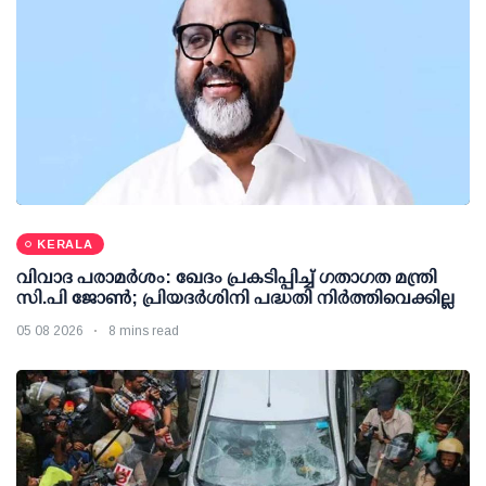
KERALA
വിവാദ പരാമര്‍ശം: ഖേദം പ്രകടിപ്പിച്ച് ഗതാഗത മന്ത്രി
സി.പി ജോണ്‍; പ്രിയദര്‍ശിനി പദ്ധതി നിര്‍ത്തിവെക്കില്ല
05 08 2026
8 mins read