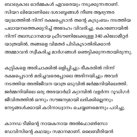
ബാല്യകാല ഓർമ്മകൾ ഏവരെയും നടുക്കുന്നതാണ്.
സിയറ ലിയോണിലെ ദശാബ്ദങ്ങൾ നീണ്ട ആഭ്യന്തര
യുദ്ധത്തിൽ നിന്ന് രക്ഷപ്പെടാൻ തന്റെ കുടുംബം നടത്തിയ
പലായനത്തെക്കുറിച്ച് അദേഹം വിവരിച്ചു. കൊണോയിൽ
നിന്ന് തലസ്ഥാനമായ ഫ്രീടൗണിലേക്കുള്ള 340 കിലോമീറ്റർ
യാത്രയിൽ, തങ്ങളെ വിമതർ പിടികൂടാതിരിക്കാൻ
അമ്മാവൻ സ്വീകരിച്ച മാർ​ഗങ്ങൾ ഞെട്ടിക്കുന്നതായിരുന്നു.
കുട്ടികളെ അരിചാക്കിൽ ഒളിപ്പിച്ചും ഭീകരരിൽ നിന്ന്
രക്ഷപ്പെടാൻ മരിച്ചവരെപ്പോലെ അഭിനയിച്ചും അവർ
നടത്തിയ അതിജീവന യാത്ര ഒടുവിൽ ജർമ്മനിയിലെത്തി.
ജർമ്മനിയിലെ ഒരു അഭയാർഥി ക്യാമ്പിൽ വളർന്ന റൂഡിഗർ
ജീവിതത്തിൽ ഒന്നും സൗജന്യമായി ലഭിക്കില്ലെന്നും
നേട്ടങ്ങൾക്കായി കഠിനാധ്വാനം ചെയ്യണമെന്നും പഠിച്ചു.
കാനഡ ടീമിന്റെ നായകനായ അൽഫോൺസോ
ഡേവിസിന്റെ കഥയും സമാനമാണ്. ലൈബീരിയൻ