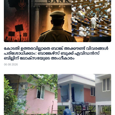
കോടതി ഉത്തരവില്ലാതെ ബാങ്ക് അക്കൗണ്ട് വിവരങ്ങള്‍
പരിശോധിക്കാം: ബാങ്കേഴ്സ് ബുക്ക് എവിഡന്‍സ്
ബില്ലിന് ലോക്സഭയുടെ അംഗീകാരം
06 08 2026