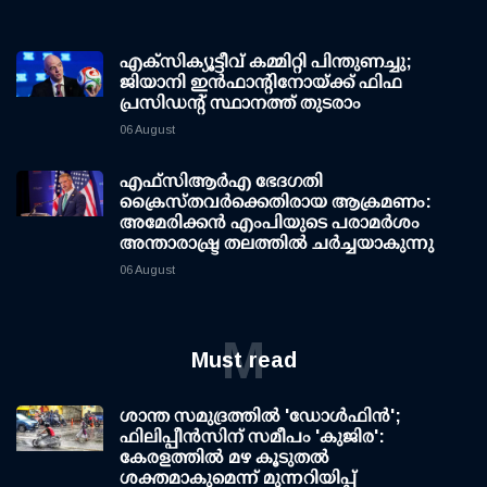
എക്സിക്യൂട്ടീവ് കമ്മിറ്റി പിന്തുണച്ചു;
ജിയാനി ഇന്‍ഫാന്റിനോയ്ക്ക് ഫിഫ
പ്രസിഡന്റ് സ്ഥാനത്ത് തുടരാം
06 August
എഫ്‌സി‌ആര്‍‌എ ഭേദഗതി
ക്രൈസ്തവർക്കെതിരായ ആക്രമണം:
അമേരിക്കൻ എംപിയുടെ പരാമർശം
അന്താരാഷ്ട്ര തലത്തിൽ ചർച്ചയാകുന്നു
06 August
M
Must read
ശാന്ത സമുദ്രത്തില്‍ 'ഡോള്‍ഫിന്‍';
ഫിലിപ്പീന്‍സിന് സമീപം 'കുജിര':
കേരളത്തില്‍ മഴ കൂടുതല്‍
ശക്തമാകുമെന്ന് മുന്നറിയിപ്പ്