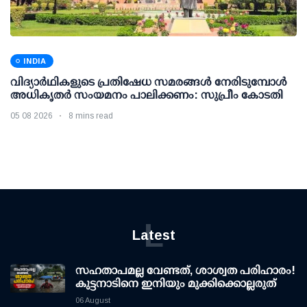
INDIA
വിദ്യാര്‍ഥികളുടെ പ്രതിഷേധ സമരങ്ങള്‍ നേരിടുമ്പോള്‍
അധികൃതര്‍ സംയമനം പാലിക്കണം: സുപ്രീം കോടതി
05 08 2026
8 mins read
L
Latest
സഹതാപമല്ല വേണ്ടത്, ശാശ്വത പരിഹാരം!
കുട്ടനാടിനെ ഇനിയും മുക്കിക്കൊല്ലരുത്
06 August