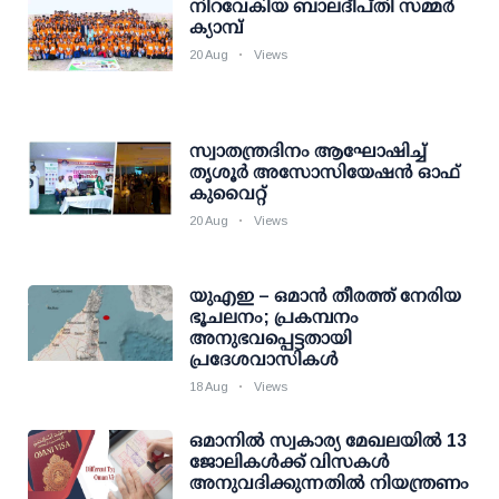
നിറവേകിയ ബാലദീപ്തി സമ്മര്‍
ക്യാമ്പ്
20 Aug
Views
സ്വാതന്ത്രദിനം ആഘോഷിച്ച്
തൃശൂര്‍ അസോസിയേഷന്‍ ഓഫ്
കുവൈറ്റ്
20 Aug
Views
യുഎഇ – ഒമാൻ തീരത്ത് നേരിയ
ഭൂചലനം; പ്രകമ്പനം
അനുഭവപ്പെട്ടതായി
പ്രദേശവാസികൾ
18 Aug
Views
ഒമാനിൽ സ്വകാര്യ മേഖലയിൽ 13
ജോലികൾക്ക് വിസകൾ
അനുവദിക്കുന്നതിൽ നിയന്ത്രണം