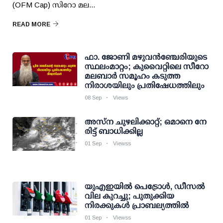
(OFM Cap) സിറോ മല...
READ MORE
ഫാ. ജോണി മഴുവൻഞ്ചേരിയുടെ
സ്ഥലംമാറ്റം; കുവൈറ്റിലെ സീറോ
മലബാർ സമൂഹം കടുത്ത
നിരാശയിലും പ്രതിഷേധത്തിലും
08 Sep
Views
അസ്ന ചുഴലിക്കാറ്റ്; ഒ​മാ​നെ നേ​
രി​ട്ട് ബാ​ധി​ക്കി​ല്ല
01 Sep
Viewss
യുഎഇയില്‍ പെട്രോള്‍, ഡീസല്‍
വില കുറച്ചു; പുതുക്കിയ
നിരക്കുകള്‍ പ്രാബല്യത്തിൽ
01 Sep
Viewss