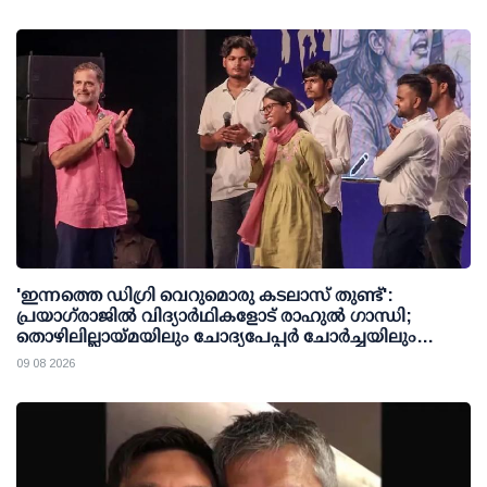
'ഇന്നത്തെ ഡിഗ്രി വെറുമൊരു കടലാസ് തുണ്ട്':
പ്രയാഗ്‌രാജില്‍ വിദ്യാര്‍ഥികളോട് രാഹുല്‍ ഗാന്ധി;
തൊഴിലില്ലായ്മയിലും ചോദ്യപേപ്പര്‍ ചോര്‍ച്ചയിലും
കേന്ദ്രത്തിനെതിരേ രൂക്ഷവിമര്‍ശനം
09 08 2026