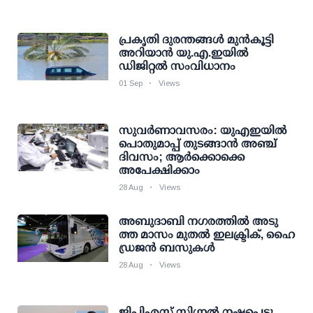
പ്രകൃതി ദുരന്തങ്ങള്‍ മുന്‍കൂട്ടി
അറിയാന്‍ യു.എ.ഇയില്‍
ഡിജിറ്റല്‍ സംവിധാനം
01 Sep
Views
സുവര്‍ണാവസരം: യുഎഇയില്‍
പൊതുമാപ്പ് തുടങ്ങാന്‍ അഞ്ച്
ദിവസം; ആര്‍ക്കൊക്കെ
അപേക്ഷിക്കാം
28 Aug
Views
അ​​​ബുദാബി ന​ഗ​ര​ത്തി​ൽ അ​ടു​
ത്ത മാ​സം മുതൽ ഇ​ല​ക്ട്രി​ക്, ഹൈ​
ഡ്ര​ജ​ന്‍ ബ​സു​ക​ള്‍
28 Aug
Views
ജിപിഎസ് സിഗ്നൽ നഷ്ടപ്പെട്ടു,