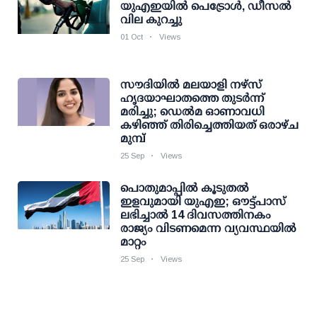
യുഎഇയിൽ പെട്രോൾ, ഡീസൽ
വില കുറച്ചു
01 Oct
Views
സൗദിയിൽ മലയാളി നഴ്‌സ്
ഹൃദയാഘാതത്തെ തുടര്‍ന്ന്
മരിച്ചു; ഡെല്‍മ ഓണാവധി
കഴിഞ്ഞ് തിരിച്ചെത്തിയത് ഒരാഴ്ച
മുമ്പ്
25 Sep
Views
പൊതുമാപ്പിൽ കൂടുതൽ
ഇളവുമായി യുഎഇ; ഔട്ട്പാസ്
ലഭിച്ചാൽ 14 ദിവസത്തിനകം
രാജ്യം വിടണമെന്ന വ്യവസ്ഥയിൽ
മാറ്റം
25 Sep
Views