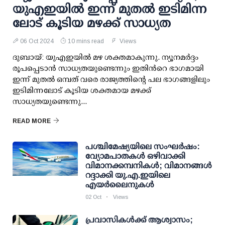
യുഎഇയിൽ ഇ​ന്ന് ​മു​ത​ൽ ഇ​ടി​മി​ന്ന​
ലോ​ട്​ കൂ​ടി​യ മ​ഴ​ക്ക്​ സാ​ധ്യ​ത
06 Oct 2024
10 mins read
Views
ദുബായ്: യുഎഇയിൽ മഴ ശക്തമാകുന്നു. ന്യൂനമർദ്ദം
രൂപപ്പെടാൻ സാധ്യതയുണ്ടെന്നും ഇതിൻറെ ഭാഗമായി
ഇന്ന് മുതൽ ഒമ്പത് വരെ രാജ്യത്തിന്റെ പല ഭാഗങ്ങളിലും
ഇടിമിന്നലോട് കൂടിയ ശക്തമായ മഴക്ക്
സാധ്യതയുണ്ടെന്നു...
READ MORE
പശ്ചിമേഷ്യയിലെ സംഘര്‍ഷം:
വ്യോമപാതകള്‍ ഒഴിവാക്കി
വിമാനക്കമ്പനികള്‍; വിമാനങ്ങള്‍
റദ്ദാക്കി യു.എ.ഇയിലെ
എയര്‍ലൈനുകള്‍
02 Oct
Views
പ്രവാസികൾക്ക് ആശ്വാസം;