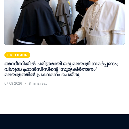
RELIGION
അസീസിയിൽ ചരിത്രമായി ഒരു മലയാളി സമർപ്പണം;
വിശുദ്ധ ഫ്രാൻസിസിന്റെ ‘സൂര്യകീർത്തനം’
മലയാളത്തിൽ പ്രകാശനം ചെയ്തു
07 08 2026
8 mins read