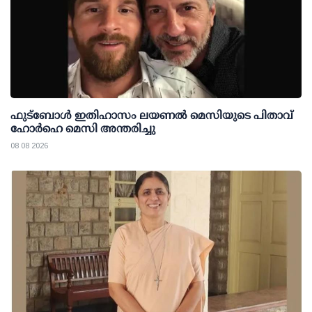
ഫുട്ബോൾ ഇതിഹാസം ലയണൽ മെസിയുടെ പിതാവ്
ഹോർഹെ മെസി അന്തരിച്ചു
08 08 2026