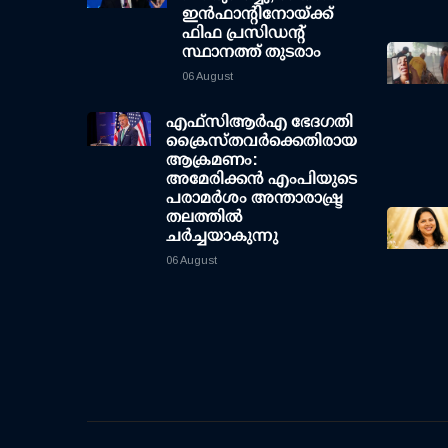
ഇന്‍ഫാന്റിനോയ്ക്ക്
ഫിഫ പ്രസിഡന്റ്
സ്ഥാനത്ത് തുടരാം
06 August
എഫ്‌സി‌ആര്‍‌എ ഭേദഗതി
ക്രൈസ്തവർക്കെതിരായ
ആക്രമണം:
അമേരിക്കൻ എംപിയുടെ
പരാമർശം അന്താരാഷ്ട്ര
തലത്തിൽ
ചർച്ചയാകുന്നു
06 August