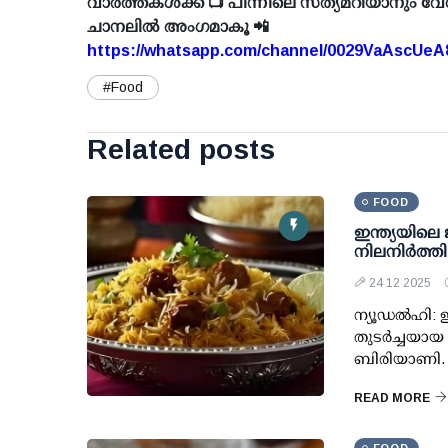
വാർത്തകൾക്ക് 📺 പിന്നിലെ സത്യമറിയാനും വേ
ചാനലിൽ അംഗമാകൂ 📲
https://whatsapp.com/channel/0029VaAscUe
#Food
Related posts
FOOD
ഇന്ത്യയിലെ
നിലനിര്‍ത്ത
24 12 2025
ന്യൂഡല്‍ഹി: 
തുടര്‍ച്ചയായ
ബിരിയാണി. ഏ
READ MORE