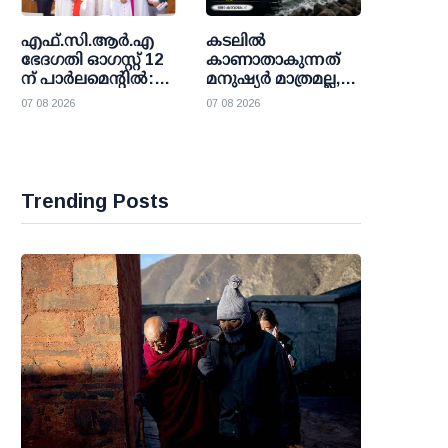
എഫ്.സി.ആര്‍.എ
കടലിൽ
ഭേദഗതി ഓഗസ്റ്റ് 12
കാണാതാകുന്നത്
ന് പാര്‍ലമെന്റില്‍:
മനുഷ്യർ മാത്രമല്ല,
ആശങ്ക അറിയിച്ച്
സർക്കാരിന്റെ
07 08 2026
07 08 2026
ക്രൈസ്തവ
ഉത്തരവാദിത്വവുമാണ്
സഭകളും മിസോറം
സര്‍ക്കാരും;
വഴങ്ങാതെ കേന്ദ്രം
Trending Posts