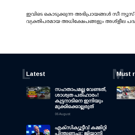
ഇവിടെ കൊടുക്കുന്ന അഭിപ്രായങ്ങള്‍ സീ ന്യ
വ്യക്തിപരമായ അധിക്ഷേപങ്ങളും അശ്‌ളീല പദ
L
M
Latest
Must 
സഹതാപമല്ല വേണ്ടത്,
ശാശ്വത പരിഹാരം!
കുട്ടനാടിനെ ഇനിയും
മുക്കിക്കൊല്ലരുത്
06 August
എക്സിക്യൂട്ടീവ് കമ്മിറ്റി
പിന്തുണച്ചു; ജിയാനി