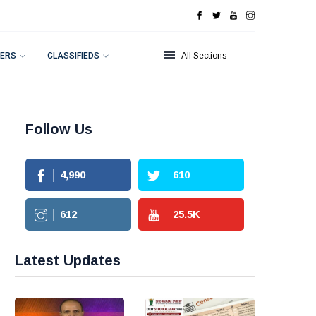
ERS
CLASSIFIEDS
All Sections
Follow Us
4,990
610
612
25.5
K
Latest Updates