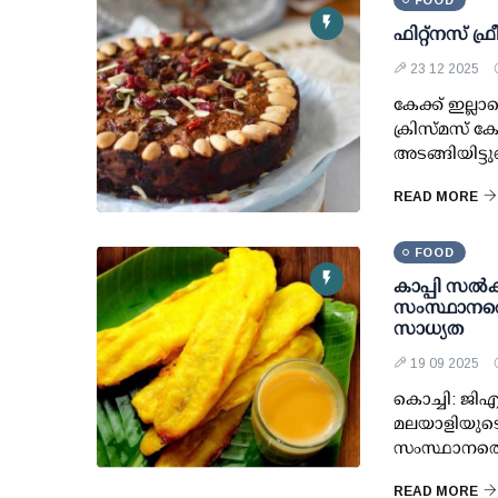
FOOD
ഫിറ്റ്‌നസ് ഫ
23 12 2025
കേക്ക് ഇല്
ക്രിസ്മസ് ക
അടങ്ങിയിട്ട
READ MORE
FOOD
കാപ്പി സല്‍
സംസ്ഥാനത്ത
സാധ്യത
19 09 2025
കൊച്ചി: ജിഎ
മലയാളിയുടെ
സംസ്ഥാനത്ത
READ MORE