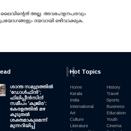
ൂസ് ലൈവിന്റെത് അല്ല. അവഹേളനപരവും
പ്രയോഗങ്ങളും ദയവായി ഒഴിവാക്കുക.
H
read
Hot Topics
ശാന്ത സമുദ്രത്തില്‍
Home
History
'ഡോള്‍ഫിന്‍';
Kerala
Travel
ഫിലിപ്പീന്‍സിന്
India
Sports
സമീപം 'കുജിര':
International
Business
കേരളത്തില്‍ മഴ
Art
Education
കൂടുതല്‍
Culture
Youth
ശക്തമാകുമെന്ന്
മുന്നറിയിപ്പ്
Literature
Cinema