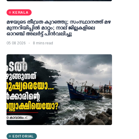
KERALA
മഴയുടെ തീവ്രത കുറഞ്ഞു; സംസ്ഥാനത്ത് മഴ
മുന്നറിയിപ്പിൽ മാറ്റം; നാല് ജില്ലകളിലെ
ഓറഞ്ച് അലർട്ട് പിൻവലിച്ചു
05 08 2026
8 mins read
EDITORIAL