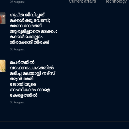
Current affairs
Technology
06 August
ഗുപ്ത ജീവിച്ചത്
മക്കള്‍ക്കു വേണ്ടി;
മരണ നേരത്ത്
ആരുമില്ലാതെ മടക്കം:
മക്കള്‍ക്കെല്ലാം
തിരക്കോട് തിരക്ക്
06 August
പെർത്തിൽ
വാഹനാപകടത്തിൽ
മരിച്ച മലയാളി നഴ്സ്
ആൻ മേരി
ജോയിയുടെ
സംസ്കാരം നാളെ
കേരളത്തിൽ
06 August