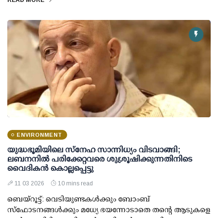
ENVIRONMENT
യുദ്ധഭൂമിയിലെ സ്നേഹ സാന്നിധ്യം വിടവാങ്ങി;
ലബനനിൽ പരിക്കേറ്റവരെ ശുശ്രൂഷിക്കുന്നതിനിടെ
വൈദികൻ കൊല്ലപ്പെട്ടു
11 03 2026
10 mins read
ബെയ്‌റൂട്ട്: വെടിയുണ്ടകൾക്കും ബോംബ്
സ്‌ഫോടനങ്ങൾക്കും മധ്യേ ഭയന്നോടാതെ തന്റെ ആടുകളെ