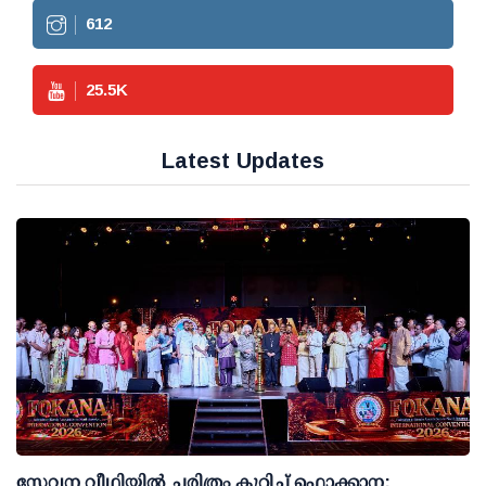
612
25.5
K
Latest Updates
സേവന വീഥിയില്‍ ചരിത്രം കുറിച്ച് ഫൊക്കാന: