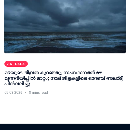
KERALA
മഴയുടെ തീവ്രത കുറഞ്ഞു; സംസ്ഥാനത്ത് മഴ
മുന്നറിയിപ്പിൽ മാറ്റം; നാല് ജില്ലകളിലെ ഓറഞ്ച് അലർട്ട്
പിൻവലിച്ചു
05 08 2026
8 mins read