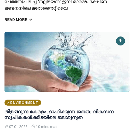
ചേർത്തുപിടിച്ച 'നല്ലിടയൻ' ഇനി ഓർമ്മ. ദക്ഷിണ
ലബനനിലെ മരോനൈറ്റ് വൈ
READ MORE
ENVIRONMENT
തിളങ്ങുന്ന കേരളം, ദാഹിക്കുന്ന ജനത; വികസന
സൂചികകൾക്കിടയിലെ ജലശൂന്യത
07 01 2026
10 mins read