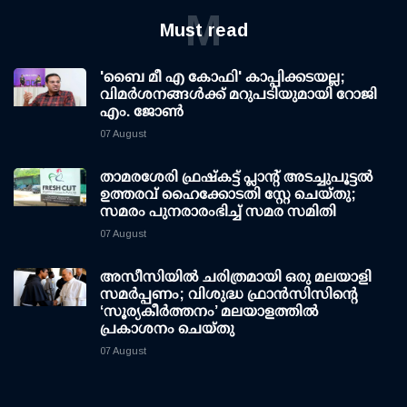
M
Must read
'ബൈ മീ എ കോഫി' കാപ്പിക്കടയല്ല;
വിമര്‍ശനങ്ങള്‍ക്ക് മറുപടിയുമായി റോജി
എം. ജോണ്‍
07 August
താമരശേരി ഫ്രഷ്കട്ട് പ്ലാന്റ് അടച്ചുപൂട്ടൽ
ഉത്തരവ് ഹൈക്കോടതി സ്റ്റേ ചെയ്തു;
സമരം പുനരാരംഭിച്ച് സമര സമിതി
07 August
അസീസിയിൽ ചരിത്രമായി ഒരു മലയാളി
സമർപ്പണം; വിശുദ്ധ ഫ്രാൻസിസിന്റെ
‘സൂര്യകീർത്തനം’ മലയാളത്തിൽ
പ്രകാശനം ചെയ്തു
07 August