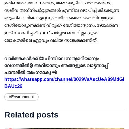
ഉഷ്ണമേഖലാ വനങ്ങള്‍, മഞ്ഞുമൂടിയ പര്‍വതങ്ങള്‍,
സജീവ അഗ്‌നിപര്‍വ്വതങ്ങള്‍ എന്നിവ വ്യാപിച്ച് കിടക്കുന്ന
ആഫ്രിക്കയിലെ ഏറ്റവും വലിയ ജൈവവൈവിധ്യമുള്ള
ദേശീയോദ്യാനമാണ് വിരുംഗ ദേശീയോദ്യാനം. 1925ലാണ്
ഇത് സ്ഥാപിച്ചത്. ഇന്ന് പര്‍വ്വത ഗൊറില്ലകളുടെ
ലോകത്തിലെ ഏറ്റവും വലിയ സങ്കേതമാണിത്.
വാർത്തകൾക്ക് 📺 പിന്നിലെ സത്യമറിയാനും
വേഗത്തിൽ⌚ അറിയാനും ഞങ്ങളുടെ വാട്ട്സാപ്പ്
ചാനലിൽ അംഗമാകൂ 📲
https://whatsapp.com/channel/0029VaAscUeA89MdGi
BAUc26
#Environment
Related posts