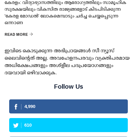
കേരളം: വിദ്യാഭ്യാസത്തിലും ആരോഗ്യത്തിലും സാമൂഹിക
സുരക്ഷയിലും വികസിത രാജ്യങ്ങളോട് കിടപിടിക്കുന്ന
'കേരള മോഡൽ' ലോകമെമ്പാടും ചർച്ച ചെയ്യപ്പെടുന്ന
ഒന്നാണ
READ MORE
ഇവിടെ കൊടുക്കുന്ന അഭിപ്രായങ്ങള്‍ സീ ന്യൂസ്
ലൈവിന്റെത് അല്ല. അവഹേളനപരവും വ്യക്തിപരമായ
അധിക്ഷേപങ്ങളും അശ്‌ളീല പദപ്രയോഗങ്ങളും
ദയവായി ഒഴിവാക്കുക.
Follow Us
4,990
610