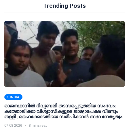
Trending Posts
INDIA
രാജസ്ഥാനിൽ ദിവ്യബലി തടസപ്പെടുത്തിയ സംഭവം:
കത്തോലിക്കാ വിശ്വാസികളുടെ ജാമ്യാപേക്ഷ വീണ്ടും
തള്ളി; ഹൈക്കോടതിയെ സമീപിക്കാൻ സഭാ നേതൃത്വം
07 08 2026
8 mins read