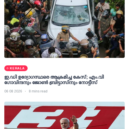
KERALA
ഇ.ഡി ഉദ്യോഗസ്ഥരെ ആക്രമിച്ച കേസ്; എം.വി
ഗോവിന്ദനും ജോണ്‍ ബ്രിട്ടാസിനും നോട്ടീസ്
06 08 2026
8 mins read