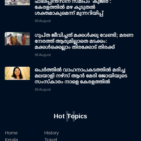
ഫിലിപ്പീന്‍സിന് സമീപം 'കുജിര':
കേരളത്തില്‍ മഴ കൂടുതല്‍
ശക്തമാകുമെന്ന് മുന്നറിയിപ്പ്
06 August
ഗുപ്ത ജീവിച്ചത് മക്കള്‍ക്കു വേണ്ടി; മരണ
നേരത്ത് ആരുമില്ലാതെ മടക്കം:
മക്കള്‍ക്കെല്ലാം തിരക്കോട് തിരക്ക്
06 August
പെർത്തിൽ വാഹനാപകടത്തിൽ മരിച്ച
മലയാളി നഴ്സ് ആൻ മേരി ജോയിയുടെ
സംസ്കാരം നാളെ കേരളത്തിൽ
06 August
H
Hot Topics
Home
History
Kerala
Travel