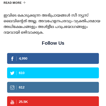
READ MORE
ഇവിടെ കൊടുക്കുന്ന അഭിപ്രായങ്ങള്‍ സീ ന്യൂസ്
ലൈവിന്റെത് അല്ല. അവഹേളനപരവും വ്യക്തിപരമായ
അധിക്ഷേപങ്ങളും അശ്‌ളീല പദപ്രയോഗങ്ങളും
ദയവായി ഒഴിവാക്കുക.
Follow Us
4,990
610
612
25.5
K