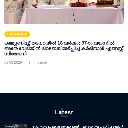
RELIGION
കമ്മ്യൂണിസ്റ്റ് തടവറയില്‍ 18 വര്‍ഷം; 97-ാം വയസില്‍
അതേ വേദിയില്‍ ദിവ്യബലിയര്‍പ്പിച്ച് കര്‍ദിനാള്‍ ഏണസ്റ്റ്
സിമോണി
06 08 2026
8 mins read
L
Latest
സഹതാപമല്ല വേണ്ടത്, ശാശ്വത പരിഹാരം!