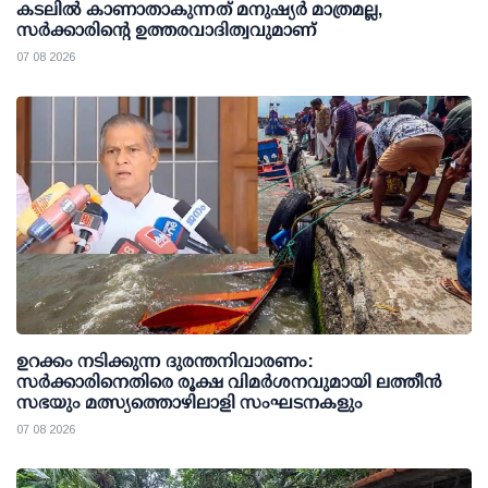
കടലിൽ കാണാതാകുന്നത് മനുഷ്യർ മാത്രമല്ല,
സർക്കാരിന്റെ ഉത്തരവാദിത്വവുമാണ്
07 08 2026
ഉറക്കം നടിക്കുന്ന ദുരന്തനിവാരണം:
സര്‍ക്കാരിനെതിരെ രൂക്ഷ വിമര്‍ശനവുമായി ലത്തീന്‍
സഭയും മത്സ്യത്തൊഴിലാളി സംഘടനകളും
07 08 2026