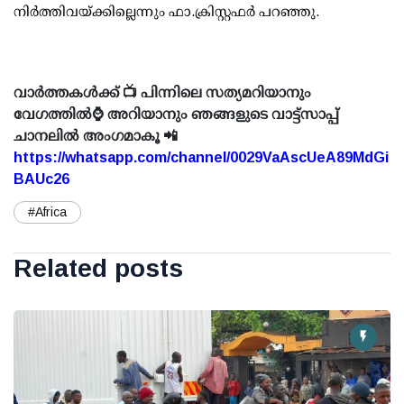
നിര്‍ത്തിവയ്ക്കില്ലെന്നും ഫാ.ക്രിസ്റ്റഫര്‍ പറഞ്ഞു.
വാർത്തകൾക്ക് 📺 പിന്നിലെ സത്യമറിയാനും
വേഗത്തിൽ⌚ അറിയാനും ഞങ്ങളുടെ വാട്ട്സാപ്പ്
ചാനലിൽ അംഗമാകൂ 📲
https://whatsapp.com/channel/0029VaAscUeA89MdGi
BAUc26
#Africa
Related posts