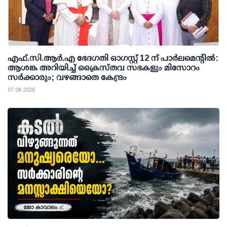
എഫ്.സി.ആര്‍.എ ഭേദഗതി ഓഗസ്റ്റ് 12 ന് പാര്‍ലമെന്റില്‍:
ആശങ്ക അറിയിച്ച് ക്രൈസ്തവ സഭകളും മിസോറം
സര്‍ക്കാരും; വഴങ്ങാതെ കേന്ദ്രം
07 08 2026