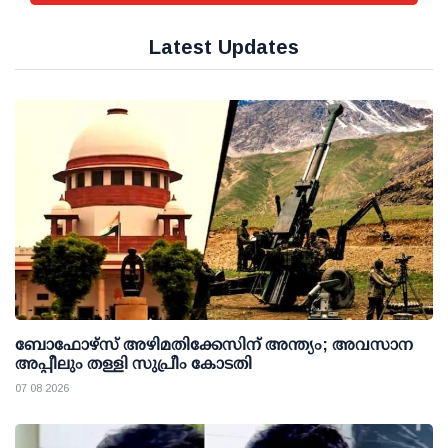
Latest Updates
ബോഫോഴ്സ് അഴിമതിക്കേസിന് അന്ത്യം; അവസാന
അപ്പീലും തള്ളി സുപ്രീം കോടതി
07 08 2026