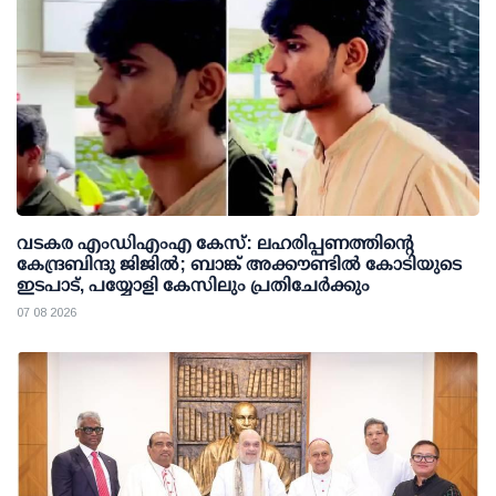
വടകര എംഡിഎംഎ കേസ്: ലഹരിപ്പണത്തിന്റെ
കേന്ദ്രബിന്ദു ജിജില്‍; ബാങ്ക് അക്കൗണ്ടില്‍ കോടിയുടെ
ഇടപാട്, പയ്യോളി കേസിലും പ്രതിചേര്‍ക്കും
07 08 2026