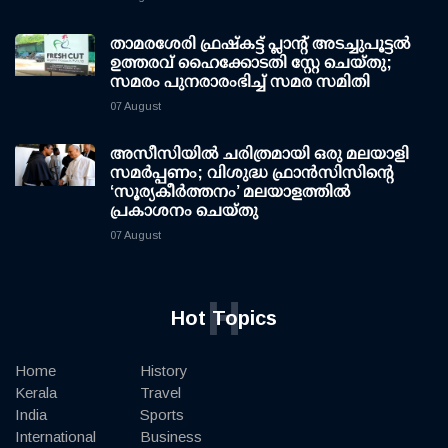
താമരശേരി ഫ്രഷ്കട്ട് പ്ലാന്റ് അടച്ചുപൂട്ടൽ
ഉത്തരവ് ഹൈക്കോടതി സ്റ്റേ ചെയ്തു;
സമരം പുനരാരംഭിച്ച് സമര സമിതി
07 August
അസീസിയിൽ ചരിത്രമായി ഒരു മലയാളി
സമർപ്പണം; വിശുദ്ധ ഫ്രാൻസിസിന്റെ
‘സൂര്യകീർത്തനം’ മലയാളത്തിൽ
പ്രകാശനം ചെയ്തു
07 August
H
Hot Topics
Home
History
Kerala
Travel
India
Sports
International
Business