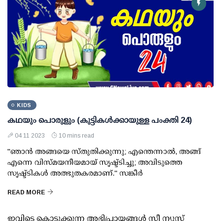
KIDS
കഥയും പൊരുളും (കുട്ടികൾക്കായുള്ള പംക്തി 24)
04 11 2023
10 mins read
"ഞാൻ അങ്ങയെ സ്തുതിക്കുന്നു; എന്തെന്നാൽ, അങ്ങ്
എന്നെ വിസ്മയനീയമായ് സൃഷ്ട്ടിച്ചു; അവിടുത്തെ
സൃഷ്ട്ടികൾ അത്ഭുതകരമാണ്." സങ്കീർ
READ MORE
ഇവിടെ കൊടുക്കുന്ന അഭിപ്രായങ്ങള്‍ സീ ന്യൂസ്