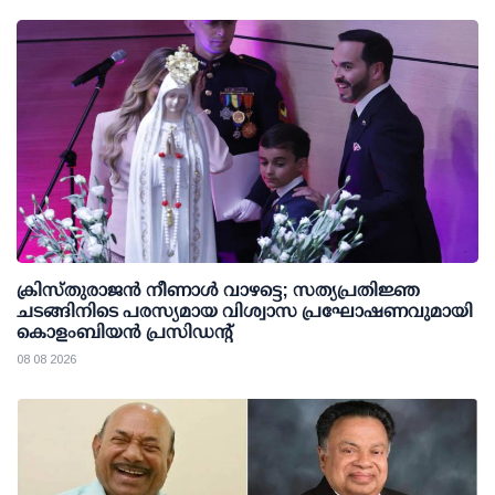
ക്രിസ്തുരാജൻ നീണാൾ വാഴട്ടെ; സത്യപ്രതിജ്ഞ
ചടങ്ങിനിടെ പരസ്യമായ വിശ്വാസ പ്രഘോഷണവുമായി
കൊളംബിയൻ പ്രസിഡന്റ്
08 08 2026