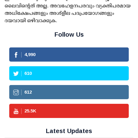
ലൈവിന്റെത് അല്ല. അവഹേളനപരവും വ്യക്തിപരമായ
അധിക്ഷേപങ്ങളും അശ്‌ളീല പദപ്രയോഗങ്ങളും
ദയവായി ഒഴിവാക്കുക.
Follow Us
4,990
610
612
25.5
K
Latest Updates