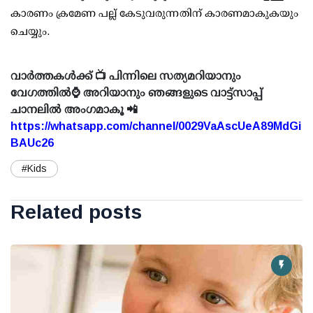
കാരണം ക്രമേണ പല്ല് കേടുവരുന്നതിന് കാരണമാകുകയും
ചെയ്യും.
വാർത്തകൾക്ക് 📺 പിന്നിലെ സത്യമറിയാനും
വേഗത്തിൽ⌚ അറിയാനും ഞങ്ങളുടെ വാട്ട്സാപ്പ്
ചാനലിൽ അംഗമാകൂ 📲
https://whatsapp.com/channel/0029VaAscUeA89MdGi
BAUc26
#Kids
Related posts