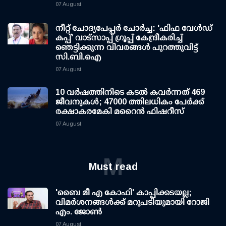
07 August
നീറ്റ് ചോദ്യപേപ്പര്‍ ചോര്‍ച്ച: 'ഫിഫ വേള്‍ഡ്
കപ്പ്' വാട്സാപ്പ് ഗ്രൂപ്പ് കേന്ദ്രീകരിച്ച്
ഞെട്ടിക്കുന്ന വിവരങ്ങള്‍ പുറത്തുവിട്ട്
സി.ബി.ഐ
07 August
10 വര്‍ഷത്തിനിടെ കടല്‍ കവര്‍ന്നത് 469
ജീവനുകള്‍; 47000 ത്തിലധികം പേര്‍ക്ക്
രക്ഷാകരമേകി മറൈന്‍ ഫിഷറീസ്
07 August
M
Must read
'ബൈ മീ എ കോഫി' കാപ്പിക്കടയല്ല;
വിമര്‍ശനങ്ങള്‍ക്ക് മറുപടിയുമായി റോജി
എം. ജോണ്‍
07 August