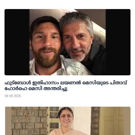
ഫുട്ബോൾ ഇതിഹാസം ലയണൽ മെസിയുടെ പിതാവ്
ഹോർഹെ മെസി അന്തരിച്ചു
08 08 2026