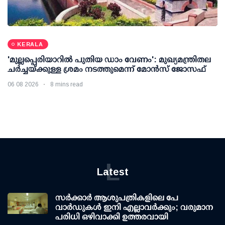
KERALA
'മുല്ലപ്പെരിയാറില്‍ പുതിയ ഡാം വേണം': മുഖ്യമന്ത്രിതല
ചര്‍ച്ചയ്ക്കുള്ള ശ്രമം നടത്തുമെന്ന് മോന്‍സ് ജോസഫ്
06 08 2026
8 mins read
L
Latest
സര്‍ക്കാര്‍ ആശുപത്രികളിലെ പേ
വാര്‍ഡുകള്‍ ഇനി എല്ലാവര്‍ക്കും; വരുമാന
പരിധി ഒഴിവാക്കി ഉത്തരവായി