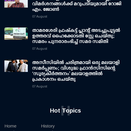
വിമര്‍ശനങ്ങള്‍ക്ക് മറുപടിയുമായി റോജി
എം. ജോണ്‍
07 August
താമരശേരി ഫ്രഷ്കട്ട് പ്ലാന്റ് അടച്ചുപൂട്ടൽ
ഉത്തരവ് ഹൈക്കോടതി സ്റ്റേ ചെയ്തു;
സമരം പുനരാരംഭിച്ച് സമര സമിതി
07 August
അസീസിയിൽ ചരിത്രമായി ഒരു മലയാളി
സമർപ്പണം; വിശുദ്ധ ഫ്രാൻസിസിന്റെ
‘സൂര്യകീർത്തനം’ മലയാളത്തിൽ
പ്രകാശനം ചെയ്തു
07 August
H
Hot Topics
Home
History