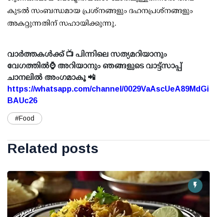
കുടല്‍ സംബന്ധമായ പ്രശ്‌നങ്ങളും ദഹനപ്രശ്‌നങ്ങളും
അകറ്റുന്നതിന് സഹായിക്കുന്നു.
വാർത്തകൾക്ക് 📺 പിന്നിലെ സത്യമറിയാനും
വേഗത്തിൽ⌚ അറിയാനും ഞങ്ങളുടെ വാട്ട്സാപ്പ്
ചാനലിൽ അംഗമാകൂ 📲
https://whatsapp.com/channel/0029VaAscUeA89MdGi
BAUc26
#Food
Related posts