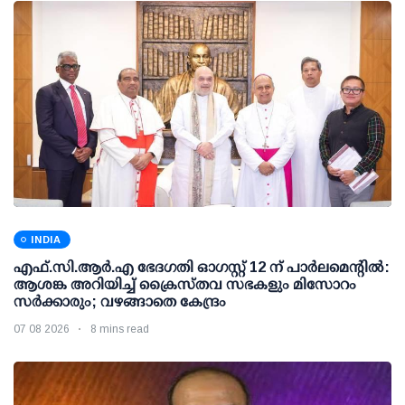
INDIA
എഫ്.സി.ആര്‍.എ ഭേദഗതി ഓഗസ്റ്റ് 12 ന് പാര്‍ലമെന്റില്‍:
ആശങ്ക അറിയിച്ച് ക്രൈസ്തവ സഭകളും മിസോറം
സര്‍ക്കാരും; വഴങ്ങാതെ കേന്ദ്രം
07 08 2026
8 mins read