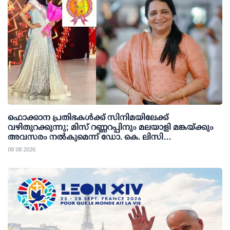
ഫൊക്കാന പ്രതിഭകള്‍ക്ക് സിനിമയിലേക്ക്
വഴിതുറക്കുന്നു; മിസ് റണ്ണറപ്പിനും മലയാളി മങ്കയ്ക്കും
അവസരം നല്‍കുമെന്ന് ഡോ. കെ. ലിസി
ഫെര്‍ണാണ്ടസ്
08 08 2026