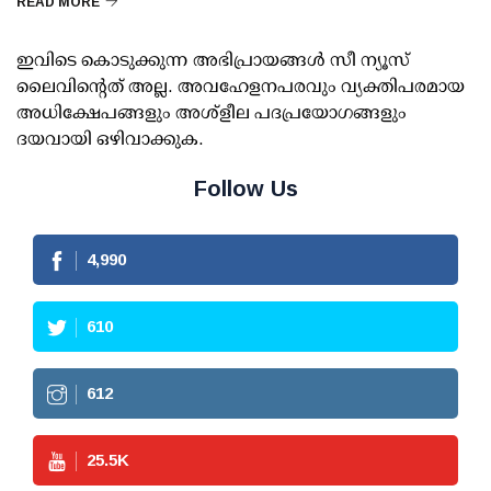
READ MORE
ഇവിടെ കൊടുക്കുന്ന അഭിപ്രായങ്ങള്‍ സീ ന്യൂസ്
ലൈവിന്റെത് അല്ല. അവഹേളനപരവും വ്യക്തിപരമായ
അധിക്ഷേപങ്ങളും അശ്‌ളീല പദപ്രയോഗങ്ങളും
ദയവായി ഒഴിവാക്കുക.
Follow Us
4,990
610
612
25.5
K