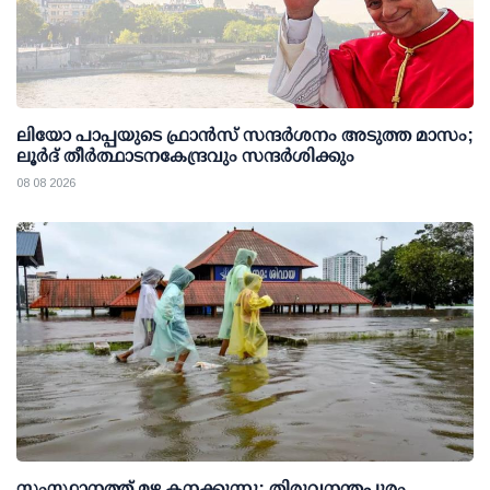
ലിയോ പാപ്പയുടെ ഫ്രാൻസ് സന്ദർശനം അടുത്ത മാസം;
ലൂർദ് തീർത്ഥാടനകേന്ദ്രവും സന്ദർശിക്കും
08 08 2026
സംസ്ഥാനത്ത് മഴ കനക്കുന്നു; തിരുവനന്തപുരം,