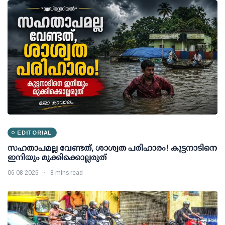
EDITORIAL
സഹതാപമല്ല വേണ്ടത്, ശാശ്വത പരിഹാരം! കുട്ടനാടിനെ
ഇനിയും മുക്കിക്കൊല്ലരുത്
06 08 2026
8 mins read