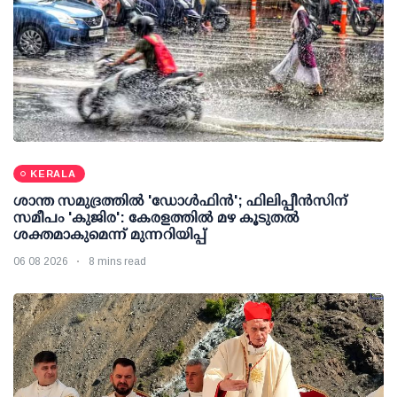
KERALA
ശാന്ത സമുദ്രത്തില്‍ 'ഡോള്‍ഫിന്‍'; ഫിലിപ്പീന്‍സിന്
സമീപം 'കുജിര': കേരളത്തില്‍ മഴ കൂടുതല്‍
ശക്തമാകുമെന്ന് മുന്നറിയിപ്പ്
06 08 2026
8 mins read