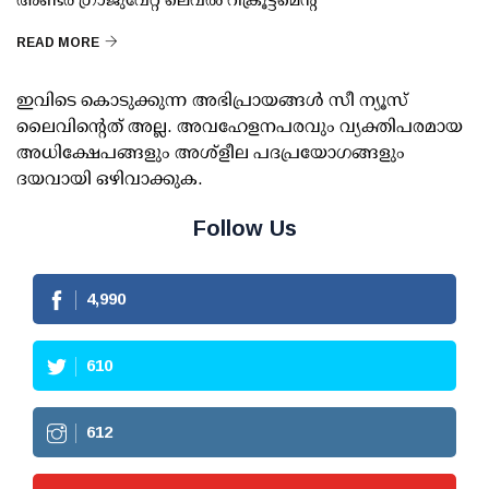
READ MORE
ഇവിടെ കൊടുക്കുന്ന അഭിപ്രായങ്ങള്‍ സീ ന്യൂസ്
ലൈവിന്റെത് അല്ല. അവഹേളനപരവും വ്യക്തിപരമായ
അധിക്ഷേപങ്ങളും അശ്‌ളീല പദപ്രയോഗങ്ങളും
ദയവായി ഒഴിവാക്കുക.
Follow Us
4,990
610
612