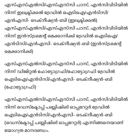
എസ്എസ്എല്‍സി/എസ്എസ്‌സി പാസ്, എന്‍സിവിടിയില്‍
നിന്ന് ഇലക്ട്രിക്കല്‍ ട്രേഡില്‍ ഐടിഐ/എന്‍ടിസി/
എന്‍എസി- ടെക്നീഷ്യന്‍-ബി (ഇലക്ട്രിക്കല്‍)
എസ്എസ്എല്‍സി/എസ്എസ്‌സി പാസ്, എന്‍സിവിടിയില്‍
നിന്ന് ഇന്‍സ്ട്രമെന്റ് മെക്കാനിക്ക് ട്രേഡില്‍ ഐടിഐ/
എന്‍ടിസി/എന്‍എസി- ടെക്നീഷ്യന്‍-ബി (ഇന്‍സ്ട്രമെന്റ്
മെക്കാനിക്ക്)
എസ്എസ്എല്‍സി/എസ്എസ്‌സി പാസ്, എന്‍സിവിടിയില്‍
നിന്ന് ഡിജിറ്റല്‍ ഫോട്ടോഗ്രഫി/ഫോട്ടോഗ്രഫി ട്രേഡില്‍
ഐടിഐ/എന്‍ടിസി/എന്‍എസി- ടെക്നീഷ്യന്‍-ബി
(ഫോട്ടോഗ്രഫി)
എസ്എസ്എല്‍സി/എസ്എസ്‌സി പാസ്, എന്‍സിവിടിയില്‍
നിന്ന് ഡെസ്‌ക്ടോപ്പ് പബ്ലിഷിങ് ഓപ്പറേറ്റര്‍ ട്രേഡില്‍
ഐടിഐ/എന്‍ടിസി/എന്‍എസി- ടെക്നീഷ്യന്‍-ബി
(ഡെസ്‌ക്ടോപ്പ് പബ്ലിഷിങ് ഓപ്പറേറ്റര്‍) എന്നിങ്ങനെയാണ്
യോഗ്യത മാനദണ്ഡം.