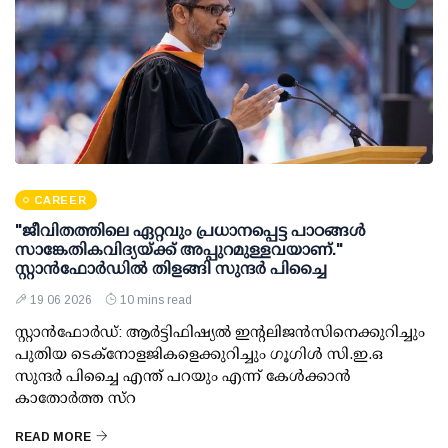
CAREER
"ജീവിതത്തിലെ ഏറ്റവും പ്രധാനപ്പെട്ട പാഠങ്ങൾ
സാങ്കേതികവിദ്യയ്ക്ക് അപ്പുറമുള്ളവയാണ്."
സ്റ്റാൻഫോർഡിൽ തിളങ്ങി സുന്ദർ പിച്ചൈ
19 06 2026
10 mins read
സ്റ്റാൻഫോർഡ്: ആർട്ടിഫിഷ്യൽ ഇന്റലിജൻസിനെക്കുറിച്ചും
പുതിയ ടെക്നോളജികളെക്കുറിച്ചും ഗൂഗിൾ സി.ഇ.ഒ
സുന്ദർ പിച്ചൈ എന്ത് പറയും എന്ന് കേൾക്കാൻ
കാതോർത്ത സ്റ
READ MORE