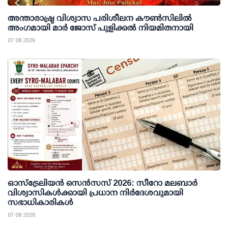
അന്താരാഷ്ട്ര വിശ്വാസ പരിശീലന കൗണ്‍സിലില്‍
അംഗമായി മാര്‍ ജോസ് പുളിക്കല്‍ നിയമിതനായി
07 08 2026
ഓസ്ട്രേലിയൻ സെൻസസ് 2026: സീറോ മലബാർ
വിശ്വാസികൾക്കായി പ്രധാന നിർദേശവുമായി
സഭാധികാരികൾ
07 08 2026