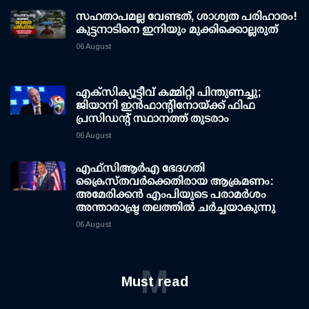
സഹതാപമല്ല വേണ്ടത്, ശാശ്വത പരിഹാരം!
കുട്ടനാടിനെ ഇനിയും മുക്കിക്കൊല്ലരുത്
06 August
എക്സിക്യൂട്ടീവ് കമ്മിറ്റി പിന്തുണച്ചു;
ജിയാനി ഇന്‍ഫാന്റിനോയ്ക്ക് ഫിഫ
പ്രസിഡന്റ് സ്ഥാനത്ത് തുടരാം
06 August
എഫ്‌സി‌ആര്‍‌എ ഭേദഗതി
ക്രൈസ്തവർക്കെതിരായ ആക്രമണം:
അമേരിക്കൻ എംപിയുടെ പരാമർശം
അന്താരാഷ്ട്ര തലത്തിൽ ചർച്ചയാകുന്നു
06 August
M
Must read