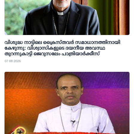
വിശുദ്ധ നാട്ടിലെ ക്രൈസ്തവർ സമാധാനത്തിനായി
കേഴുന്നു: വിശ്വാസികളുടെ ദയനീയ അവസ്ഥ
തുറന്നുകാട്ടി ജെറുസലേം പാത്രിയാർക്കീസ്
07 08 2026