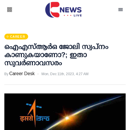
CAREER
ഐഎസ്ആര്‍ഒ ജോലി സ്വപ്‌നം
കാണുകയാണോ?; ഇതാ
സുവര്‍ണാവസരം
Career Desk
By
Mon, Dec 11th, 2023, 4:27 AM