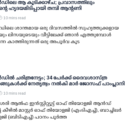
ലൻഡിലെ ആ കൂടിക്കാഴ്ച; പ്രവാസത്തിലും
്റെ ഹൃദയമിടിപ്പായി തമ്പി ആന്റണി
10 mins read
ലൻഡിലെ ശാന്തമായ ഒരു ദിവസത്തിൽ സുഹൃത്തുക്കളായ
യും ലിസയുടെയും വീട്ടിലേക്ക് ഞാൻ എത്തുമ്പോൾ
െ കാത്തിരുന്നത് ഒരു അപൂർവ കൂട
ലൻഡിൽ ചരിത്രനേട്ടം; 34 പേർക്ക് ദൈവശാസ്ത്ര
ങ്ങുകൾക്ക് നേതൃത്വം നൽകി മാർ ജോസഫ് പാംപ്ലാനി
10 mins read
ി ആൽഫ ഇൻസ്റ്റിറ്റ്യൂട്ട് ഓഫ് തിയോളജി ആൻഡ്
ീഴിൽ മാസ്റ്റർ ഓഫ് തിയോളജി (എംടിഎച്ച്), ബാച്ചിലർ
ി (ബി‌ടിഎച്ച്) പഠനം പൂർത്ത