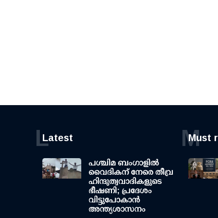
L
M
Latest
Must 
പശ്ചിമ ബംഗാളിൽ
വൈദികന് നേരെ തീവ്ര
ഹിന്ദുത്വവാദികളുടെ
ഭീഷണി; പ്രദേശം
വിട്ടുപോകാൻ
അന്ത്യശാസനം