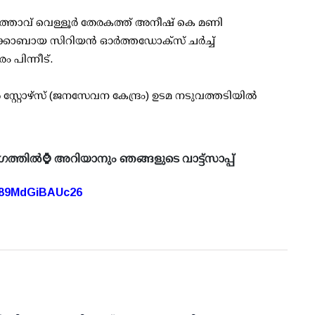
്‍ത്താവ് വെള്ളൂര്‍ തേരകത്ത് അനീഷ് കെ മണി
കോബായ സിറിയന്‍ ഓര്‍ത്തഡോക്‌സ് ചര്‍ച്ച്
 പിന്നീട്.
്റ്റോഴ്‌സ് (ജനസേവന കേന്ദ്രം) ഉടമ നടുവത്തടിയില്‍
ഗത്തിൽ⌚ അറിയാനും ഞങ്ങളുടെ വാട്ട്സാപ്പ്
A89MdGiBAUc26