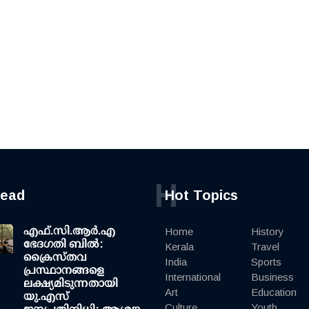
H
read
Hot Topics
എഫ്.സി.ആര്‍.എ
Home
History
ഭേദഗതി ബില്‍:
Kerala
Travel
ക്രൈസ്തവ
India
Sports
പ്രസ്ഥാനങ്ങളെ
International
Business
ലക്ഷ്യമിടുന്നതായി
Art
Education
യു.എസ്
Culture
Youth