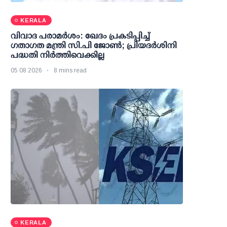
KERALA
വിവാദ പരാമര്‍ശം: ഖേദം പ്രകടിപ്പിച്ച്
ഗതാഗത മന്ത്രി സി.പി ജോണ്‍; പ്രിയദര്‍ശിനി
പദ്ധതി നിര്‍ത്തിവെക്കില്ല
05 08 2026
8 mins read
KERALA