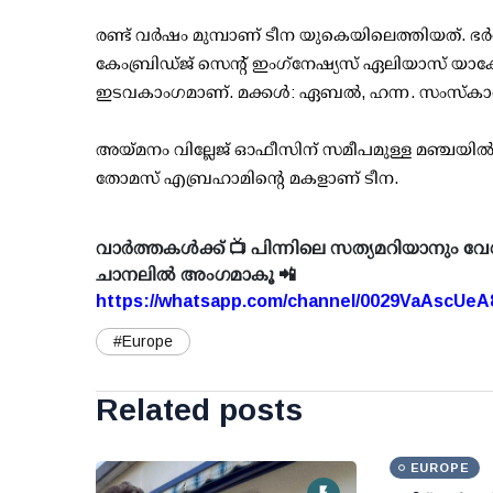
രണ്ട് വര്‍ഷം മുമ്പാണ് ടീന യുകെയിലെത്തിയത്. ഭര
കേംബ്രിഡ്ജ് സെന്റ് ഇംഗ്‌നേഷ്യസ് ഏലിയാസ് യാക്
ഇടവകാംഗമാണ്. മക്കള്‍: ഏബല്‍, ഹന്ന. സംസ്‌കാരം
അയ്മനം വില്ലേജ് ഓഫീസിന് സമീപമുള്ള മഞ്ചയില്‍ സ
തോമസ് എബ്രഹാമിന്റെ മകളാണ് ടീന.
വാർത്തകൾക്ക് 📺 പിന്നിലെ സത്യമറിയാനും വേ
ചാനലിൽ അംഗമാകൂ 📲
https://whatsapp.com/channel/0029VaAscUe
#Europe
Related posts
EUROPE