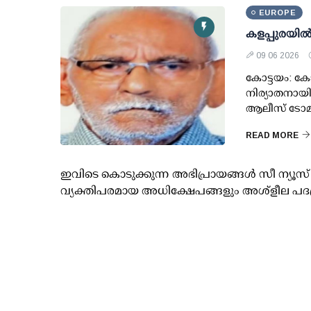
EUROPE
കളപ്പുരയില
09 06 2026
കോട്ടയം: കോട
നിര്യാതനായി. 
ആലീസ് ടോമി
READ MORE
ഇവിടെ കൊടുക്കുന്ന അഭിപ്രായങ്ങള്‍ സീ ന്യ
വ്യക്തിപരമായ അധിക്ഷേപങ്ങളും അശ്‌ളീല പദ