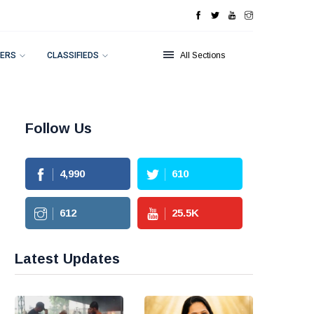
ERS
CLASSIFIEDS
All Sections
Follow Us
4,990
610
612
25.5
K
Latest Updates