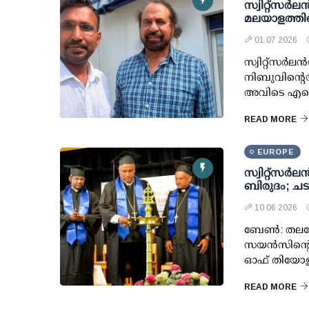
സ്വിറ്റ്സർ
മലയാളത്തിന
01 07 2026
സ്വിറ്റ്സർ
നിബുവിന്റെ
അവിടെ എന്ന
READ MORE
EUROPE
സ്വിറ്റ്സർ
ബിരുദം; ചട
10 06 2026
ബേൺ: തലശേര
സയൻസിന്റെ ക
ഓഫ് തിയോളജ
READ MORE