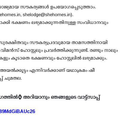
യോജ്യമായ സൗകര്യങ്ങള്‍ ഉപയോഗപ്പെടുത്താം.
ehomes.in,
shelodge@shehomes.in
).
ാക്കി ഭക്ഷണം ലഭ്യമാക്കുന്നതിനുള്ള സംവിധാനവും
‍ സുരക്ഷിതവും സൗകര്യപ്രദവുമായ താമസത്തിനായി
ന്‍സ് ഹോസ്റ്റലും പ്രവര്‍ത്തിക്കുന്നുണ്ട്. രണ്ടും നാലും
കളും കൂടാതെ ഭക്ഷണവും ഹോസ്റ്റലില്‍ ലഭ്യമാക്കും.
യല്‍ക്കൂട്ടം എന്നിവര്‍ക്കാണ് യഥാക്രമം ഷീ
്പ് ചുമതല.
ഗത്തിൽ⌚ അറിയാനും ഞങ്ങളുടെ വാട്ട്സാപ്പ്
A89MdGiBAUc26