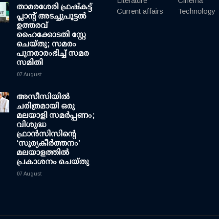
Literature
Cinema
താമരശേരി ഫ്രഷ്കട്ട്
Current affairs
Technology
പ്ലാന്റ് അടച്ചുപൂട്ടൽ
ഉത്തരവ്
ഹൈക്കോടതി സ്റ്റേ
ചെയ്തു; സമരം
പുനരാരംഭിച്ച് സമര
സമിതി
07 August
അസീസിയിൽ
ചരിത്രമായി ഒരു
മലയാളി സമർപ്പണം;
വിശുദ്ധ
ഫ്രാൻസിസിന്റെ
‘സൂര്യകീർത്തനം’
മലയാളത്തിൽ
പ്രകാശനം ചെയ്തു
07 August