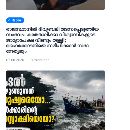
INDIA
രാജസ്ഥാനിൽ ദിവ്യബലി തടസപ്പെടുത്തിയ
സംഭവം: കത്തോലിക്കാ വിശ്വാസികളുടെ
ജാമ്യാപേക്ഷ വീണ്ടും തള്ളി;
ഹൈക്കോടതിയെ സമീപിക്കാൻ സഭാ
നേതൃത്വം
07 08 2026
8 mins read