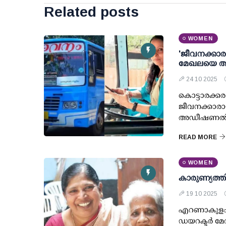
Related posts
WOMEN
'ജീവനക്കാര
മേഖലയെ അച്ച
24 10 2025
കൊട്ടാരക്കര
ജീവനക്കാരായ
അഡീഷണല്‍ 
READ MORE
WOMEN
കാരുണ്യത്ത
19 10 2025
എറണാകുളം കൂ
ഡയറക്ടര്‍ മേ