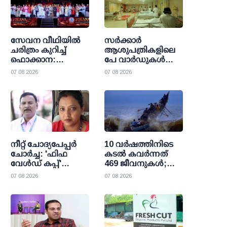
സേവന വീഥിയില്‍
സര്‍ക്കാര്‍
ചരിത്രം കുറിച്ച്
ആശുപത്രികളിലെ
ഫൊക്കാന:
പേ വാര്‍ഡുകള്‍
കല്‍ഹാരിയില്‍
ഇനി എല്ലാവര്‍ക്കും;
07 08 2026
07 08 2026
പ്രത്യാശയുടെ
വരുമാന പരിധി
പുതിയ പ്രഭാതം
ഒഴിവാക്കി
ഉത്തരവായി
നീറ്റ് ചോദ്യപേപ്പര്‍
10 വര്‍ഷത്തിനിടെ
ചോര്‍ച്ച: 'ഫിഫ
കടല്‍ കവര്‍ന്നത്
വേള്‍ഡ് കപ്പ്'
469 ജീവനുകള്‍;
വാട്സാപ്പ് ഗ്രൂപ്പ്
47000 ത്തിലധികം
07 08 2026
07 08 2026
കേന്ദ്രീകരിച്ച്
പേര്‍ക്ക്
ഞെട്ടിക്കുന്ന
രക്ഷാകരമേകി
വിവരങ്ങള്‍
മറൈന്‍ ഫിഷറീസ്
പുറത്തുവിട്ട്
സി.ബി.ഐ