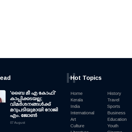
H
read
Hot Topics
'ബൈ മീ എ കോഫി'
Home
History
കാപ്പിക്കടയല്ല;
Kerala
Travel
വിമര്‍ശനങ്ങള്‍ക്ക്
India
Sports
മറുപടിയുമായി റോജി
International
Business
എം. ജോണ്‍
Art
Education
07 August
Culture
Youth