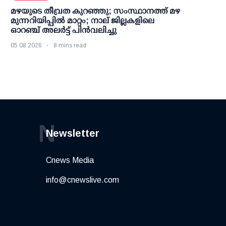
മഴയുടെ തീവ്രത കുറഞ്ഞു; സംസ്ഥാനത്ത് മഴ
മുന്നറിയിപ്പിൽ മാറ്റം; നാല് ജില്ലകളിലെ
ഓറഞ്ച് അലർട്ട് പിൻവലിച്ചു
05 08 2026
8 mins read
N
Newsletter
Cnews Media
info@cnewslive.com