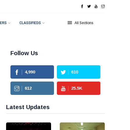
ERS
CLASSIFIEDS
All Sections
Follow Us
4,990
610
612
25.5
K
Latest Updates