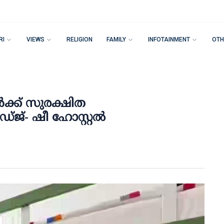
RI
VIEWS
RELIGION
FAMILY
INFOTAINMENT
OTH
ക്ക് സുരക്ഷിത
്- ഷീ ഹോസ്റ്റല്‍