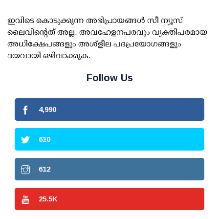
ഇവിടെ കൊടുക്കുന്ന അഭിപ്രായങ്ങള്‍ സീ ന്യൂസ്
ലൈവിന്റെത് അല്ല. അവഹേളനപരവും വ്യക്തിപരമായ
അധിക്ഷേപങ്ങളും അശ്‌ളീല പദപ്രയോഗങ്ങളും
ദയവായി ഒഴിവാക്കുക.
Follow Us
4,990
610
612
25.5
K