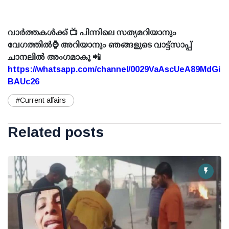
വാർത്തകൾക്ക് 📺 പിന്നിലെ സത്യമറിയാനും
വേഗത്തിൽ⌚ അറിയാനും ഞങ്ങളുടെ വാട്ട്സാപ്പ്
ചാനലിൽ അംഗമാകൂ 📲
https://whatsapp.com/channel/0029VaAscUeA89MdGi
BAUc26
#Current affairs
Related posts