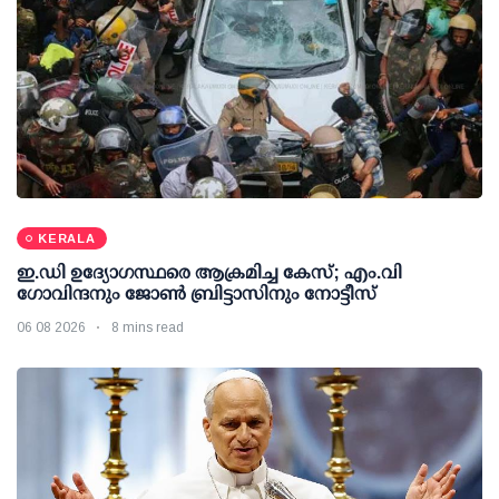
KERALA
ഇ.ഡി ഉദ്യോഗസ്ഥരെ ആക്രമിച്ച കേസ്; എം.വി
ഗോവിന്ദനും ജോണ്‍ ബ്രിട്ടാസിനും നോട്ടീസ്
06 08 2026
8 mins read