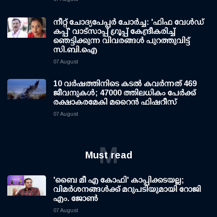
നീറ്റ് ചോദ്യപേപ്പര്‍ ചോര്‍ച്ച: 'ഫിഫ വേള്‍ഡ്
കപ്പ്' വാട്സാപ്പ് ഗ്രൂപ്പ് കേന്ദ്രീകരിച്ച്
ഞെട്ടിക്കുന്ന വിവരങ്ങള്‍ പുറത്തുവിട്ട്
സി.ബി.ഐ
07 August
10 വര്‍ഷത്തിനിടെ കടല്‍ കവര്‍ന്നത് 469
ജീവനുകള്‍; 47000 ത്തിലധികം പേര്‍ക്ക്
രക്ഷാകരമേകി മറൈന്‍ ഫിഷറീസ്
07 August
M
Must read
'ബൈ മീ എ കോഫി' കാപ്പിക്കടയല്ല;
വിമര്‍ശനങ്ങള്‍ക്ക് മറുപടിയുമായി റോജി
എം. ജോണ്‍
07 August