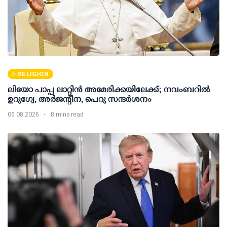
RELIGION
ലിയോ പാപ്പ ലാറ്റിൻ അമേരിക്കയിലേക്ക്; നവംബറിൽ
ഉറുഗ്വേ, അർജന്റീന, പെറു സന്ദർശനം
06 08 2026
8 mins read