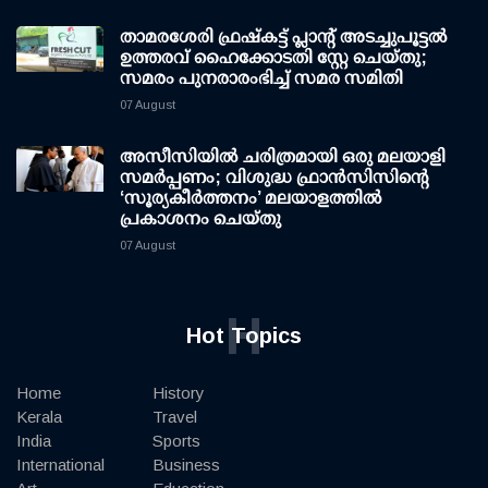
താമരശേരി ഫ്രഷ്കട്ട് പ്ലാന്റ് അടച്ചുപൂട്ടൽ
ഉത്തരവ് ഹൈക്കോടതി സ്റ്റേ ചെയ്തു;
സമരം പുനരാരംഭിച്ച് സമര സമിതി
07 August
അസീസിയിൽ ചരിത്രമായി ഒരു മലയാളി
സമർപ്പണം; വിശുദ്ധ ഫ്രാൻസിസിന്റെ
‘സൂര്യകീർത്തനം’ മലയാളത്തിൽ
പ്രകാശനം ചെയ്തു
07 August
H
Hot Topics
Home
History
Kerala
Travel
India
Sports
International
Business