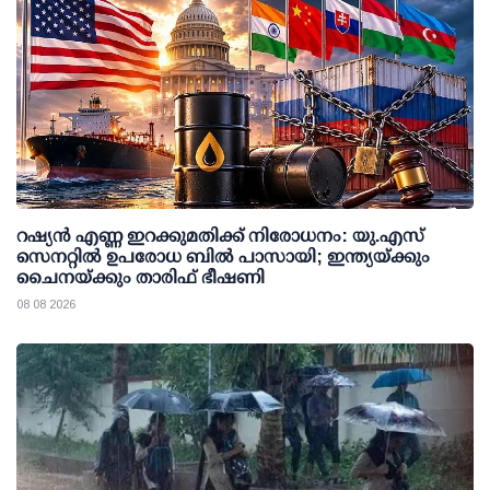
റഷ്യന്‍ എണ്ണ ഇറക്കുമതിക്ക് നിരോധനം: യു.എസ്
സെനറ്റില്‍ ഉപരോധ ബില്‍ പാസായി; ഇന്ത്യയ്ക്കും
ചൈനയ്ക്കും താരിഫ് ഭീഷണി
08 08 2026