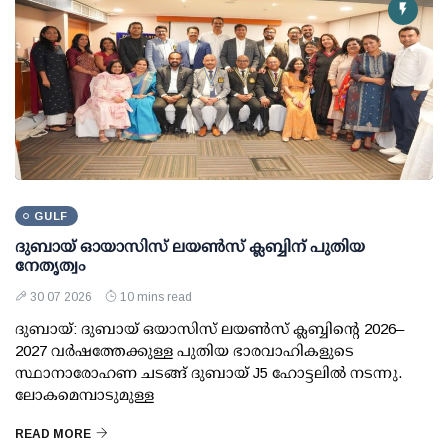
GULF
ദുബായ് ഓയാസിസ് ലയൺസ് ക്ലബ്ബിന് പുതിയ
നേതൃത്വം
30 07 2026
10 mins read
ദുബായ്: ദുബായ് ഒയാസിസ് ലയൺസ് ക്ലബ്ബിന്റെ 2026–
2027 വർഷത്തേക്കുള്ള പുതിയ ഭാരവാഹികളുടെ
സ്ഥാനാരോഹണ ചടങ്ങ് ദുബായ് J5 ഹോട്ടലിൽ നടന്നു.
ലോകമെമ്പാടുമുള്ള
READ MORE