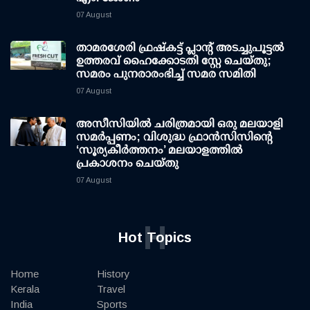
07 August
താമരശേരി ഫ്രഷ്കട്ട് പ്ലാന്റ് അടച്ചുപൂട്ടൽ
ഉത്തരവ് ഹൈക്കോടതി സ്റ്റേ ചെയ്തു;
സമരം പുനരാരംഭിച്ച് സമര സമിതി
07 August
അസീസിയിൽ ചരിത്രമായി ഒരു മലയാളി
സമർപ്പണം; വിശുദ്ധ ഫ്രാൻസിസിന്റെ
‘സൂര്യകീർത്തനം’ മലയാളത്തിൽ
പ്രകാശനം ചെയ്തു
07 August
H
Hot Topics
Home
History
Kerala
Travel
India
Sports