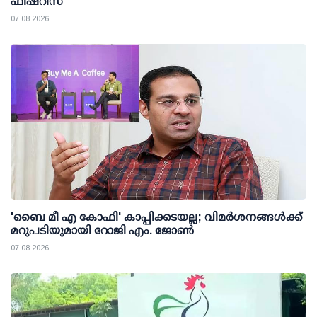
ഫിഷറീസ്
07 08 2026
'ബൈ മീ എ കോഫി' കാപ്പിക്കടയല്ല; വിമര്‍ശനങ്ങള്‍ക്ക്
മറുപടിയുമായി റോജി എം. ജോണ്‍
07 08 2026