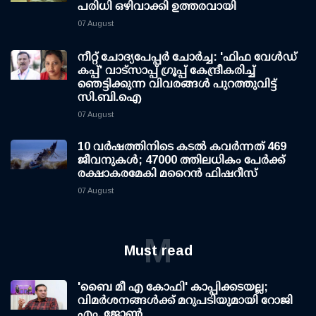
പരിധി ഒഴിവാക്കി ഉത്തരവായി
07 August
നീറ്റ് ചോദ്യപേപ്പര്‍ ചോര്‍ച്ച: 'ഫിഫ വേള്‍ഡ്
കപ്പ്' വാട്സാപ്പ് ഗ്രൂപ്പ് കേന്ദ്രീകരിച്ച്
ഞെട്ടിക്കുന്ന വിവരങ്ങള്‍ പുറത്തുവിട്ട്
സി.ബി.ഐ
07 August
10 വര്‍ഷത്തിനിടെ കടല്‍ കവര്‍ന്നത് 469
ജീവനുകള്‍; 47000 ത്തിലധികം പേര്‍ക്ക്
രക്ഷാകരമേകി മറൈന്‍ ഫിഷറീസ്
07 August
M
Must read
'ബൈ മീ എ കോഫി' കാപ്പിക്കടയല്ല;
വിമര്‍ശനങ്ങള്‍ക്ക് മറുപടിയുമായി റോജി
എം. ജോണ്‍