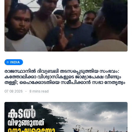
INDIA
രാജസ്ഥാനിൽ ദിവ്യബലി തടസപ്പെടുത്തിയ സംഭവം:
കത്തോലിക്കാ വിശ്വാസികളുടെ ജാമ്യാപേക്ഷ വീണ്ടും
തള്ളി; ഹൈക്കോടതിയെ സമീപിക്കാൻ സഭാ നേതൃത്വം
07 08 2026
8 mins read