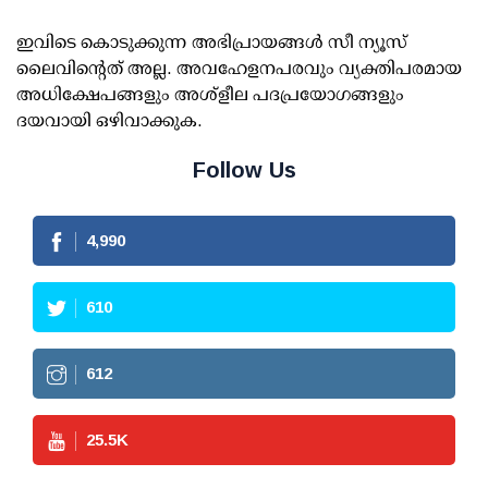
ഇവിടെ കൊടുക്കുന്ന അഭിപ്രായങ്ങള്‍ സീ ന്യൂസ്
ലൈവിന്റെത് അല്ല. അവഹേളനപരവും വ്യക്തിപരമായ
അധിക്ഷേപങ്ങളും അശ്‌ളീല പദപ്രയോഗങ്ങളും
ദയവായി ഒഴിവാക്കുക.
Follow Us
4,990
610
612
25.5
K