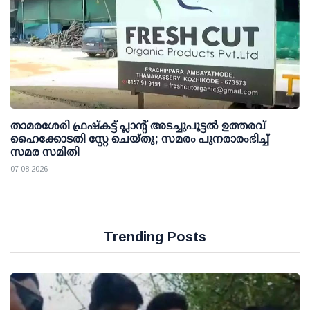
താമരശേരി ഫ്രഷ്കട്ട് പ്ലാന്റ് അടച്ചുപൂട്ടൽ ഉത്തരവ്
ഹൈക്കോടതി സ്റ്റേ ചെയ്തു; സമരം പുനരാരംഭിച്ച്
സമര സമിതി
07 08 2026
Trending Posts