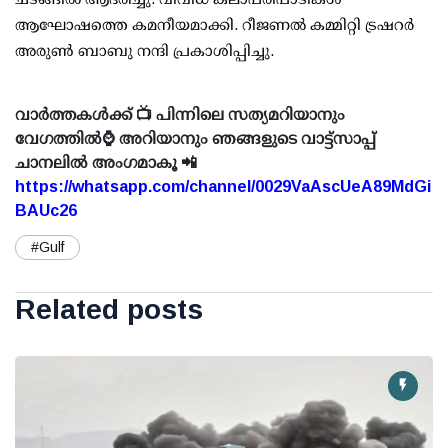
ആഘോഷത്തെ കമനീയമാക്കി. റീജണല്‍ കമ്മിറ്റി ട്രഷറര്‍
അരുണ്‍ ബാബു നന്ദി പ്രകാശിപ്പിച്ചു.
വാർത്തകൾക്ക് 📺 പിന്നിലെ സത്യമറിയാനും
വേഗത്തിൽ⌚ അറിയാനും ഞങ്ങളുടെ വാട്ട്സാപ്പ്
ചാനലിൽ അംഗമാകൂ 📲
https://whatsapp.com/channel/0029VaAscUeA89MdGi
BAUc26
#Gulf
Related posts