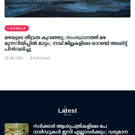
KERALA
മഴയുടെ തീവ്രത കുറഞ്ഞു; സംസ്ഥാനത്ത് മഴ
മുന്നറിയിപ്പിൽ മാറ്റം; നാല് ജില്ലകളിലെ ഓറഞ്ച് അലർട്ട്
പിൻവലിച്ചു
05 08 2026
8 mins read
L
Latest
സര്‍ക്കാര്‍ ആശുപത്രികളിലെ പേ
വാര്‍ഡുകള്‍ ഇനി എല്ലാവര്‍ക്കും; വരുമാന