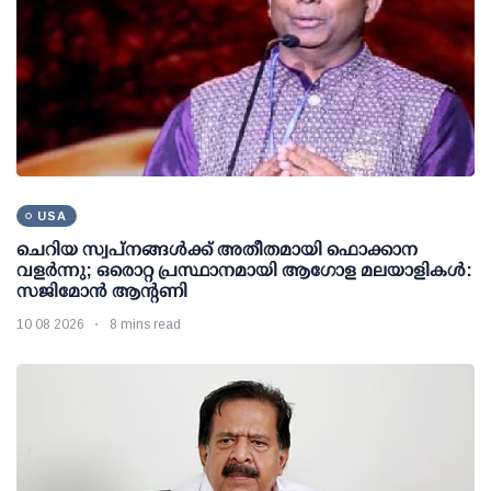
USA
ചെറിയ സ്വപ്നങ്ങൾക്ക് അതീതമായി ഫൊക്കാന
വളർന്നു; ഒരൊറ്റ പ്രസ്ഥാനമായി ആഗോള മലയാളികൾ:
സജിമോൻ ആന്റണി
10 08 2026
8 mins read