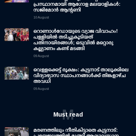
പ്രസ്ഥാനമായി ആഗോള മലയാളികൾ:
സജിമോൻ ആന്റണി
10 August
റൊണാള്‍ഡോയുടെ വ്യാജ വിവാഹം!
പള്ളിയില്‍ തടിച്ചുകൂടിയത്
പതിനായിരങ്ങള്‍; ഒടുവില്‍ മറ്റൊരു
കല്ല്യാണം കണ്ട് മടങ്ങി
09 August
വെള്ളക്കെട്ട് രൂക്ഷം: കുട്ടനാട് താലൂക്കിലെ
വിദ്യാഭ്യാസ സ്ഥാപനങ്ങള്‍ക്ക് തിങ്കളാഴ്ച
അവധി
09 August
M
Must read
മരണത്തിലും നീതികിട്ടാതെ കുട്ടനാട്:
പ്രളയജലത്തില്‍ മുങ്ങി ആദ്യാവസാന