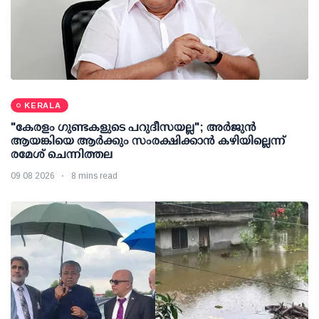
KERALA
"കേരളം ഗുണ്ടകളുടെ പറുദീസയല്ല"; അർജുൻ
ആയങ്കിയെ ആർക്കും സംരക്ഷിക്കാൻ കഴിയില്ലെന്ന്
രമേശ് ചെന്നിത്തല
09 08 2026
8 mins read