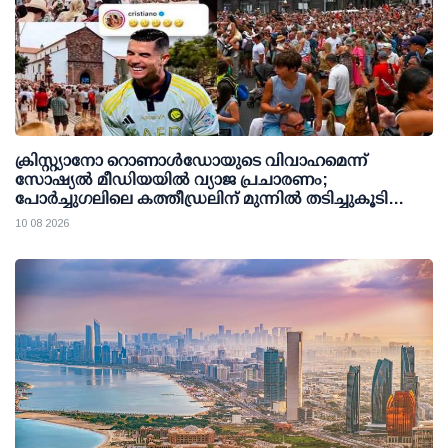
ക്രിസ്റ്റ്യാനോ റൊണാള്‍ഡോയുടെ വിവാഹമെന്ന്
സോഷ്യല്‍ മീഡിയയില്‍ വ്യാജ പ്രചാരണം;
പോര്‍ച്ചുഗലിലെ കത്തീഡ്രലിന് മുന്നില്‍ തടിച്ചുകൂടി
ജനക്കൂട്ടം
10 08 2026