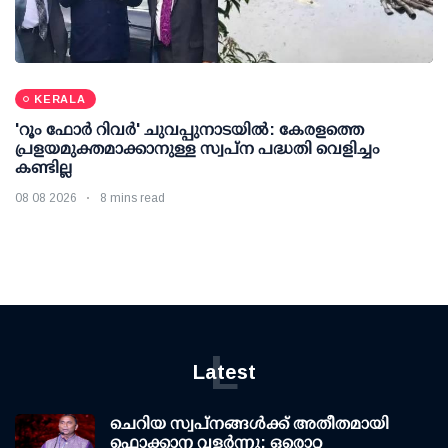
KERALA
'റൂം ഫോര്‍ റിവര്‍' ചുവപ്പുനാടയില്‍: കേരളത്തെ
പ്രളയമുക്തമാക്കാനുള്ള സ്വപ്ന പദ്ധതി വെളിച്ചം
കണ്ടില്ല
08 08 2026
8 mins read
L
Latest
ചെറിയ സ്വപ്നങ്ങൾക്ക് അതീതമായി
ഫൊക്കാന വളർന്നു; ഒരൊറ്റ