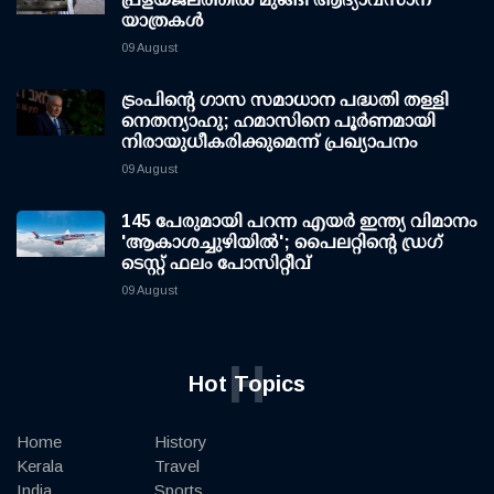
യാത്രകള്‍
09 August
ട്രംപിന്റെ ഗാസ സമാധാന പദ്ധതി തള്ളി
നെതന്യാഹു; ഹമാസിനെ പൂര്‍ണമായി
നിരായുധീകരിക്കുമെന്ന് പ്രഖ്യാപനം
09 August
145 പേരുമായി പറന്ന എയര്‍ ഇന്ത്യ വിമാനം
'ആകാശച്ചുഴിയില്‍'; പൈലറ്റിന്റെ ഡ്രഗ്
ടെസ്റ്റ് ഫലം പോസിറ്റീവ്
09 August
H
Hot Topics
Home
History
Kerala
Travel
India
Sports