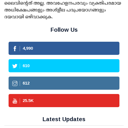
ലൈവിന്റെത് അല്ല. അവഹേളനപരവും വ്യക്തിപരമായ
അധിക്ഷേപങ്ങളും അശ്‌ളീല പദപ്രയോഗങ്ങളും
ദയവായി ഒഴിവാക്കുക.
Follow Us
4,990
610
612
25.5
K
Latest Updates