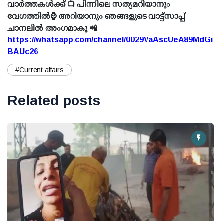
വാർത്തകൾക്ക് 📺 പിന്നിലെ സത്യമറിയാനും
വേഗത്തിൽ⌚ അറിയാനും ഞങ്ങളുടെ വാട്ട്സാപ്പ്
ചാനലിൽ അംഗമാകൂ 📲
https://whatsapp.com/channel/0029VaAscUeA89MdGi
BAUc26
#Current affairs
Related posts