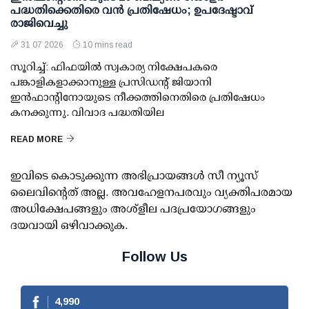
പദ്ധതിക്കെതിരെ വന്‍ പ്രതിഷേധം; ഉപദേഷ്ടാവ്
രാജിവെച്ചു
31 07 2026
10 mins read
സൂറിച്ച്: ഫിഫയില്‍ സ്വകാര്യ നിക്ഷേപകരെ
പങ്കാളികളാക്കാനുള്ള പ്രസിഡന്റ് ജിയാനി
ഇന്‍ഫാന്റിനോയുടെ നീക്കത്തിനെതിരെ പ്രതിഷേധം
കനക്കുന്നു. വിവാദ പദ്ധതിയില
READ MORE
ഇവിടെ കൊടുക്കുന്ന അഭിപ്രായങ്ങള്‍ സീ ന്യൂസ്
ലൈവിന്റെത് അല്ല. അവഹേളനപരവും വ്യക്തിപരമായ
അധിക്ഷേപങ്ങളും അശ്‌ളീല പദപ്രയോഗങ്ങളും
ദയവായി ഒഴിവാക്കുക.
Follow Us
4,990