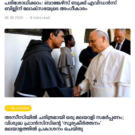
പരിശോധിക്കാം: ബാങ്കേഴ്സ് ബുക്ക് എവിഡന്‍സ്
ബില്ലിന് ലോക്സഭയുടെ അംഗീകാരം
06 08 2026
8 mins read
RELIGION
അസീസിയിൽ ചരിത്രമായി ഒരു മലയാളി സമർപ്പണം;
വിശുദ്ധ ഫ്രാൻസിസിന്റെ ‘സൂര്യകീർത്തനം’
മലയാളത്തിൽ പ്രകാശനം ചെയ്തു