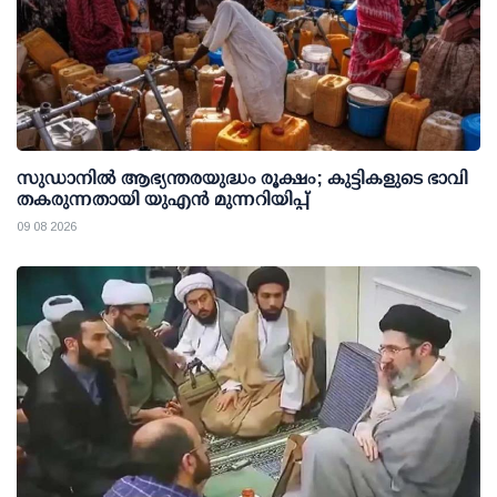
സുഡാനിൽ ആഭ്യന്തരയുദ്ധം രൂക്ഷം; കുട്ടികളുടെ ഭാവി
തകരുന്നതായി യുഎൻ മുന്നറിയിപ്പ്
09 08 2026