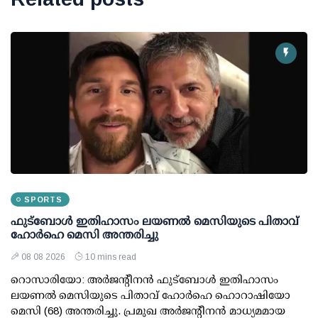
SPORTS
ഫുട്ബോൾ ഇതിഹാസം ലയണൽ മെസിയുടെ പിതാവ്
ഹോർഹെ മെസി അന്തരിച്ചു
08 08 2026
10 mins read
റൊസാരിയോ: അർജന്റീനൻ ഫുട്ബോൾ ഇതിഹാസം
ലയണൽ മെസിയുടെ പിതാവ് ഹോർഹെ ഹൊറാഷിയോ
മെസി (68) അന്തരിച്ചു. പ്രമുഖ അർജന്റീനൻ മാധ്യമമായ