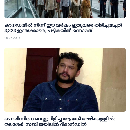
കാനഡയിൽ നിന്ന് ഈ വർഷം ഇതുവരെ തിരിച്ചയച്ചത്
3,323 ഇന്ത്യക്കാരെ; പട്ടികയിൽ ഒന്നാമത്
09 08 2026
പൊലീസിനെ വെല്ലുവിളിച്ച ആയങ്കി അഴിക്കുള്ളില്‍;
തലശേരി സബ് ജയിലില്‍ റിമാന്‍ഡില്‍