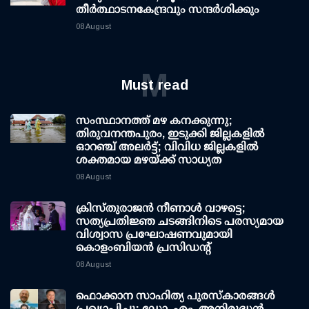
തീർത്ഥാടനകേന്ദ്രവും സന്ദർശിക്കും
08 August
M
Must read
സംസ്ഥാനത്ത് മഴ കനക്കുന്നു;
തിരുവനന്തപുരം, ഇടുക്കി ജില്ലകളിൽ
ഓറഞ്ച് അലർട്ട്; വിവിധ ജില്ലകളിൽ
ശക്തമായ മഴയ്ക്ക് സാധ്യത
08 August
ക്രിസ്തുരാജൻ നീണാൾ വാഴട്ടെ;
സത്യപ്രതിജ്ഞ ചടങ്ങിനിടെ പരസ്യമായ
വിശ്വാസ പ്രഘോഷണവുമായി
കൊളംബിയൻ പ്രസിഡന്റ്
08 August
ഫൊക്കാന സാഹിത്യ പുരസ്‌കാരങ്ങള്‍
പ്രഖ്യാപിച്ചു: ഡോ. എം. അനിരുദ്ധന്‍