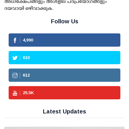
അധിക്ഷേപങ്ങളും അശ്‌ളീല പദപ്രയോഗങ്ങളും
ദയവായി ഒഴിവാക്കുക.
Follow Us
4,990
610
612
25.5
K
Latest Updates