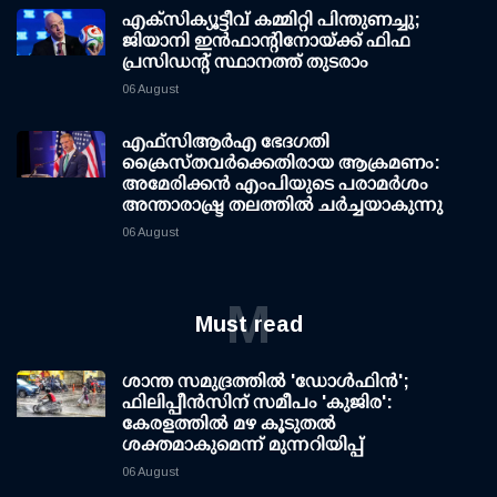
എക്സിക്യൂട്ടീവ് കമ്മിറ്റി പിന്തുണച്ചു;
ജിയാനി ഇന്‍ഫാന്റിനോയ്ക്ക് ഫിഫ
പ്രസിഡന്റ് സ്ഥാനത്ത് തുടരാം
06 August
എഫ്‌സി‌ആര്‍‌എ ഭേദഗതി
ക്രൈസ്തവർക്കെതിരായ ആക്രമണം:
അമേരിക്കൻ എംപിയുടെ പരാമർശം
അന്താരാഷ്ട്ര തലത്തിൽ ചർച്ചയാകുന്നു
06 August
M
Must read
ശാന്ത സമുദ്രത്തില്‍ 'ഡോള്‍ഫിന്‍';
ഫിലിപ്പീന്‍സിന് സമീപം 'കുജിര':
കേരളത്തില്‍ മഴ കൂടുതല്‍
ശക്തമാകുമെന്ന് മുന്നറിയിപ്പ്
06 August