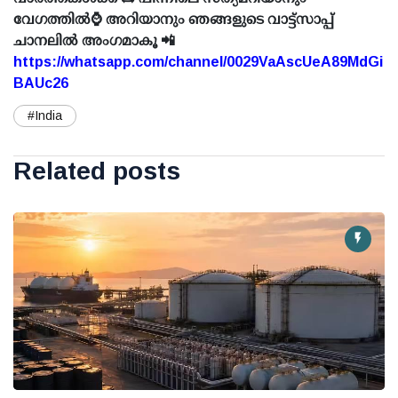
വേഗത്തിൽ⌚ അറിയാനും ഞങ്ങളുടെ വാട്ട്സാപ്പ്
ചാനലിൽ അംഗമാകൂ 📲
https://whatsapp.com/channel/0029VaAscUeA89MdGi
BAUc26
#India
Related posts