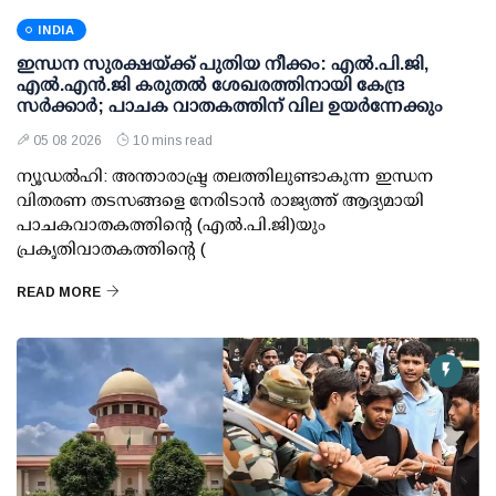
INDIA
ഇന്ധന സുരക്ഷയ്ക്ക് പുതിയ നീക്കം: എല്‍.പി.ജി,
എല്‍.എന്‍.ജി കരുതല്‍ ശേഖരത്തിനായി കേന്ദ്ര
സര്‍ക്കാര്‍; പാചക വാതകത്തിന് വില ഉയര്‍ന്നേക്കും
05 08 2026
10 mins read
ന്യൂഡല്‍ഹി: അന്താരാഷ്ട്ര തലത്തിലുണ്ടാകുന്ന ഇന്ധന
വിതരണ തടസങ്ങളെ നേരിടാന്‍ രാജ്യത്ത് ആദ്യമായി
പാചകവാതകത്തിന്റെ (എല്‍.പി.ജി)യും
പ്രകൃതിവാതകത്തിന്റെ (
READ MORE