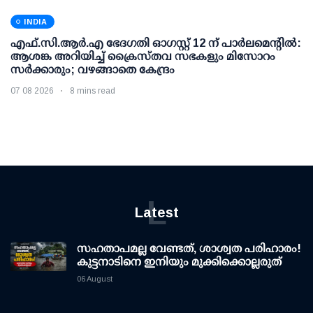
INDIA
എഫ്.സി.ആര്‍.എ ഭേദഗതി ഓഗസ്റ്റ് 12 ന് പാര്‍ലമെന്റില്‍:
ആശങ്ക അറിയിച്ച് ക്രൈസ്തവ സഭകളും മിസോറം
സര്‍ക്കാരും; വഴങ്ങാതെ കേന്ദ്രം
07 08 2026
8 mins read
L
Latest
സഹതാപമല്ല വേണ്ടത്, ശാശ്വത പരിഹാരം!
കുട്ടനാടിനെ ഇനിയും മുക്കിക്കൊല്ലരുത്
06 August