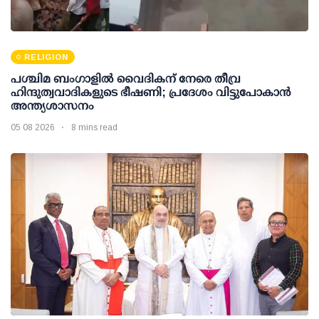
RELIGION
പശ്ചിമ ബംഗാളിൽ വൈദികന് നേരെ തീവ്ര
ഹിന്ദുത്വവാദികളുടെ ഭീഷണി; പ്രദേശം വിട്ടുപോകാൻ
അന്ത്യശാസനം
05 08 2026
8 mins read