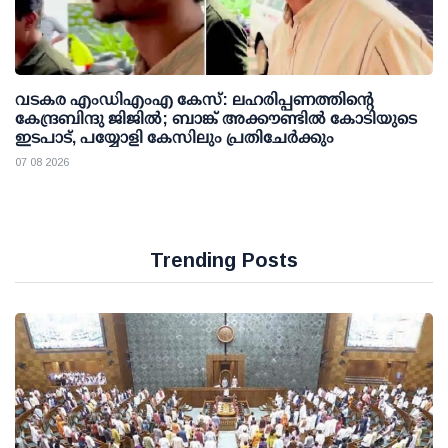
വടകര എംഡിഎംഎ കേസ്: ലഹരിപ്പണത്തിന്റെ
കേന്ദ്രബിന്ദു ജിജില്‍; ബാങ്ക് അക്കൗണ്ടില്‍ കോടിയുടെ
ഇടപാട്, പയ്യോളി കേസിലും പ്രതിചേര്‍ക്കും
07 08 2026
Trending Posts