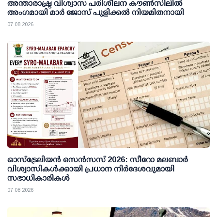
അന്താരാഷ്ട്ര വിശ്വാസ പരിശീലന കൗണ്‍സിലില്‍
അംഗമായി മാര്‍ ജോസ് പുളിക്കല്‍ നിയമിതനായി
07 08 2026
ഓസ്ട്രേലിയൻ സെൻസസ് 2026: സീറോ മലബാർ
വിശ്വാസികൾക്കായി പ്രധാന നിർദേശവുമായി
സഭാധികാരികൾ
07 08 2026