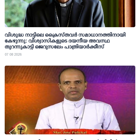
വിശുദ്ധ നാട്ടിലെ ക്രൈസ്തവർ സമാധാനത്തിനായി
കേഴുന്നു: വിശ്വാസികളുടെ ദയനീയ അവസ്ഥ
തുറന്നുകാട്ടി ജെറുസലേം പാത്രിയാർക്കീസ്
07 08 2026