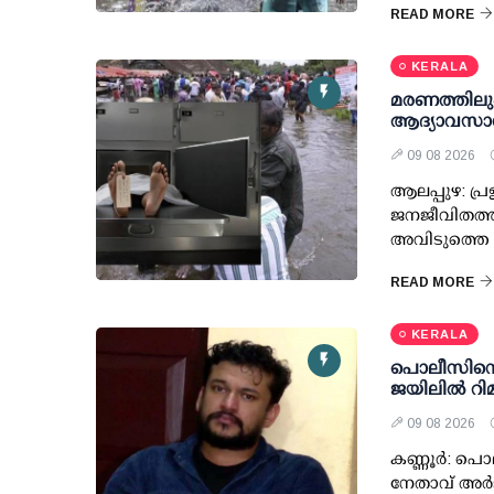
READ MORE
KERALA
മരണത്തിലും 
ആദ്യാവസാന
09 08 2026
ആലപ്പുഴ: പ്
ജനജീവിതത്ത
അവിടുത്തെ സ
READ MORE
KERALA
പൊലീസിനെ വ
ജയിലില്‍ റിമ
09 08 2026
കണ്ണൂര്‍: പൊ
നേതാവ് അര്‍