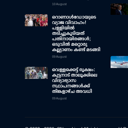
10 August
റൊണാള്‍ഡോയുടെ
വ്യാജ വിവാഹം!
പള്ളിയില്‍
തടിച്ചുകൂടിയത്
പതിനായിരങ്ങള്‍;
ഒടുവില്‍ മറ്റൊരു
കല്ല്യാണം കണ്ട് മടങ്ങി
09 August
വെള്ളക്കെട്ട് രൂക്ഷം:
കുട്ടനാട് താലൂക്കിലെ
വിദ്യാഭ്യാസ
സ്ഥാപനങ്ങള്‍ക്ക്
തിങ്കളാഴ്ച അവധി
09 August