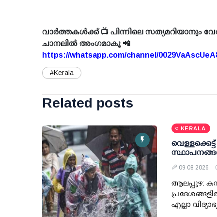
വാർത്തകൾക്ക് 📺 പിന്നിലെ സത്യമറിയാനും വേ
ചാനലിൽ അംഗമാകൂ 📲
https://whatsapp.com/channel/0029VaAscUe
#Kerala
Related posts
KERALA
വെള്ളക്കെട്ട
സ്ഥാപനങ്ങള
09 08 2026
ആലപ്പുഴ: കന
പ്രദേശങ്ങളില
എല്ലാ വിദ്യാ