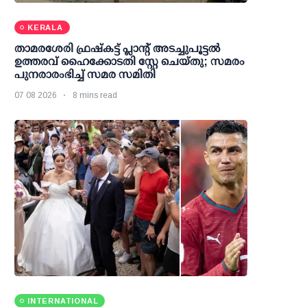
KERALA
താമരശേരി ഫ്രഷ്കട്ട് പ്ലാന്റ് അടച്ചുപൂട്ടൽ
ഉത്തരവ് ഹൈക്കോടതി സ്റ്റേ ചെയ്തു; സമരം
പുനരാരംഭിച്ച് സമര സമിതി
07 08 2026
8 mins read
INTERNATIONAL