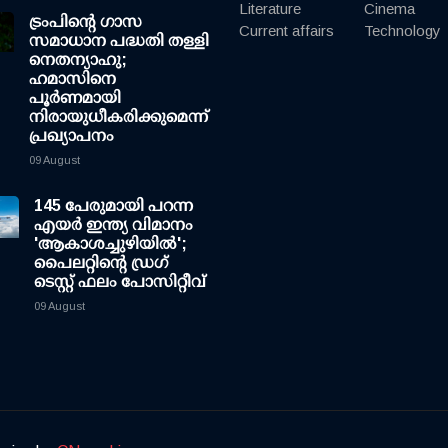
Literature
Cinema
ട്രംപിന്റെ ഗാസ
Current affairs
Technology
സമാധാന പദ്ധതി തള്ളി
നെതന്യാഹു;
ഹമാസിനെ
പൂര്‍ണമായി
നിരായുധീകരിക്കുമെന്ന്
പ്രഖ്യാപനം
09 August
145 പേരുമായി പറന്ന
എയര്‍ ഇന്ത്യ വിമാനം
'ആകാശച്ചുഴിയില്‍';
പൈലറ്റിന്റെ ഡ്രഗ്
ടെസ്റ്റ് ഫലം പോസിറ്റീവ്
09 August