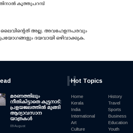
ാല്‍ കൂത്തുപറമ്പ്
ൂസ് ലൈവിന്റെത് അല്ല. അവഹേളനപരവും
പ്രയോഗങ്ങളും ദയവായി ഒഴിവാക്കുക.
H
read
Hot Topics
മരണത്തിലും
Home
History
നീതികിട്ടാതെ കുട്ടനാട്:
Kerala
Travel
പ്രളയജലത്തില്‍ മുങ്ങി
India
Sports
ആദ്യാവസാന
International
Business
യാത്രകള്‍
Art
Education
09 August
Culture
Youth