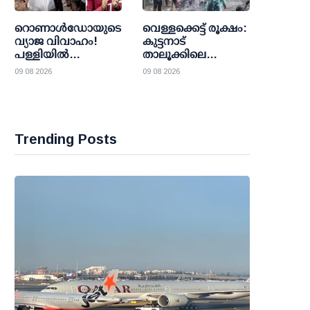
ആന്റണി
റൊണാള്‍ഡോയുടെ
വെള്ളക്കെട്ട് രൂക്ഷം:
വ്യാജ വിവാഹം!
കുട്ടനാട്
പള്ളിയില്‍
താലൂക്കിലെ
തടിച്ചുകൂടിയത്
വിദ്യാഭ്യാസ
09 08 2026
09 08 2026
പതിനായിരങ്ങള്‍;
സ്ഥാപനങ്ങള്‍ക്ക്
ഒടുവില്‍ മറ്റൊരു
തിങ്കളാഴ്ച അവധി
കല്ല്യാണം കണ്ട്
മടങ്ങി
Trending Posts