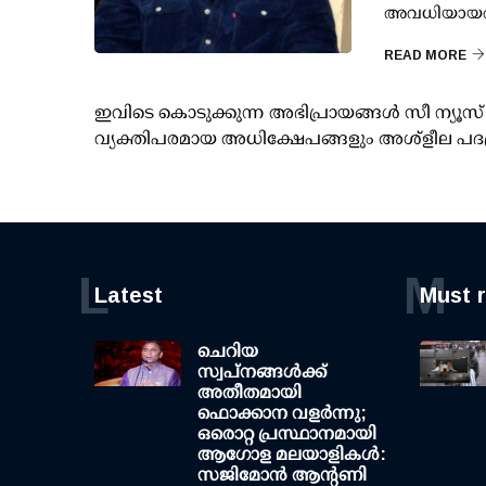
അവധിയായതിന
READ MORE
ഇവിടെ കൊടുക്കുന്ന അഭിപ്രായങ്ങള്‍ സീ ന്യ
വ്യക്തിപരമായ അധിക്ഷേപങ്ങളും അശ്‌ളീല പദ
L
M
Latest
Must 
ചെറിയ
സ്വപ്നങ്ങൾക്ക്
അതീതമായി
ഫൊക്കാന വളർന്നു;
ഒരൊറ്റ പ്രസ്ഥാനമായി
ആഗോള മലയാളികൾ:
സജിമോൻ ആന്റണി