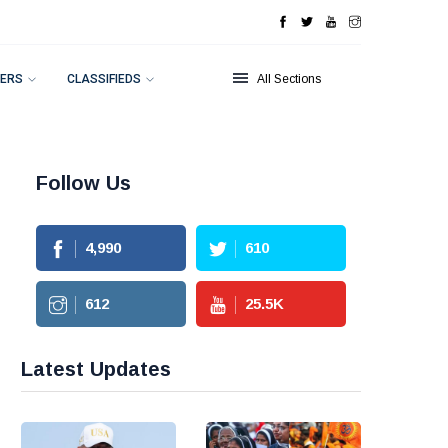
ERS
CLASSIFIEDS
All Sections
Follow Us
4,990
610
612
25.5
K
Latest Updates