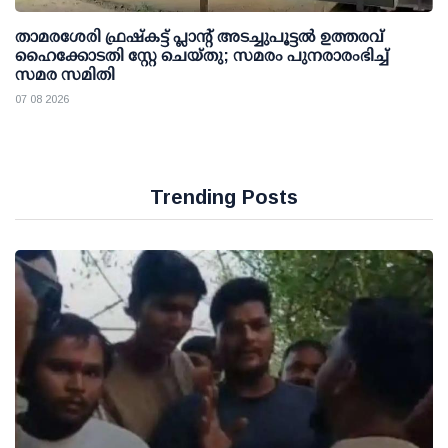
താമരശേരി ഫ്രഷ്കട്ട് പ്ലാന്റ് അടച്ചുപൂട്ടൽ ഉത്തരവ്
ഹൈക്കോടതി സ്റ്റേ ചെയ്തു; സമരം പുനരാരംഭിച്ച്
സമര സമിതി
07 08 2026
Trending Posts