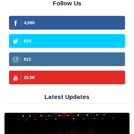
Follow Us
4,990
610
612
25.5
K
Latest Updates