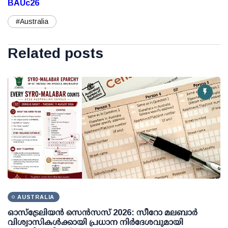
BAUc26
#Australia
Related posts
AUSTRALIA
ഓസ്ട്രേലിയൻ സെൻസസ് 2026: സീറോ മലബാർ
വിശ്വാസികൾക്കായി പ്രധാന നിർദേശവുമായി