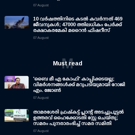
07 August
10 വര്‍ഷത്തിനിടെ കടല്‍ കവര്‍ന്നത് 469
ജീവനുകള്‍; 47000 ത്തിലധികം പേര്‍ക്ക്
രക്ഷാകരമേകി മറൈന്‍ ഫിഷറീസ്
07 August
M
Must read
'ബൈ മീ എ കോഫി' കാപ്പിക്കടയല്ല;
വിമര്‍ശനങ്ങള്‍ക്ക് മറുപടിയുമായി റോജി
എം. ജോണ്‍
07 August
താമരശേരി ഫ്രഷ്കട്ട് പ്ലാന്റ് അടച്ചുപൂട്ടൽ
ഉത്തരവ് ഹൈക്കോടതി സ്റ്റേ ചെയ്തു;
സമരം പുനരാരംഭിച്ച് സമര സമിതി
07 August