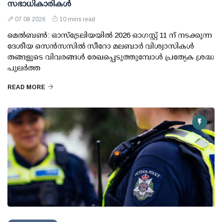
സഭാധികാരികൾ
07 08 2026
10 mins read
മെൽബൺ: ഓസ്ട്രേലിയയിൽ 2026 ഓഗസ്റ്റ് 11 ന് നടക്കുന്ന
ദേശീയ സെൻസസിൽ സീറോ മലബാർ വിശ്വാസികൾ
തങ്ങളുടെ വിവരങ്ങൾ രേഖപ്പെടുത്തുമ്പോൾ പ്രത്യേക ശ്രദ്ധ
പുലർത്ത
READ MORE