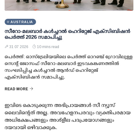
AUSTRALIA
സീറോ-മലബാർ കൾച്ചറൽ ഹെറിറ്റേജ് എക്സിബിഷൻ
പെർത്ത് 2026 സമാപിച്ചു
31 07 2026
10 mins read
പെർത്ത്: ഓസ്ട്രേലിയയിലെ പെർത്ത് ഓറഞ്ച് ഗ്രോവിലുള്ള
സെന്റ് ജോസഫ് സീറോ-മലബാർ ഇടവകങ്കണത്തിൽ
സംഘടിപ്പിച്ച കൾച്ചറൽ ആൻഡ് ഹെറിറ്റേജ്
എക്സിബിഷൻ സമാപിച്ചു.
READ MORE
ഇവിടെ കൊടുക്കുന്ന അഭിപ്രായങ്ങള്‍ സീ ന്യൂസ്
ലൈവിന്റെത് അല്ല. അവഹേളനപരവും വ്യക്തിപരമായ
അധിക്ഷേപങ്ങളും അശ്‌ളീല പദപ്രയോഗങ്ങളും
ദയവായി ഒഴിവാക്കുക.