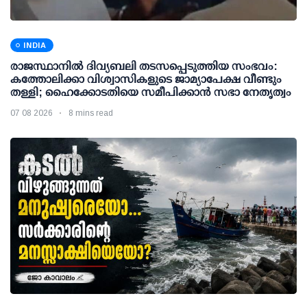
INDIA
രാജസ്ഥാനിൽ ദിവ്യബലി തടസപ്പെടുത്തിയ സംഭവം:
കത്തോലിക്കാ വിശ്വാസികളുടെ ജാമ്യാപേക്ഷ വീണ്ടും
തള്ളി; ഹൈക്കോടതിയെ സമീപിക്കാൻ സഭാ നേതൃത്വം
07 08 2026
8 mins read