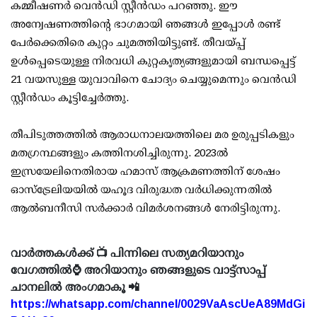
കമ്മീഷണർ വെൻഡി സ്റ്റീൻഡം പറഞ്ഞു. ഈ
അന്വേഷണത്തിന്റെ ഭാഗമായി ഞങ്ങൾ ഇപ്പോൾ രണ്ട്
പേർക്കെതിരെ കുറ്റം ചുമത്തിയിട്ടുണ്ട്. തീവയ്പ്പ്
ഉൾപ്പെടെയുള്ള നിരവധി കുറ്റകൃത്യങ്ങളുമായി ബന്ധപ്പെട്ട്
21 വയസുള്ള യുവാവിനെ ചോദ്യം ചെയ്യുമെന്നും വെൻഡി
സ്റ്റീൻഡം കൂട്ടിച്ചേർത്തു.
തീപിടുത്തത്തിൽ ആരാധനാലയത്തിലെ മര ഉരുപ്പടികളും
മതഗ്രന്ഥങ്ങളും കത്തിനശിച്ചിരുന്നു. 2023ല്‍
ഇസ്രയേലിനെതിരായ ഹമാസ് ആക്രമണത്തിന് ശേഷം
ഓസ്‌ട്രേലിയയില്‍ യഹൂദ വിരുദ്ധത വര്‍ധിക്കുന്നതില്‍
ആല്‍ബനീസി സര്‍ക്കാര്‍ വിമര്‍ശനങ്ങള്‍ നേരിട്ടിരുന്നു.
വാർത്തകൾക്ക് 📺 പിന്നിലെ സത്യമറിയാനും
വേഗത്തിൽ⌚ അറിയാനും ഞങ്ങളുടെ വാട്ട്സാപ്പ്
ചാനലിൽ അംഗമാകൂ 📲
https://whatsapp.com/channel/0029VaAscUeA89MdGi