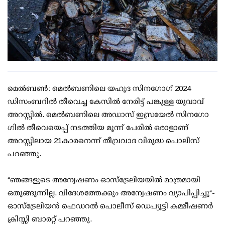
മെൽബൺ: മെൽബണിലെ യഹൂദ സിന​​ഗോ​ഗ് 2024
ഡിസംബറിൽ തീവെച്ച കേസിൽ നേരിട്ട് പങ്കുള്ള യുവാവ്
അറസ്റ്റിൽ. മെൽബണിലെ അഡാസ് ഇസ്രയേൽ സിനഗോ​
ഗിൽ തീവെയെപ്പ് നടത്തിയ മൂന്ന് പേരിൽ ഒരാളാണ്
അറസ്റ്റിലായ 21കാരനെന്ന് തീവ്രവാദ വിരുദ്ധ പൊലീസ്
പറഞ്ഞു.
“ഞങ്ങളുടെ അന്വേഷണം ഓസ്‌ട്രേലിയയിൽ മാത്രമായി
ഒതുങ്ങുന്നില്ല. വിദേശത്തേക്കും അന്വേഷണം വ്യാപിപ്പിച്ചു“-
ഓസ്‌ട്രേലിയൻ ഫെഡറൽ പൊലീസ് ഡെപ്യൂട്ടി കമ്മീഷണർ
ക്രിസ്സി ബാരറ്റ് പറഞ്ഞു.