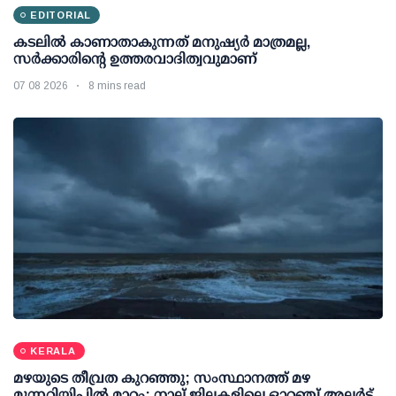
EDITORIAL
കടലിൽ കാണാതാകുന്നത് മനുഷ്യർ മാത്രമല്ല,
സർക്കാരിന്റെ ഉത്തരവാദിത്വവുമാണ്
07 08 2026
8 mins read
KERALA
മഴയുടെ തീവ്രത കുറഞ്ഞു; സംസ്ഥാനത്ത് മഴ
മുന്നറിയിപ്പിൽ മാറ്റം; നാല് ജില്ലകളിലെ ഓറഞ്ച് അലർട്ട്