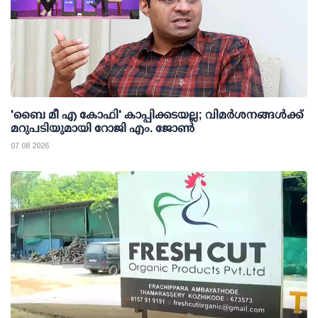
'ബൈ മീ എ കോഫി' കാപ്പിക്കടയല്ല; വിമര്‍ശനങ്ങള്‍ക്ക്
മറുപടിയുമായി റോജി എം. ജോണ്‍
07 08 2026