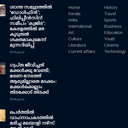
ശാന്ത സമുദ്രത്തില്‍
Home
History
'ഡോള്‍ഫിന്‍';
Kerala
Travel
ഫിലിപ്പീന്‍സിന്
India
Sports
സമീപം 'കുജിര':
International
Business
കേരളത്തില്‍ മഴ
Art
Education
കൂടുതല്‍
Culture
Youth
ശക്തമാകുമെന്ന്
മുന്നറിയിപ്പ്
Literature
Cinema
Current affairs
Technology
06 August
ഗുപ്ത ജീവിച്ചത്
മക്കള്‍ക്കു വേണ്ടി;
മരണ നേരത്ത്
ആരുമില്ലാതെ മടക്കം:
മക്കള്‍ക്കെല്ലാം
തിരക്കോട് തിരക്ക്
06 August
പെർത്തിൽ
വാഹനാപകടത്തിൽ
മരിച്ച മലയാളി നഴ്സ്