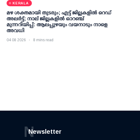
KERALA
മഴ ശക്തമായി തുടരും; എട്ട് ജില്ലകളില്‍ റെഡ്
അലര്‍ട്ട്; നാല് ജില്ലകളില്‍ ഓറഞ്ച്
മുന്നറിയിപ്പ്: ആലപ്പുഴയും വയനാടും നാളെ
അവധി
04 08 2026
8 mins read
N
Newsletter