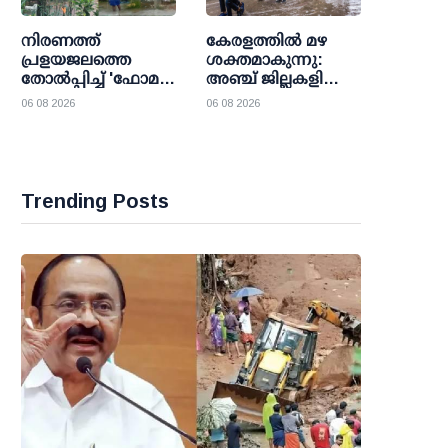
അംഗീകാരം
നിരണത്ത്
കേരളത്തില്‍ മഴ
പ്രളയജലത്തെ
ശക്തമാകുന്നു:
തോല്‍പ്പിച്ച് 'ഫോമ
അഞ്ച് ജില്ലകളിലെ
വില്ലേജ്'; 36
വിദ്യാഭ്യാസ
06 08 2026
06 08 2026
കുടുംബങ്ങള്‍ക്ക്
സ്ഥാപനങ്ങള്‍ക്ക്
കാവലായി
വെള്ളിയാഴ്ച
പ്രവാസികളുടെ
അവധി
മാതൃകാ നിര്‍മാണം
Trending Posts