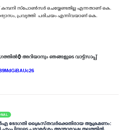
പനി സ്പോണ്‍സര്‍ ചെയ്യേണ്ടതില്ല എന്നതാണ് കെ.
ാഭ്യാസം, പ്രവൃത്തി പരിചയം എന്നിവയാണ് കെ.
ഗത്തിൽ⌚ അറിയാനും ഞങ്ങളുടെ വാട്ട്സാപ്പ്
A89MdGiBAUc26
ONAL
്‍‌എ ഭേദഗതി ക്രൈസ്തവർക്കെതിരായ ആക്രമണം:
 എംപിയുടെ പരാമർശം അന്താരാഷ്ട്ര തലത്തിൽ