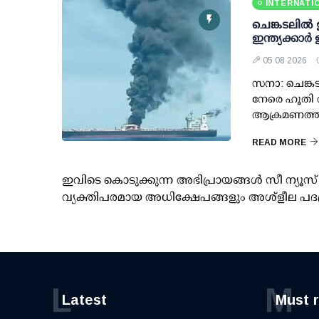
INTERNATI
ചെങ്കടലില്‍
ഇന്ത്യക്കാര്
05 08 2026
സനാ: ചെങ്കട
നേരെ ഹൂതി വ
ആക്രമണത്തി
READ MORE
ഇവിടെ കൊടുക്കുന്ന അഭിപ്രായങ്ങള്‍ സീ ന്യ
വ്യക്തിപരമായ അധിക്ഷേപങ്ങളും അശ്‌ളീല പദ
L
M
Latest
Must 