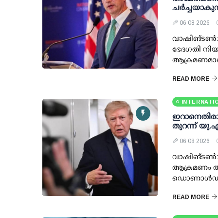
ചർച്ചയാകുന
06 08 2026
വാഷിങ്ടൺ: 
ഭേദഗതി നിയ
ആക്രമണമാണെ
READ MORE
INTERNATI
ഇറാനെതിരായ 
തുറന്ന് യു.
06 08 2026
വാഷിങ്ടണ്
ആക്രമണം അവ
ഡൊണാള്‍ഡ് ട്
READ MORE