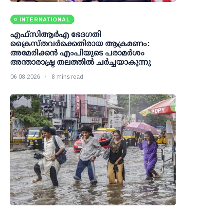
INTERNATIONAL
എഫ്‌സി‌ആര്‍‌എ ഭേദഗതി
ക്രൈസ്തവർക്കെതിരായ ആക്രമണം:
അമേരിക്കൻ എംപിയുടെ പരാമർശം
അന്താരാഷ്ട്ര തലത്തിൽ ചർച്ചയാകുന്നു
06 08 2026
8 mins read