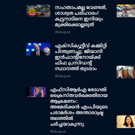
സഹതാപമല്ല വേണ്ടത്,
ശാശ്വത പരിഹാരം!
കുട്ടനാടിനെ ഇനിയും
മുക്കിക്കൊല്ലരുത്
06 August
എക്സിക്യൂട്ടീവ് കമ്മിറ്റി
പിന്തുണച്ചു; ജിയാനി
ഇന്‍ഫാന്റിനോയ്ക്ക്
ഫിഫ പ്രസിഡന്റ്
സ്ഥാനത്ത് തുടരാം
06 August
എഫ്‌സി‌ആര്‍‌എ ഭേദഗതി
ക്രൈസ്തവർക്കെതിരായ
ആക്രമണം:
അമേരിക്കൻ എംപിയുടെ
പരാമർശം അന്താരാഷ്ട്ര
തലത്തിൽ
ചർച്ചയാകുന്നു
06 August