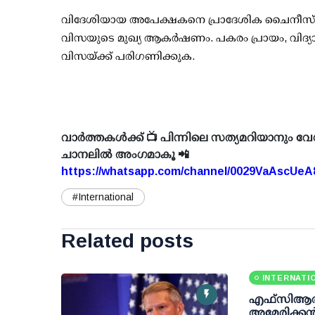
വിദേശിയായ അപേക്ഷകനെ പ്രാദേശിക ചൈനീസ് കമ്
വിസയുടെ മുഖ്യ ആകര്‍ഷണം. പകരം പ്രായം, വിദ്യ
വിസയ്ക്ക് പരിഗണിക്കുക.
വാർത്തകൾക്ക് 📺 പിന്നിലെ സത്യമറിയാനും വേ
ചാനലിൽ അംഗമാകൂ 📲
https://whatsapp.com/channel/0029VaAscUe
#International
Related posts
INTERNATI
എഫ്‌സി‌ആര
അമേരിക്കൻ