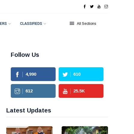
ERS
CLASSIFIEDS
All Sections
Follow Us
4,990
610
612
25.5
K
Latest Updates