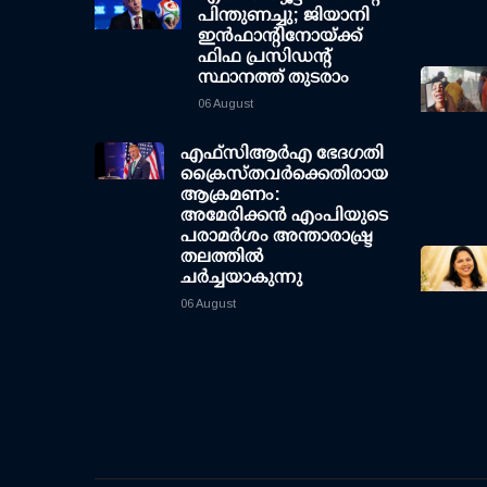
പിന്തുണച്ചു; ജിയാനി
ഇന്‍ഫാന്റിനോയ്ക്ക്
ഫിഫ പ്രസിഡന്റ്
സ്ഥാനത്ത് തുടരാം
06 August
എഫ്‌സി‌ആര്‍‌എ ഭേദഗതി
ക്രൈസ്തവർക്കെതിരായ
ആക്രമണം:
അമേരിക്കൻ എംപിയുടെ
പരാമർശം അന്താരാഷ്ട്ര
തലത്തിൽ
ചർച്ചയാകുന്നു
06 August