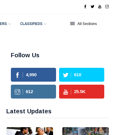
ERS
CLASSIFIEDS
All Sections
Follow Us
4,990
610
612
25.5
K
Latest Updates