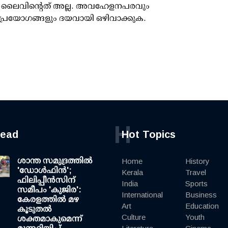
ൂസ് ലൈവിന്റെത് അല്ല. അവഹേളനപരവും
പ്രയോഗങ്ങളും ദയവായി ഒഴിവാക്കുക.
H
read
Hot Topics
ശാന്ത സമുദ്രത്തില്‍
Home
History
'ഡോള്‍ഫിന്‍';
Kerala
Travel
ഫിലിപ്പീന്‍സിന്
India
Sports
സമീപം 'കുജിര':
International
Business
കേരളത്തില്‍ മഴ
Art
Education
കൂടുതല്‍
Culture
Youth
ശക്തമാകുമെന്ന്