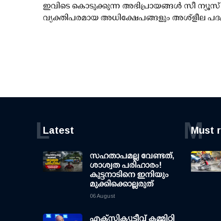
ഇവിടെ കൊടുക്കുന്ന അഭിപ്രായങ്ങള്‍ സീ ന്യ
വ്യക്തിപരമായ അധിക്ഷേപങ്ങളും അശ്‌ളീല പദ
L
M
Latest
Must 
സഹതാപമല്ല വേണ്ടത്,
ശാശ്വത പരിഹാരം!
കുട്ടനാടിനെ ഇനിയും
മുക്കിക്കൊല്ലരുത്
06 August
എക്സിക്യൂട്ടീവ് കമ്മിറ്റി