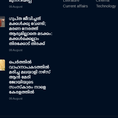
മുന്നറിയിപ്പ്
Literature
Cinema
Current affairs
Technology
06 August
ഗുപ്ത ജീവിച്ചത്
മക്കള്‍ക്കു വേണ്ടി;
മരണ നേരത്ത്
ആരുമില്ലാതെ മടക്കം:
മക്കള്‍ക്കെല്ലാം
തിരക്കോട് തിരക്ക്
06 August
പെർത്തിൽ
വാഹനാപകടത്തിൽ
മരിച്ച മലയാളി നഴ്സ്
ആൻ മേരി
ജോയിയുടെ
സംസ്കാരം നാളെ
കേരളത്തിൽ
06 August