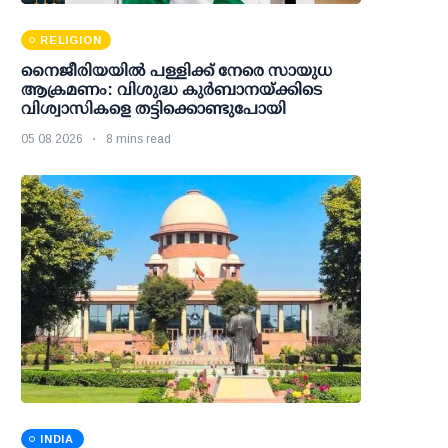
RELIGION
നൈജീരിയയിൽ പള്ളിക്ക് നേരെ സായുധ
ആക്രമണം: വിശുദ്ധ കുർബാനയ്ക്കിടെ
വിശ്വാസികളെ തട്ടിക്കൊണ്ടുപോയി
05 08 2026
8 mins read
INDIA