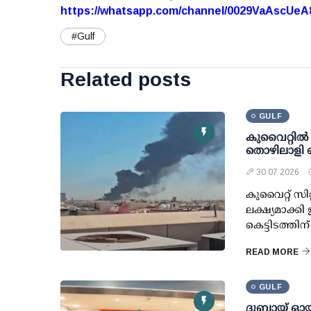
https://whatsapp.com/channel/0029VaAscUe
#Gulf
Related posts
GULF
കുവൈറ്റില്
തൊഴിലാളി കൊ
30 07 2026
കുവൈറ്റ് സിറ
ലക്ഷ്യമാക്ക
കെട്ടിടത്തി
READ MORE
GULF
ദുബായ് ഓയ