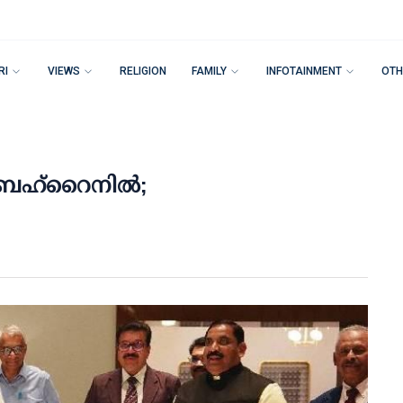
RI
VIEWS
RELIGION
FAMILY
INFOTAINMENT
OTH
‍ ബഹ്റൈനില്‍;