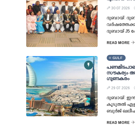
30 07 2026
ദുബായ്: ദുബ
വർഷത്തേക്ക
ദുബായ് J5 ഹ
READ MORE
GULF
പണമിടപാടെ
സൗകര്യം അവ
ഗുണകരം
29 07 2026
ദുബായ്: ഇന
കൂടുതൽ എളുപ
ബുർജ് ഖലീഫയ
READ MORE