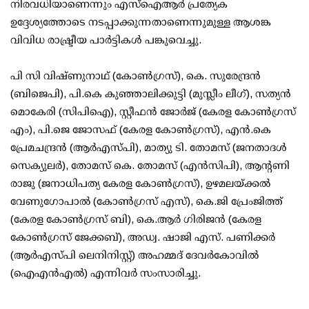
നിരവധിയാണെന്നും എസ്‌ഐആര്‍ പ്രത്യേക
ഉദ്ദേശ്യത്തോടെ നടപ്പാക്കുന്നതാണെന്നുമുള്ള ആശങ്ക
വിവിധ രാഷ്ട്രീയ പാര്‍ട്ടികള്‍ പങ്കുവെച്ചു.
പി സി വിഷ്ണുനാഥ് (കോണ്‍ഗ്രസ്), കെ. സുരേന്ദ്രന്‍
(ബിജെപി), പി.കെ കുഞ്ഞാലിക്കുട്ടി (മുസ്ലീം ലീഗ്), സത്യന്‍
മൊകേരി (സിപിഐ), സ്റ്റീഫന്‍ ജോര്‍ജ് (കേരള കോണ്‍ഗ്രസ്
എം), പി.ജെ ജോസഫ് (കേരള കോണ്‍ഗ്രസ്), എന്‍.കെ
പ്രേമചന്ദ്രന്‍ (ആര്‍എസ്പി), മാത്യു ടി. തോമസ് (ജനതാദള്‍
സെക്യുലര്‍), തോമസ് കെ. തോമസ് (എന്‍സിപി), ആന്റണി
രാജു (ജനാധിപത്യ കേരള കോണ്‍ഗ്രസ്), ഉഴമലയ്ക്കല്‍
വേണുഗോപാല്‍ (കോണ്‍ഗ്രസ് എസ്), കെ.ജി പ്രേംജിത്ത്
(കേരള കോണ്‍ഗ്രസ് ബി), കെ.ആര്‍ ഗിരിജന്‍ (കേരള
കോണ്‍ഗ്രസ് ജേക്കബ്), അഡ്വ. ഷാജി എസ്. പണിക്കര്‍
(ആര്‍എസ്പി ലെനിനിസ്റ്റ്) അഹമ്മദ് ദേവര്‍കോവില്‍
(ഐഎന്‍എല്‍) എന്നിവര്‍ സംസാരിച്ചു.