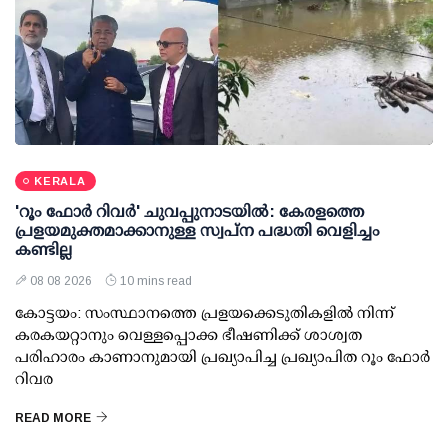
KERALA
'റൂം ഫോര്‍ റിവര്‍' ചുവപ്പുനാടയില്‍: കേരളത്തെ
പ്രളയമുക്തമാക്കാനുള്ള സ്വപ്ന പദ്ധതി വെളിച്ചം
കണ്ടില്ല
08 08 2026
10 mins read
കോട്ടയം: സംസ്ഥാനത്തെ പ്രളയക്കെടുതികളില്‍ നിന്ന്
കരകയറ്റാനും വെള്ളപ്പൊക്ക ഭീഷണിക്ക് ശാശ്വത
പരിഹാരം കാണാനുമായി പ്രഖ്യാപിച്ച പ്രഖ്യാപിത റൂം ഫോര്‍
റിവര
READ MORE