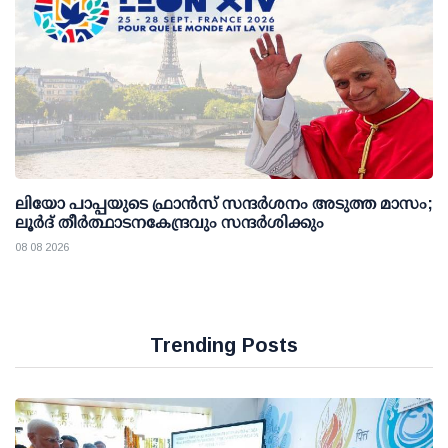
ലിയോ പാപ്പയുടെ ഫ്രാൻസ് സന്ദർശനം അടുത്ത മാസം;
ലൂർദ് തീർത്ഥാടനകേന്ദ്രവും സന്ദർശിക്കും
08 08 2026
Trending Posts