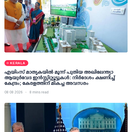
KERALA
എയിംസ് മാതൃകയില്‍ മൂന്ന് പുതിയ അഖിലേന്ത്യാ
ആയുര്‍വേദ ഇന്‍സ്റ്റിറ്റ്യൂട്ടുകള്‍: നിര്‍ദേശം ക്ഷണിച്ച്
കേന്ദ്രം; കേരളത്തിന് മികച്ച അവസരം
08 08 2026
8 mins read