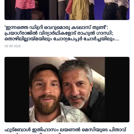
'ഇന്നത്തെ ഡിഗ്രി വെറുമൊരു കടലാസ് തുണ്ട്':
പ്രയാഗ്‌രാജില്‍ വിദ്യാര്‍ഥികളോട് രാഹുല്‍ ഗാന്ധി;
തൊഴിലില്ലായ്മയിലും ചോദ്യപേപ്പര്‍ ചോര്‍ച്ചയിലും
കേന്ദ്രത്തിനെതിരേ രൂക്ഷവിമര്‍ശനം
09 08 2026
ഫുട്ബോൾ ഇതിഹാസം ലയണൽ മെസിയുടെ പിതാവ്