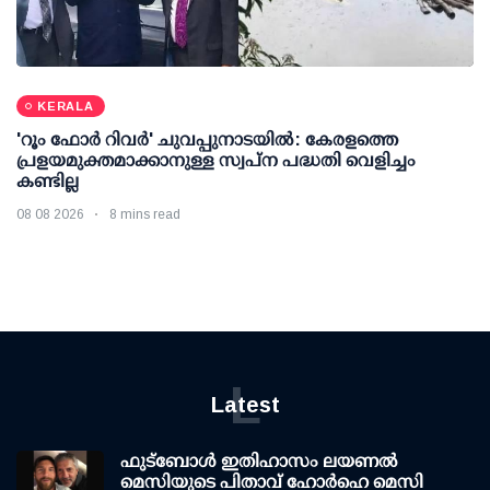
KERALA
'റൂം ഫോര്‍ റിവര്‍' ചുവപ്പുനാടയില്‍: കേരളത്തെ
പ്രളയമുക്തമാക്കാനുള്ള സ്വപ്ന പദ്ധതി വെളിച്ചം
കണ്ടില്ല
08 08 2026
8 mins read
L
Latest
ഫുട്ബോൾ ഇതിഹാസം ലയണൽ
മെസിയുടെ പിതാവ് ഹോർഹെ മെസി