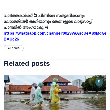
വാർത്തകൾക്ക് 📺 പിന്നിലെ സത്യമറിയാനും
വേഗത്തിൽ⌚ അറിയാനും ഞങ്ങളുടെ വാട്ട്സാപ്പ്
ചാനലിൽ അംഗമാകൂ 📲
https://whatsapp.com/channel/0029VaAscUeA89MdGi
BAUc26
#Kerala
Related posts