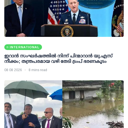
INTERNATIONAL
ഇറാന്‍ സംഘര്‍ഷത്തില്‍ നിന്ന് പിന്മാറാന്‍ യു.എസ്
നീക്കം; തന്ത്രപരമായ വഴി തേടി ട്രംപ് ഭരണകൂടം
08 08 2026
8 mins read