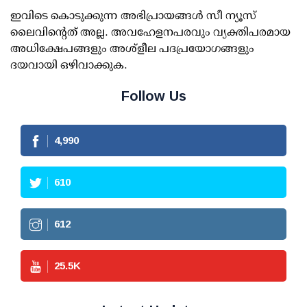
ഇവിടെ കൊടുക്കുന്ന അഭിപ്രായങ്ങള്‍ സീ ന്യൂസ്
ലൈവിന്റെത് അല്ല. അവഹേളനപരവും വ്യക്തിപരമായ
അധിക്ഷേപങ്ങളും അശ്‌ളീല പദപ്രയോഗങ്ങളും
ദയവായി ഒഴിവാക്കുക.
Follow Us
4,990
610
612
25.5
K