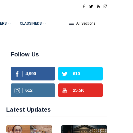
ERS
CLASSIFIEDS
All Sections
Follow Us
4,990
610
612
25.5
K
Latest Updates