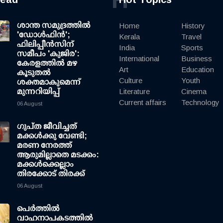
ശാന്ത സമുദ്രത്തില്‍
Home
History
'ഡോള്‍ഫിന്‍';
Kerala
Travel
ഫിലിപ്പീന്‍സിന്
India
Sports
സമീപം 'കുജിര':
International
Business
കേരളത്തില്‍ മഴ
Art
Education
കൂടുതല്‍
Culture
Youth
ശക്തമാകുമെന്ന്
മുന്നറിയിപ്പ്
Literature
Cinema
Current affairs
Technology
06 August
ഗുപ്ത ജീവിച്ചത്
മക്കള്‍ക്കു വേണ്ടി;
മരണ നേരത്ത്
ആരുമില്ലാതെ മടക്കം:
മക്കള്‍ക്കെല്ലാം
തിരക്കോട് തിരക്ക്
06 August
പെർത്തിൽ
വാഹനാപകടത്തിൽ