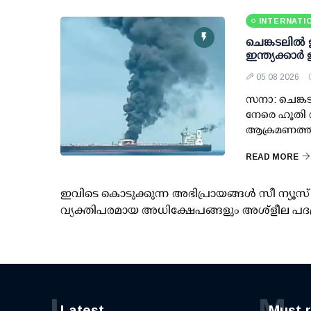
INTERNATI
ചെങ്കടലില്‍
ഇന്ത്യക്കാര്
05 08 2026
സനാ: ചെങ്കട
നേരെ ഹൂതി വ
ആക്രമണത്തി
READ MORE
ഇവിടെ കൊടുക്കുന്ന അഭിപ്രായങ്ങള്‍ സീ ന്യ
വ്യക്തിപരമായ അധിക്ഷേപങ്ങളും അശ്‌ളീല പദ
L
M
Latest
Must 