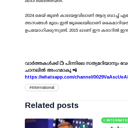
കരാറിലെത്തിയത്.
2024 മെയ്-ജൂണ്‍ കാലയളവിലാണ് ആദ്യ ബാച്ച് എത
തടസങ്ങള്‍ മൂലം ഇത് ജൂലൈയിലാണ് കൈമാറിയത്. ഇന
ഉപയോഗിക്കുന്നുണ്ട്. 2015 ലാണ് ഈ കരാറില്‍ ഇന്ത്യ
വാർത്തകൾക്ക് 📺 പിന്നിലെ സത്യമറിയാനും വേ
ചാനലിൽ അംഗമാകൂ 📲
https://whatsapp.com/channel/0029VaAscUe
#International
Related posts
INTERNATI