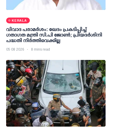
KERALA
വിവാദ പരാമര്‍ശം: ഖേദം പ്രകടിപ്പിച്ച്
ഗതാഗത മന്ത്രി സി.പി ജോണ്‍; പ്രിയദര്‍ശിനി
പദ്ധതി നിര്‍ത്തിവെക്കില്ല
05 08 2026
8 mins read