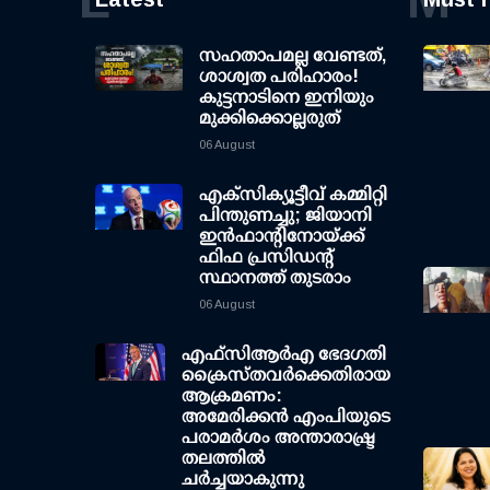
സഹതാപമല്ല വേണ്ടത്,
ശാശ്വത പരിഹാരം!
കുട്ടനാടിനെ ഇനിയും
മുക്കിക്കൊല്ലരുത്
06 August
എക്സിക്യൂട്ടീവ് കമ്മിറ്റി
പിന്തുണച്ചു; ജിയാനി
ഇന്‍ഫാന്റിനോയ്ക്ക്
ഫിഫ പ്രസിഡന്റ്
സ്ഥാനത്ത് തുടരാം
06 August
എഫ്‌സി‌ആര്‍‌എ ഭേദഗതി
ക്രൈസ്തവർക്കെതിരായ
ആക്രമണം:
അമേരിക്കൻ എംപിയുടെ
പരാമർശം അന്താരാഷ്ട്ര
തലത്തിൽ
ചർച്ചയാകുന്നു