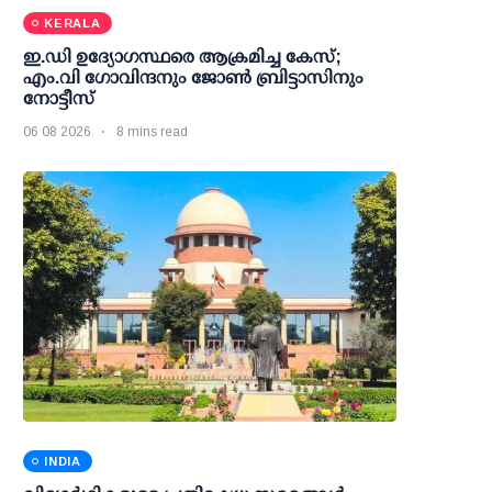
KERALA
ഇ.ഡി ഉദ്യോഗസ്ഥരെ ആക്രമിച്ച കേസ്;
എം.വി ഗോവിന്ദനും ജോണ്‍ ബ്രിട്ടാസിനും
നോട്ടീസ്
06 08 2026
8 mins read
INDIA