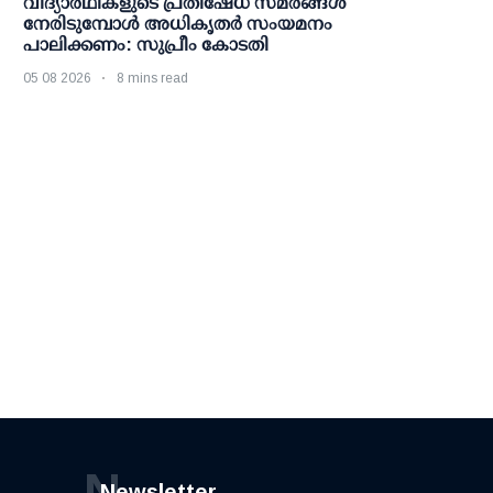
വിദ്യാര്‍ഥികളുടെ പ്രതിഷേധ സമരങ്ങള്‍
നേരിടുമ്പോള്‍ അധികൃതര്‍ സംയമനം
പാലിക്കണം: സുപ്രീം കോടതി
05 08 2026
8 mins read
N
Newsletter