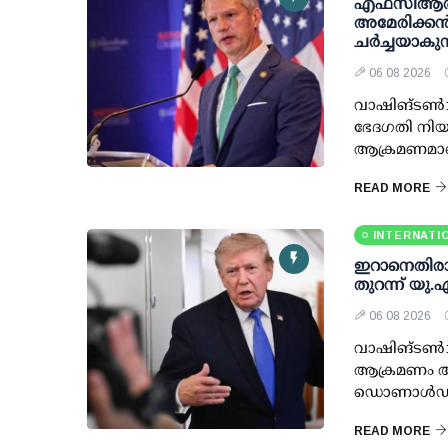
എഫ്‌സി‌ആര
അമേരിക്കൻ
ചർച്ചയാകുന
06 08 2026
വാഷിങ്ടൺ: 
ഭേദഗതി നിയ
ആക്രമണമാണെ
READ MORE
INTERNATI
ഇറാനെതിരായ 
തുറന്ന് യു.
06 08 2026
വാഷിങ്ടണ്
ആക്രമണം അവ
ഡൊണാള്‍ഡ് ട്
READ MORE