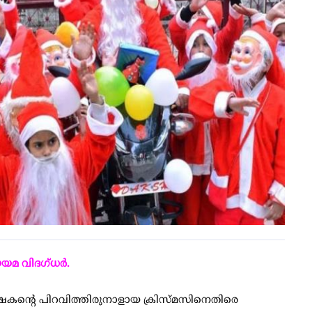
യമ വിദഗ്ധര്‍.
്ഷകന്റെ പിറവിത്തിരുനാളായ ക്രിസ്മസിനെതിരെ