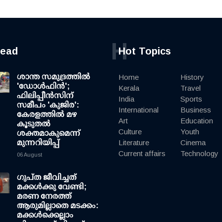
H
read
Hot Topics
ശാന്ത സമുദ്രത്തില്‍
Home
History
'ഡോള്‍ഫിന്‍';
Kerala
Travel
ഫിലിപ്പീന്‍സിന്
India
Sports
സമീപം 'കുജിര':
International
Business
കേരളത്തില്‍ മഴ
Art
Education
കൂടുതല്‍
Culture
Youth
ശക്തമാകുമെന്ന്
മുന്നറിയിപ്പ്
Literature
Cinema
Current affairs
Technology
06 August
ഗുപ്ത ജീവിച്ചത്
മക്കള്‍ക്കു വേണ്ടി;
മരണ നേരത്ത്
ആരുമില്ലാതെ മടക്കം:
മക്കള്‍ക്കെല്ലാം