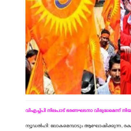
വിഎച്ച്പി നിലപാട് ഭരണഘടനാ വിരുദ്ധമെന്ന് നിയ
ന്യൂഡല്‍ഹി: ലോകമെമ്പാടും ആഘോഷിക്കുന്ന, രക