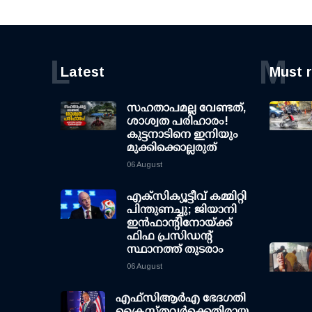
L
M
Latest
Must 
സഹതാപമല്ല വേണ്ടത്,
ശാശ്വത പരിഹാരം!
കുട്ടനാടിനെ ഇനിയും
മുക്കിക്കൊല്ലരുത്
06 August
എക്സിക്യൂട്ടീവ് കമ്മിറ്റി
പിന്തുണച്ചു; ജിയാനി
ഇന്‍ഫാന്റിനോയ്ക്ക്
ഫിഫ പ്രസിഡന്റ്
സ്ഥാനത്ത് തുടരാം
06 August
എഫ്‌സി‌ആര്‍‌എ ഭേദഗതി
ക്രൈസ്തവർക്കെതിരായ