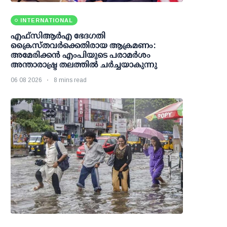
INTERNATIONAL
എഫ്‌സി‌ആര്‍‌എ ഭേദഗതി
ക്രൈസ്തവർക്കെതിരായ ആക്രമണം:
അമേരിക്കൻ എംപിയുടെ പരാമർശം
അന്താരാഷ്ട്ര തലത്തിൽ ചർച്ചയാകുന്നു
06 08 2026
8 mins read