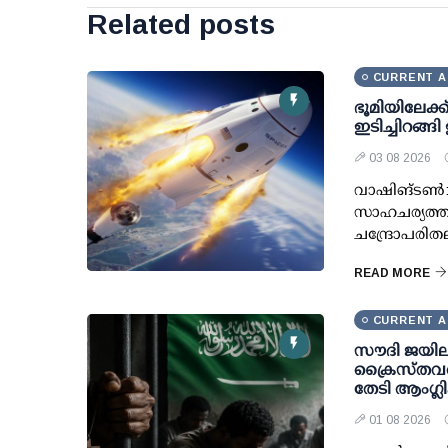
Related posts
CURRENT A
ഭൂമിയിലേക്ക
ഇടിച്ചിറങ്ങി
03 08 2026
വാഷിങ്ടണ്‍
സാഹചര്യത്തി
ചന്ദ്രോപരിത
READ MORE
CURRENT A
സൗദി ജയില
ക്രൈസ്തവരെ
തേടി ആംഗ്ല
01 08 2026