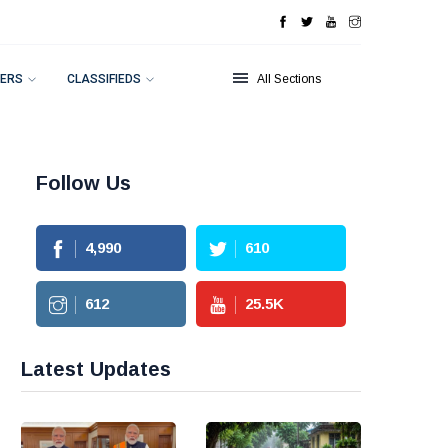
ERS
CLASSIFIEDS
All Sections
Follow Us
4,990
610
612
25.5
K
Latest Updates