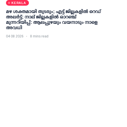
KERALA
മഴ ശക്തമായി തുടരും; എട്ട് ജില്ലകളില്‍ റെഡ്
അലര്‍ട്ട്; നാല് ജില്ലകളില്‍ ഓറഞ്ച്
മുന്നറിയിപ്പ്: ആലപ്പുഴയും വയനാടും നാളെ
അവധി
04 08 2026
8 mins read