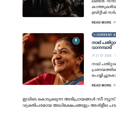
ലണ്ടൻ: സൗ
കാത്തുകഴിയ
ബ്രിട്ടീഷ്
READ MORE
CURRENT A
നാല് പതിറ്റാ
വാനമ്പാടി
27 07 2026
നാല് പതിറ്റ
പ്രണയത്തിന്
പെയ്യിച്ചുക
READ MORE
ഇവിടെ കൊടുക്കുന്ന അഭിപ്രായങ്ങള്‍ സീ ന്യ
വ്യക്തിപരമായ അധിക്ഷേപങ്ങളും അശ്‌ളീല പദ